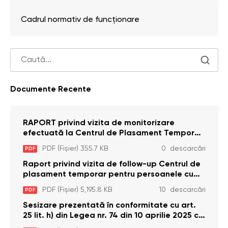
Cadrul normativ de funcționare
Documente Recente
RAPORT privind vizita de monitorizare
efectuată la Centrul de Plasament Temporar
pentru Persoane cu Dizabilități (Adulte) din s.
PDF (Fișier) 355.7 KB
0 descarcări
PDF
Brînzeni, r. Edineț, din data de 25 mai 2026
Raport privind vizita de follow-up Centrul de
plasament temporar pentru persoanele cu
dizabilități (adulte) Bădiceni, Soroca (11 iunie
PDF (Fișier) 5,195.8 KB
10 descarcări
PDF
2026)
Sesizare prezentată în conformitate cu art.
25 lit. h) din Legea nr. 74 din 10 aprilie 2025 cu
privire la Curtea Constituțională şi art. 26 din