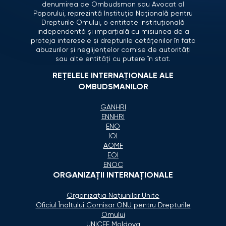
denumirea de Ombudsman sau Avocat al
Poporului, reprezintă Instituția Națională pentru
Drepturile Omului, o entitate instituțională
independentă și imparțială cu misiunea de a
proteja interesele și drepturile cetățenilor în fața
abuzurilor și neglijențelor comise de autorități
sau alte entități cu putere în stat.
REȚELELE INTERNAȚIONALE ALE
OMBUDSMANILOR
GANHRI
ENNHRI
ENO
IOI
AOMF
EOI
ENOC
ORGANIZAŢII INTERNAŢIONALE
Organizaţia Naţiunilor Unite
Oficiul Înaltului Comisar ONU pentru Drepturile
Omului
UNICEF Moldova