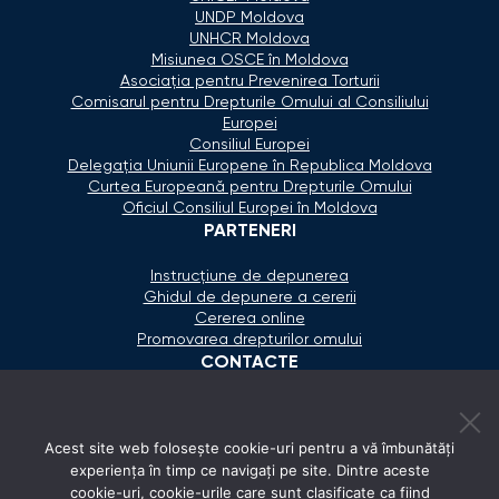
UNDP Moldova
UNHCR Moldova
Misiunea OSCE în Moldova
Asociaţia pentru Prevenirea Torturii
Comisarul pentru Drepturile Omului al Consiliului
Europei
Consiliul Europei
Delegaţia Uniunii Europene în Republica Moldova
Curtea Europeană pentru Drepturile Omului
Oficiul Consiliul Europei în Moldova
PARTENERI
Instrucțiune de depunerea
Ghidul de depunere a cererii
Cererea online
Promovarea drepturilor omului
CONTACTE
+373 600 02 657
Acest site web folosește cookie-uri pentru a vă îmbunătăți
secretariat@ombudsman.md
experiența în timp ce navigați pe site. Dintre aceste
cookie-uri, cookie-urile care sunt clasificate ca fiind
Strada Calea Ieşilor 11/3, Chişinău