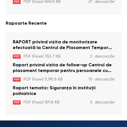
PDF (Fișier) 606.8 KB
27 descarcări
PDF
Legea cu privire la Avocatul Poporului
(Ombudsmanul) nr. 52/2014
Rapoarte Recente
RAPORT privind vizita de monitorizare
efectuată la Centrul de Plasament Temporar
pentru Persoane cu Dizabilități (Adulte) din s.
PDF (Fișier) 355.7 KB
0 descarcări
PDF
Brînzeni, r. Edineț, din data de 25 mai 2026
Raport privind vizita de follow-up Centrul de
plasament temporar pentru persoanele cu
dizabilități (adulte) Bădiceni, Soroca (11 iunie
PDF (Fișier) 5,195.8 KB
10 descarcări
PDF
2026)
Raport tematic: Siguranța în instituții
psihiatrice
PDF (Fișier) 591.8 KB
0 descarcări
PDF