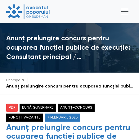
Anunț prelungire concurs pentru
ocuparea funcției publice de execuție:
Consultant principal /…
Principala
Anunț prelungire concurs pentru ocuparea funcției publice de execuție: Consultant principal / Consultantă principală, Reprezentanța Bălți
PDF
BUNĂ GUVERNARE
ANUNȚ-CONCURS
FUNCȚII VACANTE
7 FEBRUARIE 2025
Anunț prelungire concurs pentru
ocuparea funcției publice de