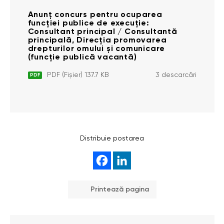
Anunț concurs pentru ocuparea
funcției publice de execuție:
Consultant principal / Consultantă
principală, Direcția promovarea
drepturilor omului și comunicare
(funcție publică vacantă)
PDF (Fișier) 137.7 KB
3 descarcări
PDF
Distribuie postarea
Printează pagina