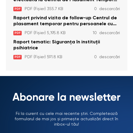
efectuată la Centrul de Plasament Temporar
pentru Persoane cu Dizabilități (Adulte) din s.
PDF (Fișier) 355.7 KB
0 descarcări
PDF
Brînzeni, r. Edineț, din data de 25 mai 2026
Raport privind vizita de follow-up Centrul de
plasament temporar pentru persoanele cu
dizabilități (adulte) Bădiceni, Soroca (11 iunie
PDF (Fișier) 5,195.8 KB
10 descarcări
PDF
2026)
Raport tematic: Siguranța în instituții
psihiatrice
PDF (Fișier) 591.8 KB
0 descarcări
PDF
Abonare la newsletter
Fii la curent cu cele mai recente știri. Completează
formularul de mai jos și primește actualizări direct în
inbox-ul tău!