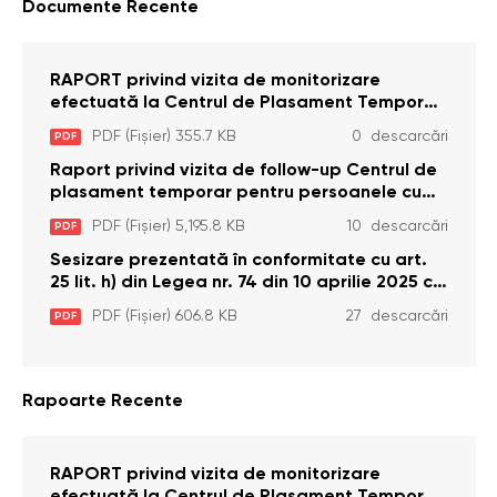
Documente Recente
RAPORT privind vizita de monitorizare
efectuată la Centrul de Plasament Temporar
pentru Persoane cu Dizabilități (Adulte) din s.
PDF (Fișier) 355.7 KB
0 descarcări
PDF
Brînzeni, r. Edineț, din data de 25 mai 2026
Raport privind vizita de follow-up Centrul de
plasament temporar pentru persoanele cu
dizabilități (adulte) Bădiceni, Soroca (11 iunie
PDF (Fișier) 5,195.8 KB
10 descarcări
PDF
2026)
Sesizare prezentată în conformitate cu art.
25 lit. h) din Legea nr. 74 din 10 aprilie 2025 cu
privire la Curtea Constituțională şi art. 26 din
PDF (Fișier) 606.8 KB
27 descarcări
PDF
Legea cu privire la Avocatul Poporului
(Ombudsmanul) nr. 52/2014
Rapoarte Recente
RAPORT privind vizita de monitorizare