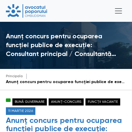
Anunț concurs pentru ocuparea
funcției publice de execuție:
Consultant principal / Consultantă…
Principala
Anunț concurs pentru ocuparea funcției publice de execuție: Consultant principal / Consultantă principală, Direcția promovarea drepturilor omului și comunicare (funcție publică vacantă)
BUNĂ GUVERNARE
ANUNȚ-CONCURS
FUNCȚII VACANTE
11 MARTIE 2026
Anunț concurs pentru ocuparea
funcției publice de execuție: