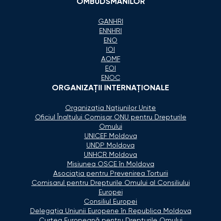
OMBUDSMANILOR
GANHRI
ENNHRI
ENO
IOI
AOMF
EOI
ENOC
ORGANIZAŢII INTERNAŢIONALE
Organizaţia Naţiunilor Unite
Oficiul Înaltului Comisar ONU pentru Drepturile
Omului
UNICEF Moldova
UNDP Moldova
UNHCR Moldova
Misiunea OSCE în Moldova
Asociaţia pentru Prevenirea Torturii
Comisarul pentru Drepturile Omului al Consiliului
Europei
Consiliul Europei
Delegaţia Uniunii Europene în Republica Moldova
Curtea Europeană pentru Drepturile Omului