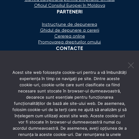
Oficiul Consiliul Europei în Moldova
PARTENERI
Instrucțiune de depunerea
Ghidul de depunere a cererii
Cererea online
Promovarea drepturilor omului
CONTACTE
+373 600 02 657
Acest site web folosește cookie-uri pentru a vă îmbunătăți
secretariat@ombudsman.md
experiența în timp ce navigați pe site. Dintre aceste
cookie-uri, cookie-urile care sunt clasificate ca fiind
Strada Calea Ieşilor 11/3, Chişinău
necesare sunt stocate în browser-ul dumneavoastră,
Luni - Vineri: 08:00 - 17:00
deoarece sunt esențiale pentru funcționarea
funcționalităților de bază ale site-ului web. De asemenea,
REȚELE SOCIALE
folosim cookie-uri de la terți care ne ajută să analizăm și să
înțelegem cum utilizați acest site web. Aceste cookie-uri
vor fi stocate în browser-ul dumneavoastră numai cu
acordul dumneavoastră. De asemenea, aveți opțiunea de a
renunța la aceste cookie-uri. Dar renunțarea la unele