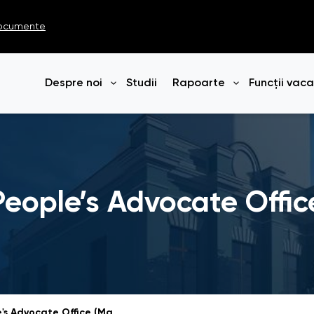
ocumente
Despre noi
Studii
Rapoarte
Funcții vac
Deschide meniul
Deschide me
People’s Advocate Offi
Newsletter of the People's Advocate Office (March 2026)