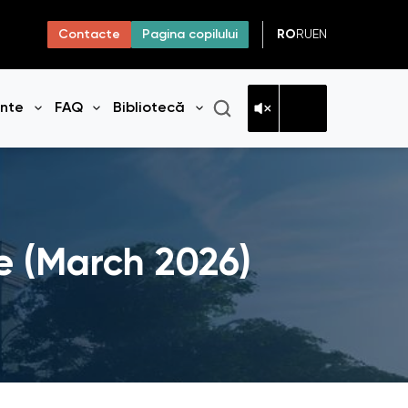
RO
RU
EN
Contacte
Pagina copilului
ante
FAQ
Bibliotecă
niul
Deschide meniul
Deschide meniul
Deschide meniul
ce (March 2026)