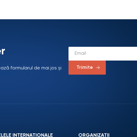
r
Trimite
ează formularul de mai jos și
ELELE INTERNAȚIONALE
ORGANIZAŢII