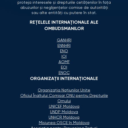
proteja interesele și drepturile cetățenilor în fața
abuzurilor și neglijențelor comise de autorități
sau alte entități cu putere în stat.
REȚELELE INTERNAȚIONALE ALE
OMBUDSMANILOR
GANHRI
ENNHRI
ENO
IOI
AOMF
EOI
ENOC
ORGANIZAŢII INTERNAŢIONALE
Organizaţia Naţiunilor Unite
Oficiul Înaltului Comisar ONU pentru Drepturile
Omului
UNICEF Moldova
UNDP Moldova
UNHCR Moldova
Misiunea OSCE în Moldova