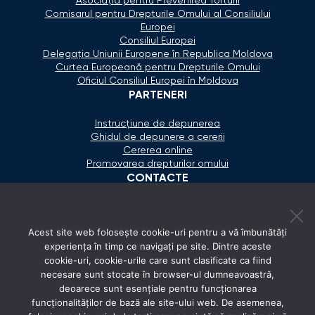
Asociaţia pentru Prevenirea Torturii
Comisarul pentru Drepturile Omului al Consiliului
Europei
Consiliul Europei
Delegaţia Uniunii Europene în Republica Moldova
Curtea Europeană pentru Drepturile Omului
Oficiul Consiliul Europei în Moldova
PARTENERI
Instrucțiune de depunerea
Ghidul de depunere a cererii
Cererea online
Promovarea drepturilor omului
CONTACTE
+373 600 02 657
Acest site web folosește cookie-uri pentru a vă îmbunătăți
secretariat@ombudsman.md
experiența în timp ce navigați pe site. Dintre aceste
cookie-uri, cookie-urile care sunt clasificate ca fiind
Strada Calea Ieşilor 11/3, Chişinău
necesare sunt stocate în browser-ul dumneavoastră,
Luni - Vineri: 08:00 - 17:00
deoarece sunt esențiale pentru funcționarea
funcționalităților de bază ale site-ului web. De asemenea,
REȚELE SOCIALE