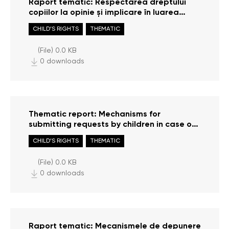
Raport tematic: Respectarea dreptului
copiilor la opinie și implicare în luarea
deciziilor
CHILD’S RIGHTS
THEMATIC
(File) 0.0 KB
0 downloads
Thematic report: Mechanisms for
submitting requests by children in case of
violation of their rights
CHILD’S RIGHTS
THEMATIC
(File) 0.0 KB
0 downloads
Raport tematic: Mecanismele de depunere