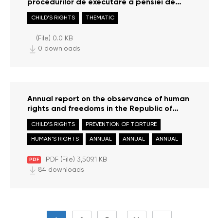
procedurilor de executare a pensiei de
întreținere a copiilor
CHILD’S RIGHTS
THEMATIC
(File) 0.0 KB
0 downloads
Annual report on the observance of human
rights and freedoms in the Republic of
Moldova in 2023
CHILD’S RIGHTS
PREVENTION OF TORTURE
HUMAN'S RIGHTS
ANNUAL
ANNUAL
ANNUAL
PDF (File) 3,509.1 KB
PDF
84 downloads