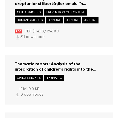
drepturilor și libertăților omului în
Republica Moldova în anul 2024
CHILD’S RIGHTS
PREVENTION OF TORTURE
HUMAN'S RIGHTS
ANNUAL
ANNUAL
ANNUAL
PDF (File) 8,489.6 KB
PDF
611 downloads
Thematic report: Analysis of the
integration of children’s rights into the
curricula of the National Institute of Justice
CHILD’S RIGHTS
THEMATIC
(File) 0.0 KB
0 downloads