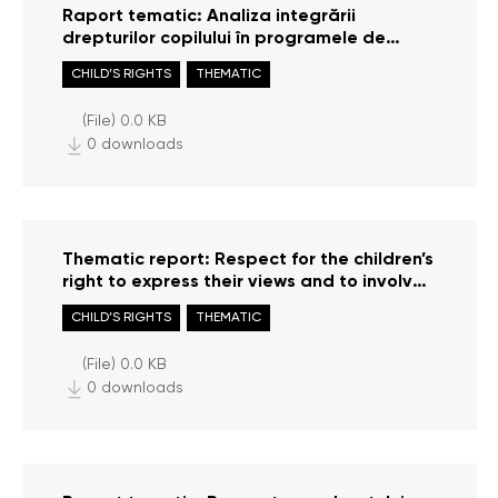
Raport tematic: Analiza integrării
drepturilor copilului în programele de
studii ale Institutului Național al Justiției
CHILD’S RIGHTS
THEMATIC
(File) 0.0 KB
0 downloads
Thematic report: Respect for the children’s
right to express their views and to involve
in decision-making
CHILD’S RIGHTS
THEMATIC
(File) 0.0 KB
0 downloads