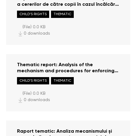
a cererilor de către copii în cazul încălcării
drepturilor acestora
CHILD’S RIGHTS
THEMATIC
(File) 0.0 KB
0 downloads
Thematic report: Analysis of the
mechanism and procedures for enforcing
child support
CHILD’S RIGHTS
THEMATIC
(File) 0.0 KB
0 downloads
Raport tematic: Analiza mecanismului și