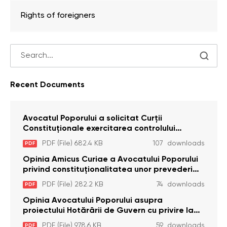
Rights of foreigners
Recent Documents
Avocatul Poporului a solicitat Curţii
Constituţionale exercitarea controlului
constituţionalităţii unor prevederi cu privire la
PDF (File) 682.4 KB
107 downloads
PDF
plata alocației sociale de stat persoanelor
cu dizabilitați care sunt private de liberate
Opinia Amicus Curiae a Avocatului Poporului
privind constituționalitatea unor prevederi
care interzic angajarea în organizațiile de
PDF (File) 282.2 KB
74 downloads
PDF
pază particulară a persoanelor condamnate
pentru comiterea cu intenție a unor infracțiuni
Opinia Avocatului Poporului asupra
a fost luată în considerare de Curtea
proiectului Hotărârii de Guvern cu privire la
Constituțională
aprobarea proiectului de lege privind
PDF (File) 978.6 KB
59 downloads
PDF