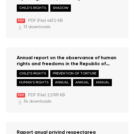
de probleme înainte de raportare)
CHILD’S RIGHTS
SHADOW
PDF (File) 467.0 KB
PDF
13 downloads
Annual report on the observance of human
rights and freedoms in the Republic of
Moldova in 2024
CHILD’S RIGHTS
PREVENTION OF TORTURE
HUMAN'S RIGHTS
ANNUAL
ANNUAL
ANNUAL
PDF (File) 2,519.9 KB
PDF
34 downloads
Raport anual privind respectarea