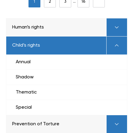
1
2
3
…
16
Human’s rights
Child’s rights
Annual
Shadow
Thematic
Special
Prevention of Torture