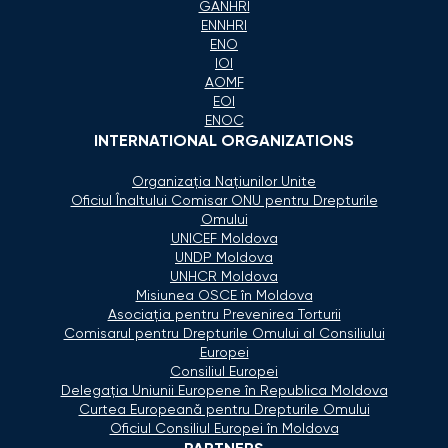
GANHRI
ENNHRI
ENO
IOI
AOMF
EOI
ENOC
INTERNATIONAL ORGANIZATIONS
Organizaţia Naţiunilor Unite
Oficiul Înaltului Comisar ONU pentru Drepturile
Omului
UNICEF Moldova
UNDP Moldova
UNHCR Moldova
Misiunea OSCE în Moldova
Asociaţia pentru Prevenirea Torturii
Comisarul pentru Drepturile Omului al Consiliului
Europei
Consiliul Europei
Delegaţia Uniunii Europene în Republica Moldova
Curtea Europeană pentru Drepturile Omului
Oficiul Consiliul Europei în Moldova