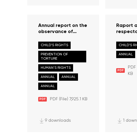
Annual report on the
Raport a
observance of
respect
human rights and
drepturil
freedoms in the
în Repub
CHILD’S RIGHTS
CHILD’S R
Republic of Moldova
Moldova 
PREVENTION OF
ANNUAL
in 2022
2022
TORTURE
PDF 
HUMAN'S RIGHTS
PDF
KB
ANNUAL
ANNUAL
ANNUAL
PDF (File) 7,925.1 KB
PDF
9 downloads
1 down