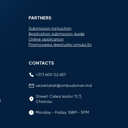
PARTNERS
Submission instruction
Application submission guide
Online application
Promovarea drepturilor omului En
CONTACTS
+373 600 02 657
secretariat@ombudsman.md
Street Calea Iesilor 11/3,
n
Chisinau
Monday - Friday: 8AM - 5PM