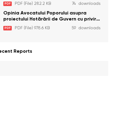
unor prevederi care interzic angajarea în
PDF (File) 282.2 KB
74 downloads
PDF
organizațiile de pază particulară a
persoanelor condamnate pentru
Opinia Avocatului Poporului asupra
comiterea cu intenție a unor infracțiuni a
proiectului Hotărârii de Guvern cu privire
fost luată în considerare de Curtea
la aprobarea proiectului de lege privind
PDF (File) 978.6 KB
59 downloads
PDF
Constituțională
activitatea sanitară veterinarăa
ecent Reports