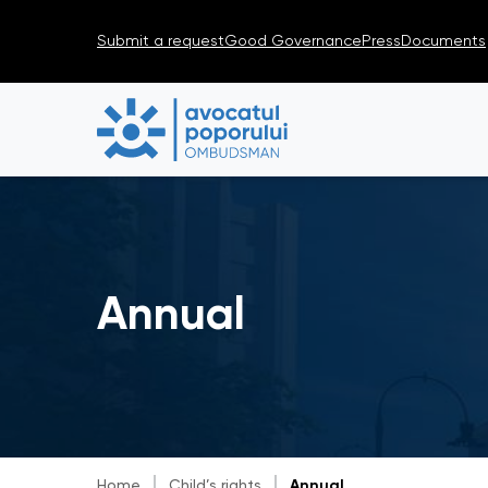
Submit a request
Good Governance
Press
Documents
Annual
Home
Child’s rights
Annual