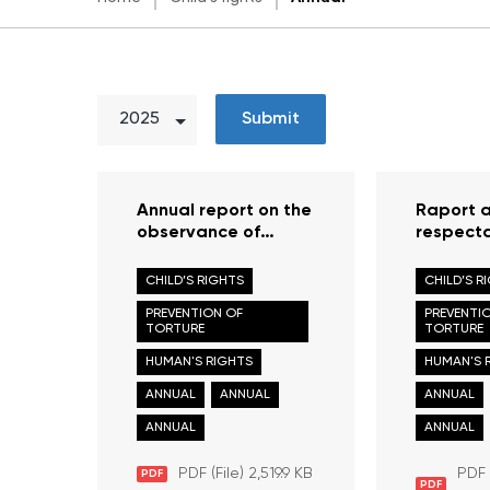
Submit
Annual report on the
Raport a
observance of
respect
human rights and
drepturil
freedoms in the
libertăți
CHILD’S RIGHTS
CHILD’S R
Republic of Moldova
Republi
PREVENTION OF
PREVENTI
in 2024
în anul 
TORTURE
TORTURE
HUMAN'S RIGHTS
HUMAN'S 
ANNUAL
ANNUAL
ANNUAL
ANNUAL
ANNUAL
PDF (File) 2,519.9 KB
PDF 
PDF
PDF