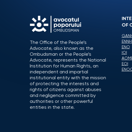
INT
OF 
GANH
ENNH
The Office of the People’s
ENO
Advocate, also known as the
IOI
Ombudsman or the People’s
AOM
Advocate, represents the National
EOI
Institution for Human Rights, an
ENO
independent and impartial
institutional entity with the mission
of protecting the interests and
rights of citizens against abuses
and negligence committed by
authorities or other powerful
entities in the state.