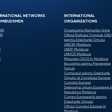
ERNATIONAL NETWORKS
INTERNATIONAL
OMBUDSMEN
ORGANIZATIONS
RI
Organizaţia Naţiunilor Unite
RI
Oficiul Înaltului Comisar ONU
pentru Drepturile Omului
UNICEF Moldova
F
UNDP Moldova
UNHCR Moldova
C
Misiunea OSCE în Moldova
Asociaţia pentru Prevenirea
Torturii
Comisarul pentru Drepturile
Omului al Consiliului Europei
Consiliul Europei
Delegaţia Uniunii Europene î
Republica Moldova
Curtea Europeană pentru
Drepturile Omului
Oficiul Consiliul Europei în
Moldova