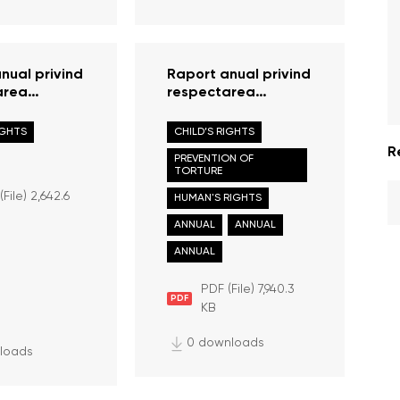
nual privind
Raport anual privind
area
respectarea
or copilului
drepturilor și
lica
libertăților omului în
IGHTS
CHILD’S RIGHTS
în anul
Republica Moldova
R
PREVENTION OF
în anul 2022
TORTURE
(File) 2,642.6
HUMAN'S RIGHTS
ANNUAL
ANNUAL
ANNUAL
PDF (File) 7,940.3
PDF
KB
0 downloads
loads