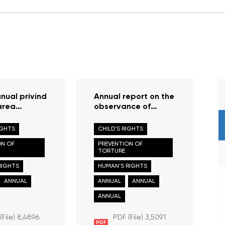
nual privind
Annual report on the
area
observance of
or și
human rights and
lor omului în
freedoms in the
IGHTS
CHILD’S RIGHTS
ca Moldova
Republic of Moldova
ON OF
PREVENTION OF
2024
in 2023
TORTURE
RIGHTS
HUMAN'S RIGHTS
ANNUAL
ANNUAL
ANNUAL
ANNUAL
(File) 8,489.6
PDF (File) 3,509.1
PDF