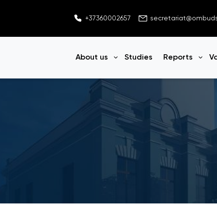
+37360002657
secretariat@ombu
About us
Studies
Reports
V
Open menu
Ope