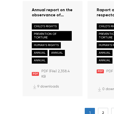
Annual report on the
Raport a
observance of
respect
human rights and
drepturil
freedoms in the
libertăți
CHILD’S RIGHTS
CHILD’S R
Republic of Moldova
Republi
PREVENTION OF
PREVENTI
in 2021
în anul 2
TORTURE
TORTURE
HUMAN'S RIGHTS
HUMAN'S 
ANNUAL
ANNUAL
ANNUAL
ANNUAL
ANNUAL
PDF (File) 2,358.4
PDF (
PDF
PDF
KB
9 downloads
0 dow
1
2