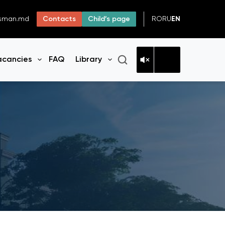
RO
RU
EN
dsman.md
Contacts
Child’s page
acancies
FAQ
Library
n menu
Open menu
Open menu