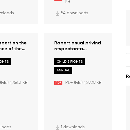
KB
wnloads
84 downloads
eport on the
Raport anual privind
ce of the
respectarea
 the child in
drepturilor copilului
blic of
în Republica
IGHTS
CHILD’S RIGHTS
in 2023
Moldova în anul
ANNUAL
2023
R
File) 1,756.3 KB
PDF (File) 1,292.9 KB
PDF
nloads
1 downloads