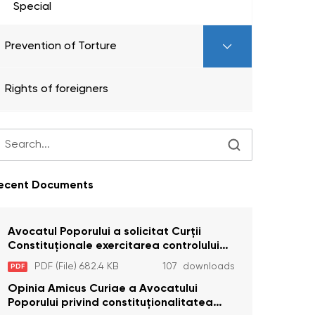
Special
Prevention of Torture
Rights of foreigners
ecent Documents
Avocatul Poporului a solicitat Curţii
Constituţionale exercitarea controlului
constituţionalităţii unor prevederi cu
PDF (File) 682.4 KB
107 downloads
PDF
privire la plata alocației sociale de stat
persoanelor cu dizabilitați care sunt
Opinia Amicus Curiae a Avocatului
private de liberate
Poporului privind constituționalitatea