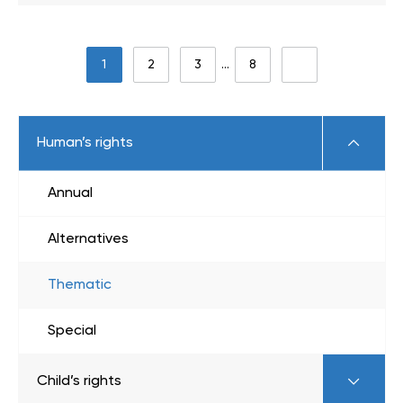
1
2
3
…
8
Human’s rights
Annual
Alternatives
Thematic
Special
Child’s rights