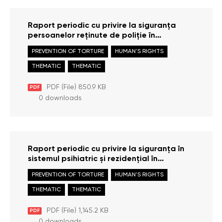
Raport periodic cu privire la siguranța
persoanelor reținute de poliție în
Republica Moldova în anul 2021
PREVENTION OF TORTURE
HUMAN'S RIGHTS
THEMATIC
THEMATIC
PDF (File) 850.9 KB
PDF
0 downloads
Raport periodic cu privire la siguranța în
sistemul psihiatric și rezidențial în
Republica Moldova în 2021
PREVENTION OF TORTURE
HUMAN'S RIGHTS
THEMATIC
THEMATIC
PDF (File) 1,145.2 KB
PDF
0 downloads