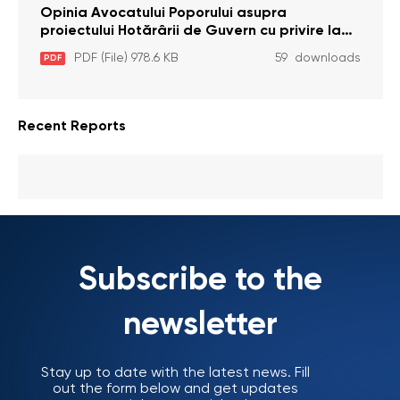
pentru comiterea cu intenție a unor infracțiuni
Opinia Avocatului Poporului asupra
a fost luată în considerare de Curtea
proiectului Hotărârii de Guvern cu privire la
Constituțională
aprobarea proiectului de lege privind
PDF (File) 978.6 KB
59 downloads
PDF
activitatea sanitară veterinarăa
Recent Reports
Subscribe to the
newsletter
Stay up to date with the latest news. Fill
out the form below and get updates