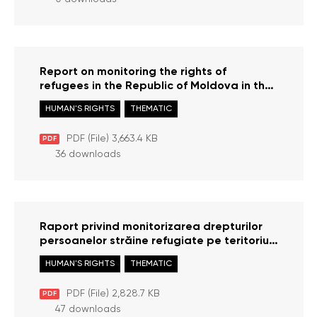
Report on monitoring the rights of
refugees in the Republic of Moldova in the
context of the armed conflict in Ukraine
HUMAN'S RIGHTS
THEMATIC
January – June 2023
PDF (File) 3,663.4 KB
PDF
36 downloads
Raport privind monitorizarea drepturilor
persoanelor străine refugiate pe teritoriul
Republicii Moldova în contextul conflictului
HUMAN'S RIGHTS
THEMATIC
armat din Ucraina – ianuarie – iunie 2023
PDF (File) 2,828.7 KB
PDF
47 downloads