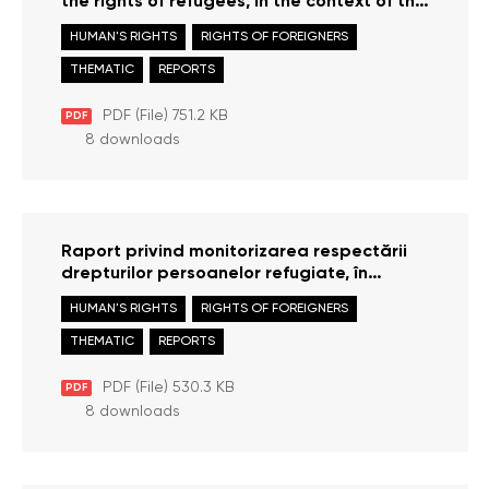
the rights of refugees, in the context of the
armed conflict in Ukraine for the period
HUMAN'S RIGHTS
RIGHTS OF FOREIGNERS
January – June 2024
THEMATIC
REPORTS
PDF (File) 751.2 KB
PDF
8 downloads
Raport privind monitorizarea respectării
drepturilor persoanelor refugiate, în
contextul conflictului armat din Ucraina
HUMAN'S RIGHTS
RIGHTS OF FOREIGNERS
pentru perioada ianuarie – iunie 2024
THEMATIC
REPORTS
PDF (File) 530.3 KB
PDF
8 downloads