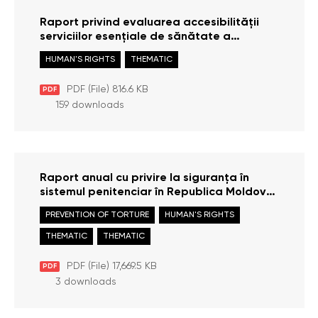
Raport privind evaluarea accesibilității
serviciilor esențiale de sănătate a
persoanelor refugiate pe teritoriul
HUMAN'S RIGHTS
THEMATIC
Republicii Moldova
PDF (File) 816.6 KB
PDF
159 downloads
Raport anual cu privire la siguranța în
sistemul penitenciar în Republica Moldova
în anul 2021
PREVENTION OF TORTURE
HUMAN'S RIGHTS
THEMATIC
THEMATIC
PDF (File) 17,669.5 KB
PDF
3 downloads