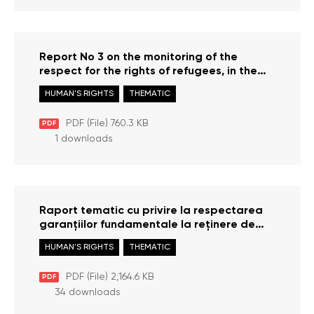
Report No 3 on the monitoring of the
respect for the rights of refugees, in the
context of the armed conflict in Ukraine for
HUMAN'S RIGHTS
THEMATIC
the period August – December 2022
PDF (File) 760.3 KB
PDF
1 downloads
Raport tematic cu privire la respectarea
garanțiilor fundamentale la reținere de
carabinieri
HUMAN'S RIGHTS
THEMATIC
PDF (File) 2,164.6 KB
PDF
34 downloads