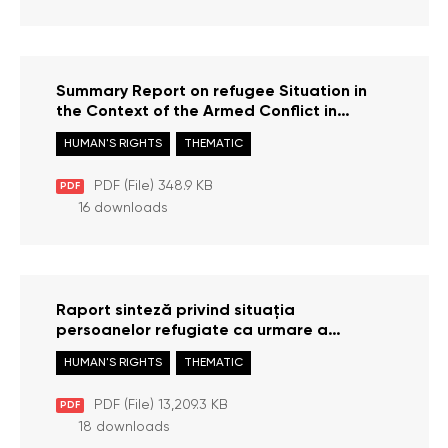
Summary Report on refugee Situation in
the Context of the Armed Conflict in
Ukraine February – December 2022
HUMAN'S RIGHTS
THEMATIC
PDF (File) 348.9 KB
PDF
16 downloads
Raport sinteză privind situația
persoanelor refugiate ca urmare a
conflictului armat din Ucraina în perioada
HUMAN'S RIGHTS
THEMATIC
februarie-decembrie 2022
PDF (File) 13,209.3 KB
PDF
18 downloads