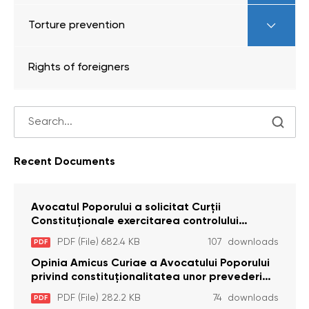
Torture prevention
Rights of foreigners
Recent Documents
Avocatul Poporului a solicitat Curţii
Constituţionale exercitarea controlului
constituţionalităţii unor prevederi cu privire la
PDF (File) 682.4 KB
107 downloads
PDF
plata alocației sociale de stat persoanelor
cu dizabilitați care sunt private de liberate
Opinia Amicus Curiae a Avocatului Poporului
privind constituționalitatea unor prevederi
care interzic angajarea în organizațiile de
PDF (File) 282.2 KB
74 downloads
PDF
pază particulară a persoanelor condamnate