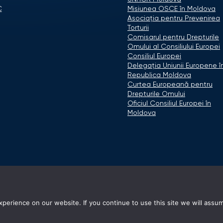
C
Misiunea OSCE în Moldova
Asociaţia pentru Prevenirea
Torturii
Comisarul pentru Drepturile
Omului al Consiliului Europei
Consiliul Europei
Delegaţia Uniunii Europene î
Republica Moldova
Curtea Europeană pentru
Drepturile Omului
Oficiul Consiliul Europei în
Moldova
erience on our website. If you continue to use this site we will assum
© 2026 Avocatul Poporului Ombudsman. All rights reserved.