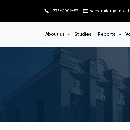
+37360002657
secretariat@ombu
About us
Studies
Reports
V
Open menu
Ope