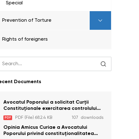
Special
Prevention of Torture
Rights of foreigners
ecent Documents
Avocatul Poporului a solicitat Curţii
Constituţionale exercitarea controlului
constituţionalităţii unor prevederi cu
PDF (File) 682.4 KB
107 downloads
PDF
privire la plata alocației sociale de stat
persoanelor cu dizabilitați care sunt
Opinia Amicus Curiae a Avocatului
private de liberate
Poporului privind constituționalitatea