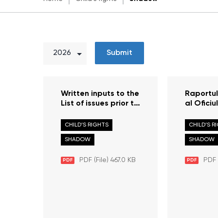
Submit
Written inputs to the
Raportul
List of issues prior to
al Oficiul
reporting, LOIPR
Avocatul
(Contribuții scrise la
la Comit
CHILD’S RIGHTS
CHILD’S R
Lista de probleme
Drepturil
SHADOW
SHADOW
înainte de
raportare)
PDF (File) 467.0 KB
PDF 
PDF
PDF