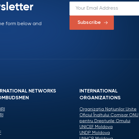
sletter
Subscribe
 the form below and
ERNATIONAL NETWORKS
INTERNATIONAL
OMBUDSMEN
ORGANIZATIONS
RI
Organizaţia Naţiunilor Unite
RI
Oficiul Înaltului Comisar ONU
pentru Drepturile Omului
UNICEF Moldova
F
UNDP Moldova
UNHCR Moldova