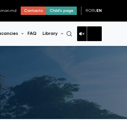
RO
RU
EN
dsman.md
Contacts
Child’s page
acancies
FAQ
Library
n menu
Open menu
Open menu