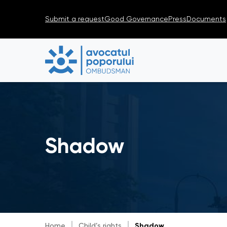
Submit a request
Good Governance
Press
Documents
Shadow
Home
Child’s rights
Shadow