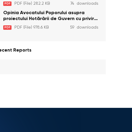
unor prevederi care interzic angajarea în
PDF (File) 282.2 KB
74 downloads
PDF
organizațiile de pază particulară a
persoanelor condamnate pentru
Opinia Avocatului Poporului asupra
comiterea cu intenție a unor infracțiuni a
proiectului Hotărârii de Guvern cu privire
fost luată în considerare de Curtea
la aprobarea proiectului de lege privind
PDF (File) 978.6 KB
59 downloads
PDF
Constituțională
activitatea sanitară veterinarăa
ecent Reports