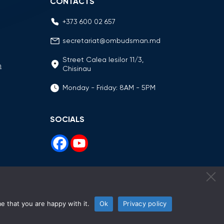
CONTACTS
+373 600 02 657
secretariat@ombudsman.md
Street Calea Iesilor 11/3,
n
Chisinau
Monday - Friday: 8AM - 5PM
SOCIALS
e that you are happy with it.
Ok
Privacy policy