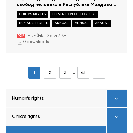
свобод человека в Республике Молдова в
2020 году
CHILD’S RIGHTS
PREVENTION OF TORTURE
HUMAN'S RIGHTS
ANNUAL
ANNUAL
ANNUAL
PDF (File) 2,684.7 KB
PDF
0 downloads
1
2
3
…
45
Human’s rights
Child’s rights