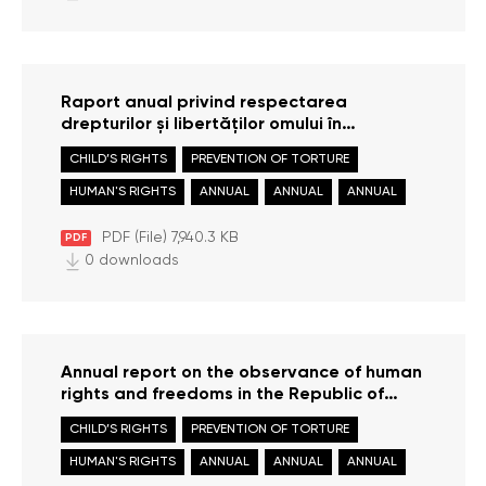
Raport anual privind respectarea
drepturilor și libertăților omului în
Republica Moldova în anul 2022
CHILD’S RIGHTS
PREVENTION OF TORTURE
HUMAN'S RIGHTS
ANNUAL
ANNUAL
ANNUAL
PDF (File) 7,940.3 KB
PDF
0 downloads
Annual report on the observance of human
rights and freedoms in the Republic of
Moldova in 2021
CHILD’S RIGHTS
PREVENTION OF TORTURE
HUMAN'S RIGHTS
ANNUAL
ANNUAL
ANNUAL