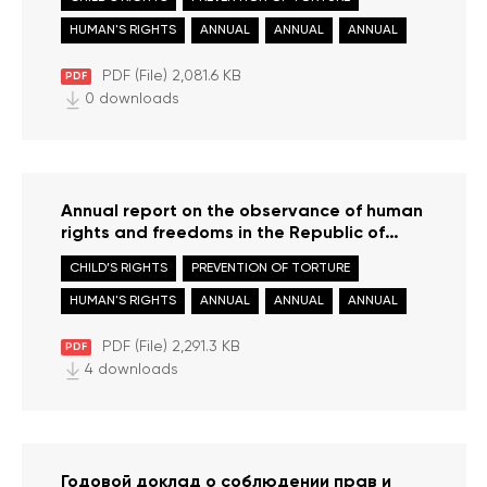
HUMAN'S RIGHTS
ANNUAL
ANNUAL
ANNUAL
PDF (File) 2,081.6 KB
PDF
0 downloads
Annual report on the observance of human
rights and freedoms in the Republic of
Moldova in 2020
CHILD’S RIGHTS
PREVENTION OF TORTURE
HUMAN'S RIGHTS
ANNUAL
ANNUAL
ANNUAL
PDF (File) 2,291.3 KB
PDF
4 downloads
Годовой доклад о соблюдении прав и