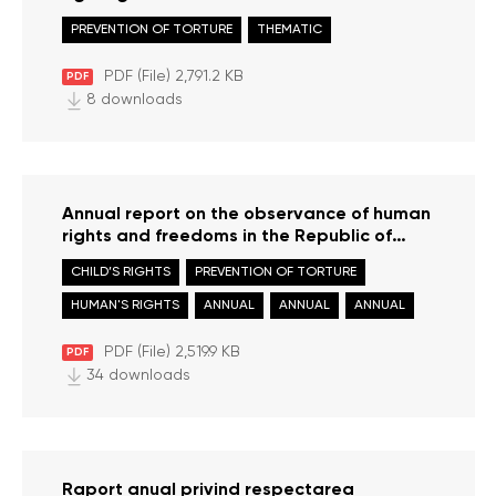
entry at the Chisinau International Airport,
PREVENTION OF TORTURE
THEMATIC
including in the context of asylum seekers
PDF (File) 2,791.2 KB
PDF
8 downloads
Annual report on the observance of human
rights and freedoms in the Republic of
Moldova in 2024
CHILD’S RIGHTS
PREVENTION OF TORTURE
HUMAN'S RIGHTS
ANNUAL
ANNUAL
ANNUAL
PDF (File) 2,519.9 KB
PDF
34 downloads
Raport anual privind respectarea