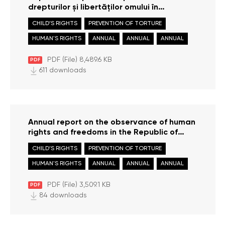
drepturilor și libertăților omului în
Republica Moldova în anul 2024
CHILD’S RIGHTS
PREVENTION OF TORTURE
HUMAN'S RIGHTS
ANNUAL
ANNUAL
ANNUAL
PDF (File) 8,489.6 KB
PDF
611 downloads
Annual report on the observance of human
rights and freedoms in the Republic of
Moldova in 2023
CHILD’S RIGHTS
PREVENTION OF TORTURE
HUMAN'S RIGHTS
ANNUAL
ANNUAL
ANNUAL
PDF (File) 3,509.1 KB
PDF
84 downloads