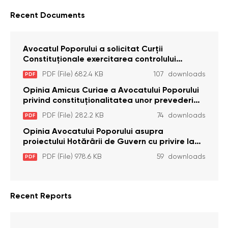
Recent Documents
Avocatul Poporului a solicitat Curţii
Constituţionale exercitarea controlului
constituţionalităţii unor prevederi cu privire la
PDF (File) 682.4 KB
107 downloads
PDF
plata alocației sociale de stat persoanelor
cu dizabilitați care sunt private de liberate
Opinia Amicus Curiae a Avocatului Poporului
privind constituționalitatea unor prevederi
care interzic angajarea în organizațiile de
PDF (File) 282.2 KB
74 downloads
PDF
pază particulară a persoanelor condamnate
pentru comiterea cu intenție a unor infracțiuni
Opinia Avocatului Poporului asupra
a fost luată în considerare de Curtea
proiectului Hotărârii de Guvern cu privire la
Constituțională
aprobarea proiectului de lege privind
PDF (File) 978.6 KB
59 downloads
PDF
activitatea sanitară veterinarăa
Recent Reports