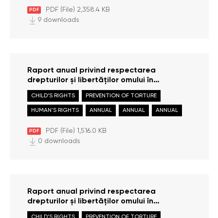
PDF (File) 2,358.4 KB
PDF
9 downloads
Raport anual privind respectarea
drepturilor și libertăților omului în
Republica Moldova în anul 2021
CHILD’S RIGHTS
PREVENTION OF TORTURE
HUMAN'S RIGHTS
ANNUAL
ANNUAL
ANNUAL
PDF (File) 1,516.0 KB
PDF
0 downloads
Raport anual privind respectarea
drepturilor și libertăților omului în
Republica Moldova în anul 2020
CHILD’S RIGHTS
PREVENTION OF TORTURE