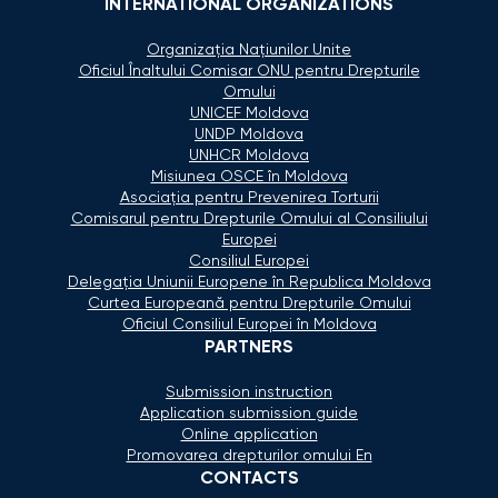
INTERNATIONAL ORGANIZATIONS
Organizaţia Naţiunilor Unite
Oficiul Înaltului Comisar ONU pentru Drepturile
Omului
UNICEF Moldova
UNDP Moldova
UNHCR Moldova
Misiunea OSCE în Moldova
Asociaţia pentru Prevenirea Torturii
Comisarul pentru Drepturile Omului al Consiliului
Europei
Consiliul Europei
Delegaţia Uniunii Europene în Republica Moldova
Curtea Europeană pentru Drepturile Omului
Oficiul Consiliul Europei în Moldova
PARTNERS
Submission instruction
Application submission guide
Online application
Promovarea drepturilor omului En
CONTACTS