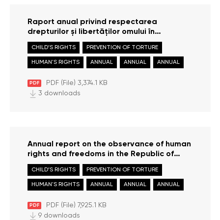
Raport anual privind respectarea
drepturilor și libertăților omului în
Republica Moldova în anul 2023
CHILD’S RIGHTS
PREVENTION OF TORTURE
HUMAN'S RIGHTS
ANNUAL
ANNUAL
ANNUAL
PDF (File) 3,374.1 KB
PDF
3 downloads
Annual report on the observance of human
rights and freedoms in the Republic of
Moldova in 2022
CHILD’S RIGHTS
PREVENTION OF TORTURE
HUMAN'S RIGHTS
ANNUAL
ANNUAL
ANNUAL
PDF (File) 7,925.1 KB
PDF
9 downloads