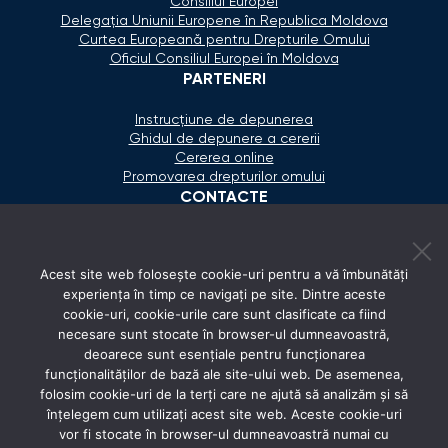
Consiliul Europei
Delegaţia Uniunii Europene în Republica Moldova
Curtea Europeană pentru Drepturile Omului
Oficiul Consiliul Europei în Moldova
PARTENERI
Instrucțiune de depunerea
Ghidul de depunere a cererii
Cererea online
Promovarea drepturilor omului
CONTACTE
+373 600 02 657
Acest site web folosește cookie-uri pentru a vă îmbunătăți
secretariat@ombudsman.md
experiența în timp ce navigați pe site. Dintre aceste
cookie-uri, cookie-urile care sunt clasificate ca fiind
Strada Calea Ieşilor 11/3, Chişinău
necesare sunt stocate în browser-ul dumneavoastră,
Luni - Vineri: 08:00 - 17:00
deoarece sunt esențiale pentru funcționarea
funcționalităților de bază ale site-ului web. De asemenea,
REȚELE SOCIALE
folosim cookie-uri de la terți care ne ajută să analizăm și să
înțelegem cum utilizați acest site web. Aceste cookie-uri
vor fi stocate în browser-ul dumneavoastră numai cu