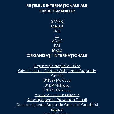
REȚELELE INTERNAȚIONALE ALE
OMBUDSMANILOR
GANHRI
ENNHRI
ENO
IOI
AOMF
EOI
ENOC
ORGANIZAŢII INTERNAŢIONALE
Organizaţia Naţiunilor Unite
Oficiul Înaltului Comisar ONU pentru Drepturile
Omului
UNICEF Moldova
UNDP Moldova
UNHCR Moldova
Misiunea OSCE în Moldova
Asociaţia pentru Prevenirea Torturii
Comisarul pentru Drepturile Omului al Consiliului
Europei