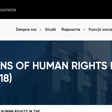
ocumente
Despre noi
Studii
Rapoarte
Funcții vac
Deschide meniul
Deschide me
NS OF HUMAN RIGHTS 
18)
Study „PERCEPTIONS OF HUMAN RIGHTS IN THE REPUBLIC OF MOLDOVA” (2018)