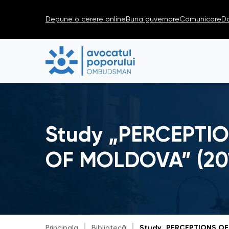
Depune o cerere online
Buna guvernare
Comunicare
D
Study „PERCEPTIO
OF MOLDOVA” (20
Principala
Bibliotecă