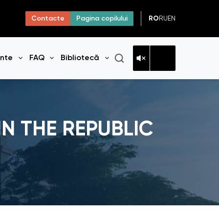
RO
RU
EN
Contacte
Pagina copilului
ante
FAQ
Bibliotecă
niul
Deschide meniul
Deschide meniul
Deschide meniul
IN THE REPUBLIC