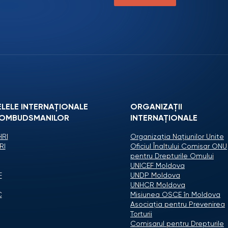
ELELE INTERNAȚIONALE
ORGANIZAŢII
 OMBUDSMANILOR
INTERNAŢIONALE
RI
Organizaţia Naţiunilor Unite
RI
Oficiul Înaltului Comisar ONU
pentru Drepturile Omului
UNICEF Moldova
F
UNDP Moldova
UNHCR Moldova
C
Misiunea OSCE în Moldova
Asociaţia pentru Prevenirea
Torturii
Comisarul pentru Drepturile