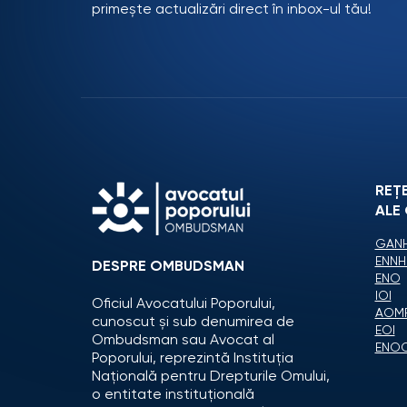
primește actualizări direct în inbox-ul tău!
REȚ
ALE
GANH
ENNH
DESPRE OMBUDSMAN
ENO
IOI
Oficiul Avocatului Poporului,
AOM
cunoscut și sub denumirea de
EOI
Ombudsman sau Avocat al
ENO
Poporului, reprezintă Instituția
Națională pentru Drepturile Omului,
o entitate instituțională