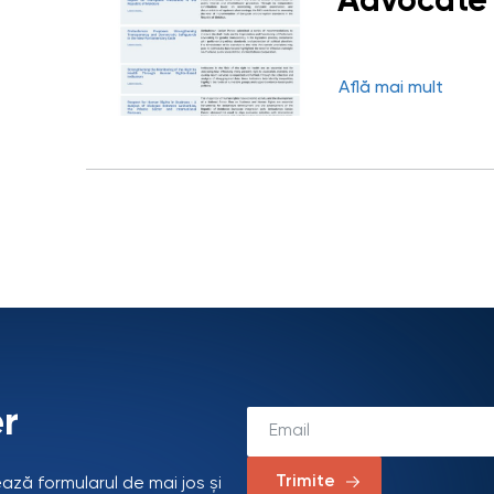
Advocate 
Află mai mult
r
Trimite
ează formularul de mai jos și