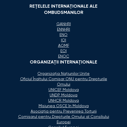
REȚELELE INTERNAȚIONALE ALE
OMBUDSMANILOR
GANHRI
ENNHRI
ENO
IOI
AOMF
EOI
ENOC
ORGANIZAŢII INTERNAŢIONALE
Organizaţia Naţiunilor Unite
Oficiul Înaltului Comisar ONU pentru Drepturile
Omului
UNICEF Moldova
UNDP Moldova
UNHCR Moldova
Misiunea OSCE în Moldova
Asociaţia pentru Prevenirea Torturii
Comisarul pentru Drepturile Omului al Consiliului
Europei