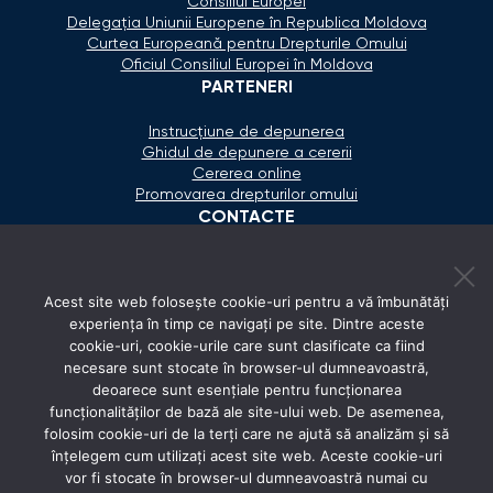
Consiliul Europei
Delegaţia Uniunii Europene în Republica Moldova
Curtea Europeană pentru Drepturile Omului
Oficiul Consiliul Europei în Moldova
PARTENERI
Instrucțiune de depunerea
Ghidul de depunere a cererii
Cererea online
Promovarea drepturilor omului
CONTACTE
+373 600 02 657
Acest site web folosește cookie-uri pentru a vă îmbunătăți
secretariat@ombudsman.md
experiența în timp ce navigați pe site. Dintre aceste
cookie-uri, cookie-urile care sunt clasificate ca fiind
Strada Calea Ieşilor 11/3, Chişinău
necesare sunt stocate în browser-ul dumneavoastră,
Luni - Vineri: 08:00 - 17:00
deoarece sunt esențiale pentru funcționarea
funcționalităților de bază ale site-ului web. De asemenea,
REȚELE SOCIALE
folosim cookie-uri de la terți care ne ajută să analizăm și să
înțelegem cum utilizați acest site web. Aceste cookie-uri
vor fi stocate în browser-ul dumneavoastră numai cu