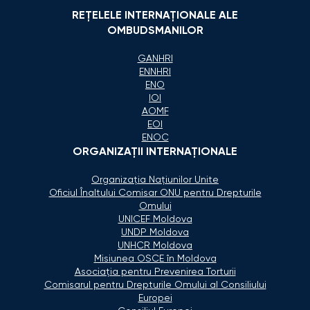
REȚELELE INTERNAȚIONALE ALE
OMBUDSMANILOR
GANHRI
ENNHRI
ENO
IOI
AOMF
EOI
ENOC
ORGANIZAŢII INTERNAŢIONALE
Organizaţia Naţiunilor Unite
Oficiul Înaltului Comisar ONU pentru Drepturile
Omului
UNICEF Moldova
UNDP Moldova
UNHCR Moldova
Misiunea OSCE în Moldova
Asociaţia pentru Prevenirea Torturii
Comisarul pentru Drepturile Omului al Consiliului
Europei