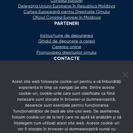
Consiliul Europei
Delegaţia Uniunii Europene în Republica Moldova
Curtea Europeană pentru Drepturile Omului
Oficiul Consiliul Europei în Moldova
PARTENERI
Instrucțiune de depunerea
Ghidul de depunere a cererii
Cererea online
Promovarea drepturilor omului
CONTACTE
+373 600 02 657
Acest site web folosește cookie-uri pentru a vă îmbunătăți
secretariat@ombudsman.md
experiența în timp ce navigați pe site. Dintre aceste
cookie-uri, cookie-urile care sunt clasificate ca fiind
Strada Calea Ieşilor 11/3, Chişinău
necesare sunt stocate în browser-ul dumneavoastră,
Luni - Vineri: 08:00 - 17:00
deoarece sunt esențiale pentru funcționarea
funcționalităților de bază ale site-ului web. De asemenea,
REȚELE SOCIALE
folosim cookie-uri de la terți care ne ajută să analizăm și să
înțelegem cum utilizați acest site web. Aceste cookie-uri
vor fi stocate în browser-ul dumneavoastră numai cu