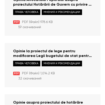
Opinia Avocatului Poporului asupra
proiectului Hotărârii de Guvern cu privire la
aprobarea proiectului de lege privind
ПРАВА ЧЕЛОВЕКА
МНЕНИЯ И РЕКОМЕНДАЦИИ
activitatea sanitară veterinarăa
PDF (Файл) 978.6 KB
PDF
59 скачиваний
Opinie la proiectul de lege pentru
modificarea Legii bugetului de stat pentru
anul 2023 (modificarea valorii de referință
ПРАВА ЧЕЛОВЕКА
МНЕНИЯ И РЕКОМЕНДАЦИИ
angajaților din Oficiul Avocatului Poporului)
PDF (Файл) 1,014.2 KB
PDF
32 скачиваний
Opinie asupra proiectului de hotărâre