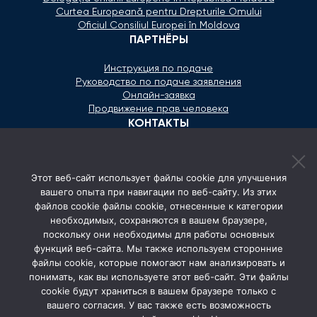
Curtea Europeană pentru Drepturile Omului
Oficiul Consiliul Europei în Moldova
ПАРТНЁРЫ
Инструкция по подаче
Руководство по подаче заявления
Онлайн-заявка
Продвижение прав человека
КОНТАКТЫ
+373 600 02 657
Этот веб-сайт использует файлы cookie для улучшения
secretariat@ombudsman.md
вашего опыта при навигации по веб-сайту. Из этих
файлов cookie файлы cookie, отнесенные к категории
Улица Каля Ешилор 11/3, Кишинёв
необходимых, сохраняются в вашем браузере,
Понедельник - Пятница: 08:00 - 17:00
поскольку они необходимы для работы основных
функций веб-сайта. Мы также используем сторонние
СОЦ. СЕТИ
файлы cookie, которые помогают нам анализировать и
понимать, как вы используете этот веб-сайт. Эти файлы
cookie будут храниться в вашем браузере только с
вашего согласия. У вас также есть возможность