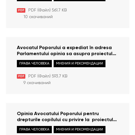
informațiile de interes public
PDF (Файл) 561.7 KB
PDF
10 скачиваний
Avocatul Poporului a expediat în adresa
Parlamentului opinia sa asupra proiectului
Legii taxei de stat și solicită organizarea
ПРАВА ЧЕЛОВЕКА
МНЕНИЯ И РЕКОМЕНДАЦИИ
discuțiilor publice
PDF (Файл) 593.7 KB
PDF
9 скачиваний
Opinia Avocatului Poporului pentru
drepturile copilului cu privire la proiectul
Regulamentului de organizare şi
ПРАВА ЧЕЛОВЕКА
МНЕНИЯ И РЕКОМЕНДАЦИИ
funcţionare al Serviciului social Centrul de