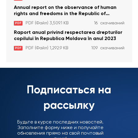
Annual report on the observance of human
rights and freedoms in the Republic of
Moldova in 2023
PDF (Файл) 3,509.1 KB
16 скачиваний
PDF
Raport anual privind respectarea drepturilor
copilului în Republica Moldova în anul 2023
PDF (Файл) 1,292.9 KB
109 скачиваний
PDF
Подписаться на
рассылку
Будьте в курсе последних новостей.
Заполните форму ниже и получайте
обновления прямо на свой почтовый