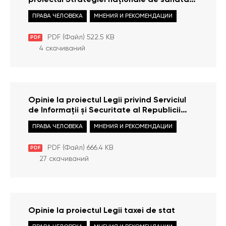
proiectul Strategiei naționale de sănătate
„Sănătatea 2030”
ПРАВА ЧЕЛОВЕКА
МНЕНИЯ И РЕКОМЕНДАЦИИ
PDF (Файл) 522.5 KB
PDF
4 скачиваний
Opinie la proiectul Legii privind Serviciul
de Informații și Securitate al Republicii
Moldova și proiectul Legii privind
ПРАВА ЧЕЛОВЕКА
МНЕНИЯ И РЕКОМЕНДАЦИИ
activitatea contrainformativă şi
activitatea informativă externă
PDF (Файл) 666.4 KB
PDF
27 скачиваний
Opinie la proiectul Legii taxei de stat