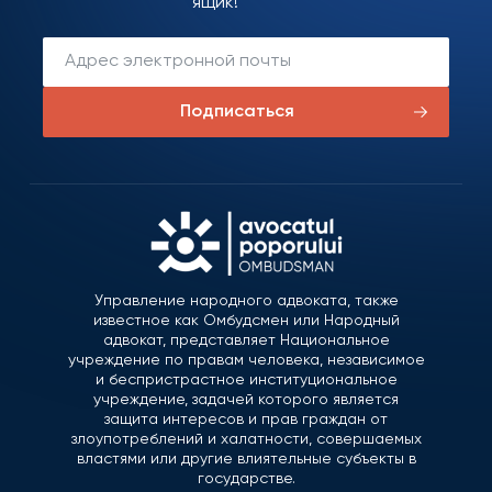
ящик!
Подписаться
Управление народного адвоката, также
известное как Омбудсмен или Народный
адвокат, представляет Национальное
учреждение по правам человека, независимое
и беспристрастное институциональное
учреждение, задачей которого является
защита интересов и прав граждан от
злоупотреблений и халатности, совершаемых
властями или другие влиятельные субъекты в
государстве.