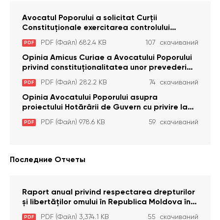
Avocatul Poporului a solicitat Curţii
Constituţionale exercitarea controlului
constituţionalităţii unor prevederi cu privire la
PDF (Файл) 682.4 KB
107 скачиваний
PDF
plata alocației sociale de stat persoanelor
cu dizabilitați care sunt private de liberate
Opinia Amicus Curiae a Avocatului Poporului
privind constituționalitatea unor prevederi
care interzic angajarea în organizațiile de
PDF (Файл) 282.2 KB
74 скачиваний
PDF
pază particulară a persoanelor condamnate
pentru comiterea cu intenție a unor infracțiuni
Opinia Avocatului Poporului asupra
a fost luată în considerare de Curtea
proiectului Hotărârii de Guvern cu privire la
Constituțională
aprobarea proiectului de lege privind
PDF (Файл) 978.6 KB
59 скачиваний
PDF
activitatea sanitară veterinarăa
Последние Отчеты
Raport anual privind respectarea drepturilor
și libertăților omului în Republica Moldova în
anul 2023
PDF (Файл) 3,374.1 KB
55 скачиваний
PDF