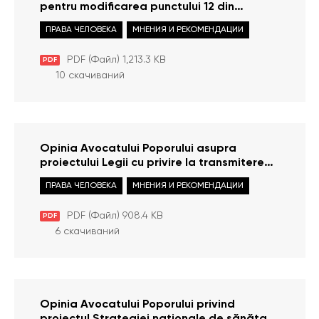
pentru modificarea punctului 12 din
Hotărârea Guvernului nr. 1167/2008 pentru
ПРАВА ЧЕЛОВЕКА
МНЕНИЯ И РЕКОМЕНДАЦИИ
aprobarea Regulamentului cu privire la
modul de stabilire şi plată a ajutorului
PDF (Файл) 1,213.3 KB
PDF
social (număr unic 167/MMPS/2023)
10 скачиваний
Opinia Avocatului Poporului asupra
proiectului Legii cu privire la transmiterea
cu titlu gratuit a unui bun imobil
ПРАВА ЧЕЛОВЕКА
МНЕНИЯ И РЕКОМЕНДАЦИИ
PDF (Файл) 908.4 KB
PDF
6 скачиваний
Opinia Avocatului Poporului privind