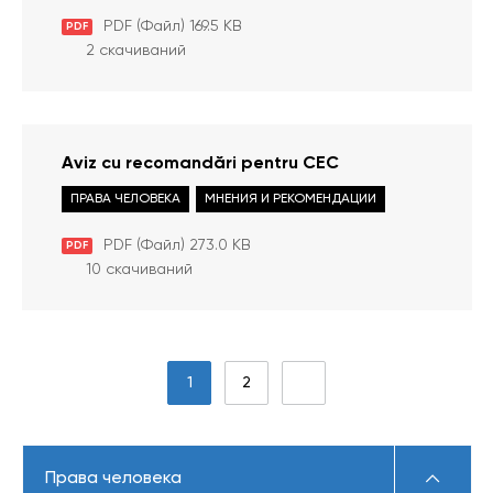
zi pentru copii în situaţie de risc
PDF (Файл) 169.5 KB
PDF
2 скачиваний
Aviz cu recomandări pentru CEC
ПРАВА ЧЕЛОВЕКА
МНЕНИЯ И РЕКОМЕНДАЦИИ
PDF (Файл) 273.0 KB
PDF
10 скачиваний
1
2
Права человека