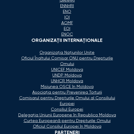
GANHRI
ENNHRI
ENO
IOI
AOMF
EOI
ENOC
ORGANIZAŢII INTERNAŢIONALE
Organizaţia Naţiunilor Unite
Oficiul Înaltului Comisar ONU pentru Drepturile
Omului
UNICEF Moldova
UNDP Moldova
UNHCR Moldova
Misiunea OSCE în Moldova
Asociaţia pentru Prevenirea Torturii
Comisarul pentru Drepturile Omului al Consiliului
Europei
Consiliul Europei
Delegaţia Uniunii Europene în Republica Moldova
Curtea Europeană pentru Drepturile Omului
Oficiul Consiliul Europei în Moldova
PARTENERI