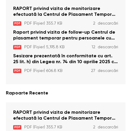
RAPORT privind vizita de monitorizare
efectuată la Centrul de Plasament Temporar
pentru Persoane cu Dizabilități (Adulte) din s.
PDF (Fișier) 355.7 KB
2 descarcări
PDF
Brînzeni, r. Edineț, din data de 25 mai 2026
Raport privind vizita de follow-up Centrul de
plasament temporar pentru persoanele cu
dizabilități (adulte) Bădiceni, Soroca (11 iunie
PDF (Fișier) 5,195.8 KB
12 descarcări
PDF
2026)
Sesizare prezentată în conformitate cu art.
25 lit. h) din Legea nr. 74 din 10 aprilie 2025 cu
privire la Curtea Constituțională şi art. 26 din
PDF (Fișier) 606.8 KB
27 descarcări
PDF
Legea cu privire la Avocatul Poporului
(Ombudsmanul) nr. 52/2014
Rapoarte Recente
RAPORT privind vizita de monitorizare
efectuată la Centrul de Plasament Temporar
pentru Persoane cu Dizabilități (Adulte) din s.
PDF (Fișier) 355.7 KB
2 descarcări
PDF
Brînzeni, r. Edineț, din data de 25 mai 2026