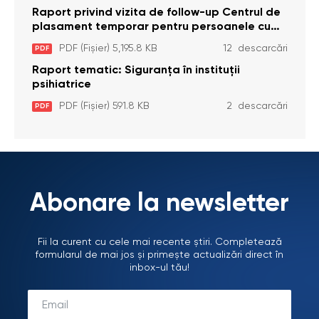
Raport privind vizita de follow-up Centrul de
plasament temporar pentru persoanele cu
dizabilități (adulte) Bădiceni, Soroca (11 iunie
PDF (Fișier) 5,195.8 KB
12 descarcări
PDF
2026)
Raport tematic: Siguranța în instituții
psihiatrice
PDF (Fișier) 591.8 KB
2 descarcări
PDF
Abonare la newsletter
Fii la curent cu cele mai recente știri. Completează
formularul de mai jos și primește actualizări direct în
inbox-ul tău!