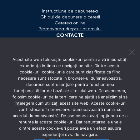
Instrucțiune de depunerea
Ghidul de depunere a cererii
Cererea online
Promovarea drepturilor omului
CONTACTE
+373 600 02 657
Acest site web folosește cookie-uri pentru a vă îmbunătăți
secretariat@ombudsman.md
experiența în timp ce navigați pe site. Dintre aceste
cookie-uri, cookie-urile care sunt clasificate ca fiind
Strada Calea Ieşilor 11/3, Chişinău
necesare sunt stocate în browser-ul dumneavoastră,
Luni - Vineri: 08:00 - 17:00
deoarece sunt esențiale pentru funcționarea
funcționalităților de bază ale site-ului web. De asemenea,
REȚELE SOCIALE
folosim cookie-uri de la terți care ne ajută să analizăm și să
înțelegem cum utilizați acest site web. Aceste cookie-uri
vor fi stocate în browser-ul dumneavoastră numai cu
acordul dumneavoastră. De asemenea, aveți opțiunea de a
renunța la aceste cookie-uri. Dar renunțarea la unele
dintre aceste cookie-uri poate avea un efect asupra
experienței dvs. de navigare.