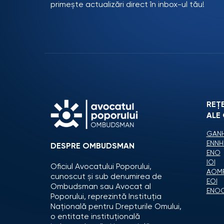
primește actualizări direct în inbox-ul tău!
REȚ
ALE
GANH
ENNH
DESPRE OMBUDSMAN
ENO
IOI
Oficiul Avocatului Poporului,
AOM
cunoscut și sub denumirea de
EOI
Ombudsman sau Avocat al
ENO
Poporului, reprezintă Instituția
Națională pentru Drepturile Omului,
o entitate instituțională