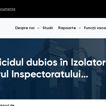
ocumente
Despre noi
Studii
Rapoarte
Funcții vac
Deschide meniul
Deschide me
icidul dubios în Izolato
rul Inspectoratului…
Raport special: Suicidul dubios în Izolatorul de Detenție Provizorie din cadrul Inspectoratului de Poliție Cimișlia (remis autorităților vizate la data de 14 decembrie 2023)