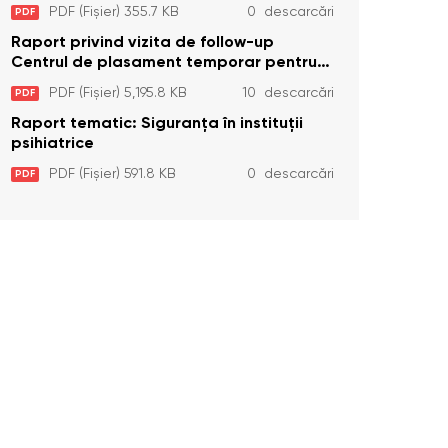
Temporar pentru Persoane cu
PDF (Fișier) 355.7 KB
0 descarcări
PDF
Dizabilități (Adulte) din s. Brînzeni, r.
Edineț, din data de 25 mai 2026
Raport privind vizita de follow-up
Centrul de plasament temporar pentru
persoanele cu dizabilități (adulte)
PDF (Fișier) 5,195.8 KB
10 descarcări
PDF
Bădiceni, Soroca (11 iunie 2026)
Raport tematic: Siguranța în instituții
psihiatrice
PDF (Fișier) 591.8 KB
0 descarcări
PDF