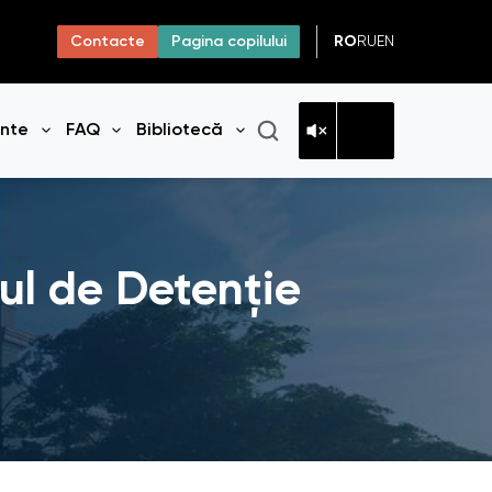
RO
RU
EN
Contacte
Pagina copilului
ante
FAQ
Bibliotecă
niul
Deschide meniul
Deschide meniul
Deschide meniul
rul de Detenție