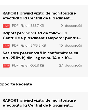
RAPORT privind vizita de monitorizare
efectuată la Centrul de Plasament
Temporar pentru Persoane cu
PDF (Fișier) 355.7 KB
0 descarcări
PDF
Dizabilități (Adulte) din s. Brînzeni, r.
Edineț, din data de 25 mai 2026
Raport privind vizita de follow-up
Centrul de plasament temporar pentru
persoanele cu dizabilități (adulte)
PDF (Fișier) 5,195.8 KB
10 descarcări
PDF
Bădiceni, Soroca (11 iunie 2026)
Sesizare prezentată în conformitate cu
art. 25 lit. h) din Legea nr. 74 din 10
aprilie 2025 cu privire la Curtea
PDF (Fișier) 606.8 KB
27 descarcări
PDF
Constituțională şi art. 26 din Legea cu
privire la Avocatul Poporului
(Ombudsmanul) nr. 52/2014
apoarte Recente
RAPORT privind vizita de monitorizare
efectuată la Centrul de Plasament