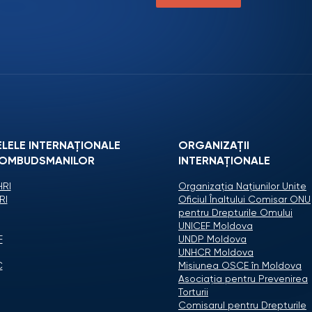
ELELE INTERNAȚIONALE
ORGANIZAŢII
 OMBUDSMANILOR
INTERNAŢIONALE
RI
Organizaţia Naţiunilor Unite
RI
Oficiul Înaltului Comisar ONU
pentru Drepturile Omului
UNICEF Moldova
F
UNDP Moldova
UNHCR Moldova
C
Misiunea OSCE în Moldova
Asociaţia pentru Prevenirea
Torturii
Comisarul pentru Drepturile