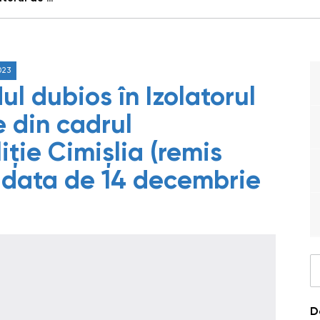
023
ul dubios în Izolatorul
e din cadrul
iție Cimișlia (remis
la data de 14 decembrie
D