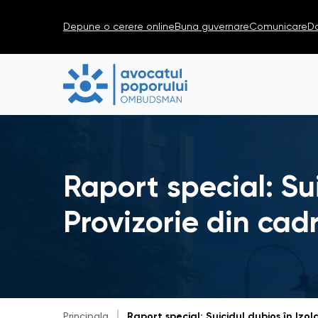
Depune o cerere online
Buna guvernare
Comunicare
D
Raport special: Su
Provizorie din cad
Principala