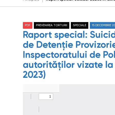
PDF
PREVENIREA TORTURII
SPECIALE
15 DECEMBRIE 2
Raport special: Suicid
de Detenție Provizori
Inspectoratului de Pol
autorităților vizate 
2023)