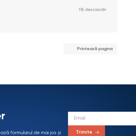
116 descarcări
Printează pagina
r
Trimite
ează formularul de mai jos și