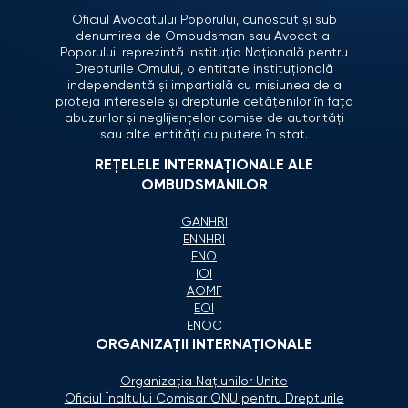
Oficiul Avocatului Poporului, cunoscut și sub
denumirea de Ombudsman sau Avocat al
Poporului, reprezintă Instituția Națională pentru
Drepturile Omului, o entitate instituțională
independentă și imparțială cu misiunea de a
proteja interesele și drepturile cetățenilor în fața
abuzurilor și neglijențelor comise de autorități
sau alte entități cu putere în stat.
REȚELELE INTERNAȚIONALE ALE
OMBUDSMANILOR
GANHRI
ENNHRI
ENO
IOI
AOMF
EOI
ENOC
ORGANIZAŢII INTERNAŢIONALE
Organizaţia Naţiunilor Unite
Oficiul Înaltului Comisar ONU pentru Drepturile