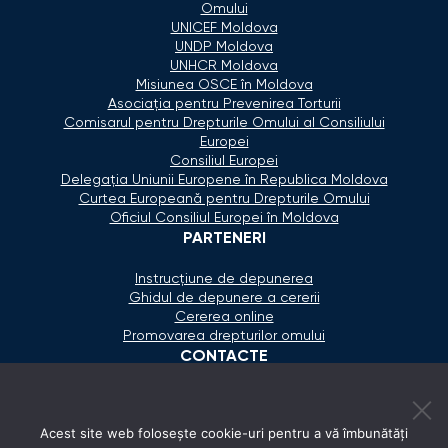
Omului
UNICEF Moldova
UNDP Moldova
UNHCR Moldova
Misiunea OSCE în Moldova
Asociaţia pentru Prevenirea Torturii
Comisarul pentru Drepturile Omului al Consiliului
Europei
Consiliul Europei
Delegaţia Uniunii Europene în Republica Moldova
Curtea Europeană pentru Drepturile Omului
Oficiul Consiliul Europei în Moldova
PARTENERI
Instrucțiune de depunerea
Ghidul de depunere a cererii
Cererea online
Promovarea drepturilor omului
CONTACTE
+373 600 02 657
Acest site web folosește cookie-uri pentru a vă îmbunătăți
secretariat@ombudsman.md