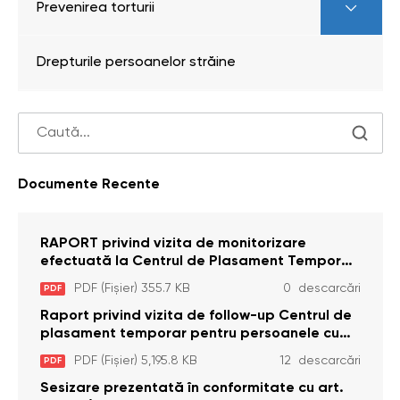
Prevenirea torturii
Drepturile persoanelor străine
Documente Recente
RAPORT privind vizita de monitorizare
efectuată la Centrul de Plasament Temporar
pentru Persoane cu Dizabilități (Adulte) din s.
PDF (Fișier) 355.7 KB
0 descarcări
PDF
Brînzeni, r. Edineț, din data de 25 mai 2026
Raport privind vizita de follow-up Centrul de
plasament temporar pentru persoanele cu
dizabilități (adulte) Bădiceni, Soroca (11 iunie
PDF (Fișier) 5,195.8 KB
12 descarcări
PDF
2026)
Sesizare prezentată în conformitate cu art.