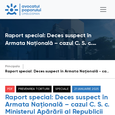
Raport special: Deces suspect în
Armata Națională – cazul C. S. c.…
Principala
Raport special: Deces suspect în Armata Națională - cazul C. S. c. Ministerul Apărării al Republicii Moldova (remis autorităților vizate la data de 17 ianuarie 2025)
PDF
PREVENIREA TORTURII
SPECIALE
21 IANUARIE 2025
Raport special: Deces suspect în
Armata Națională – cazul C. S. c.
Ministerul Apărării al Republicii