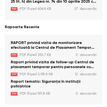
25 lit. h) din Legea nr. 74 din 10 aprilie 2025 cu
privire la Curtea Constituțională şi art. 26 din
PDF (Fișier) 606.8 KB
27 descarcări
PDF
Legea cu privire la Avocatul Poporului
(Ombudsmanul) nr. 52/2014
Rapoarte Recente
RAPORT privind vizita de monitorizare
efectuată la Centrul de Plasament Temporar
pentru Persoane cu Dizabilități (Adulte) din s.
PDF (Fișier) 355.7 KB
0 descarcări
PDF
Brînzeni, r. Edineț, din data de 25 mai 2026
Raport privind vizita de follow-up Centrul de
plasament temporar pentru persoanele cu
dizabilități (adulte) Bădiceni, Soroca (11 iunie
PDF (Fișier) 5,195.8 KB
12 descarcări
PDF
2026)
Raport tematic: Siguranța în instituții
psihiatrice
PDF (Fișier) 591.8 KB
0 descarcări
PDF