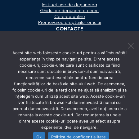
Instrucțiune de depunerea
Ghidul de depunere a cererii
Cererea online
Promovarea drepturilor omului
CONTACTE
+373 600 02 657
Acest site web folosește cookie-uri pentru a vă îmbunătăți
secretariat@ombudsman.md
experiența în timp ce navigați pe site. Dintre aceste
cookie-uri, cookie-urile care sunt clasificate ca fiind
Strada Calea Ieşilor 11/3, Chişinău
necesare sunt stocate în browser-ul dumneavoastră,
Luni - Vineri: 08:00 - 17:00
deoarece sunt esențiale pentru funcționarea
funcționalităților de bază ale site-ului web. De asemenea,
REȚELE SOCIALE
folosim cookie-uri de la terți care ne ajută să analizăm și să
înțelegem cum utilizați acest site web. Aceste cookie-uri
vor fi stocate în browser-ul dumneavoastră numai cu
acordul dumneavoastră. De asemenea, aveți opțiunea de a
renunța la aceste cookie-uri. Dar renunțarea la unele
dintre aceste cookie-uri poate avea un efect asupra
experienței dvs. de navigare.
Ok
Politica de confidențialitate
© 2026 Avocatul Poporului Ombudsman. All rights