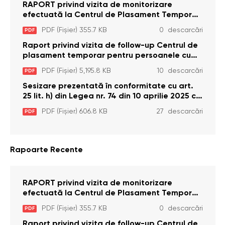
RAPORT privind vizita de monitorizare
efectuată la Centrul de Plasament Temporar
pentru Persoane cu Dizabilități (Adulte) din s.
PDF (Fișier) 355.7 KB
0 descarcări
PDF
Brînzeni, r. Edineț, din data de 25 mai 2026
Raport privind vizita de follow-up Centrul de
plasament temporar pentru persoanele cu
dizabilități (adulte) Bădiceni, Soroca (11 iunie
PDF (Fișier) 5,195.8 KB
10 descarcări
PDF
2026)
Sesizare prezentată în conformitate cu art.
25 lit. h) din Legea nr. 74 din 10 aprilie 2025 cu
privire la Curtea Constituțională şi art. 26 din
PDF (Fișier) 606.8 KB
27 descarcări
PDF
Legea cu privire la Avocatul Poporului
(Ombudsmanul) nr. 52/2014
Rapoarte Recente
RAPORT privind vizita de monitorizare
efectuată la Centrul de Plasament Temporar
pentru Persoane cu Dizabilități (Adulte) din s.
PDF (Fișier) 355.7 KB
0 descarcări
PDF
Brînzeni, r. Edineț, din data de 25 mai 2026
Raport privind vizita de follow-up Centrul de