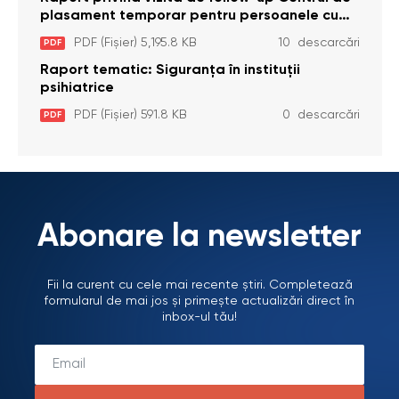
plasament temporar pentru persoanele cu
dizabilități (adulte) Bădiceni, Soroca (11 iunie
PDF (Fișier) 5,195.8 KB
10 descarcări
PDF
2026)
Raport tematic: Siguranța în instituții
psihiatrice
PDF (Fișier) 591.8 KB
0 descarcări
PDF
Abonare la newsletter
Fii la curent cu cele mai recente știri. Completează
formularul de mai jos și primește actualizări direct în
inbox-ul tău!