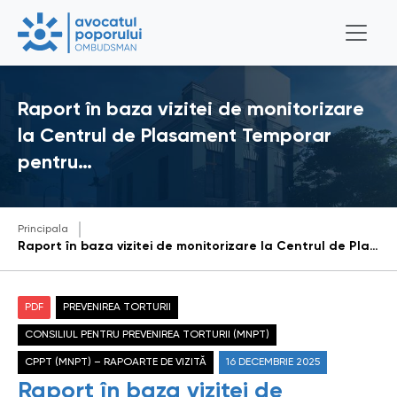
Raport în baza vizitei de monitorizare
la Centrul de Plasament Temporar
pentru…
Principala
Raport în baza vizitei de monitorizare la Centrul de Plasament Temporar pentru Persoane cu Dizabilități, municipiul Hîncești, efectuate la data de 5 decembrie 2025
PDF
PREVENIREA TORTURII
CONSILIUL PENTRU PREVENIREA TORTURII (MNPT)
CPPT (MNPT) – RAPOARTE DE VIZITĂ
16 DECEMBRIE 2025
Raport în baza vizitei de