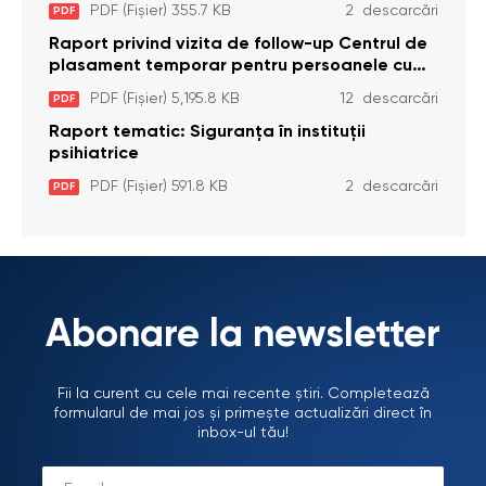
pentru Persoane cu Dizabilități (Adulte) din s.
PDF (Fișier) 355.7 KB
2 descarcări
PDF
Brînzeni, r. Edineț, din data de 25 mai 2026
Raport privind vizita de follow-up Centrul de
plasament temporar pentru persoanele cu
dizabilități (adulte) Bădiceni, Soroca (11 iunie
PDF (Fișier) 5,195.8 KB
12 descarcări
PDF
2026)
Raport tematic: Siguranța în instituții
psihiatrice
PDF (Fișier) 591.8 KB
2 descarcări
PDF
Abonare la newsletter
Fii la curent cu cele mai recente știri. Completează
formularul de mai jos și primește actualizări direct în
inbox-ul tău!