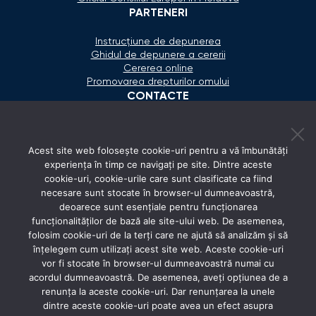
PARTENERI
Instrucțiune de depunerea
Ghidul de depunere a cererii
Cererea online
Promovarea drepturilor omului
CONTACTE
+373 600 02 657
Acest site web folosește cookie-uri pentru a vă îmbunătăți
secretariat@ombudsman.md
experiența în timp ce navigați pe site. Dintre aceste
cookie-uri, cookie-urile care sunt clasificate ca fiind
Strada Calea Ieşilor 11/3, Chişinău
necesare sunt stocate în browser-ul dumneavoastră,
Luni - Vineri: 08:00 - 17:00
deoarece sunt esențiale pentru funcționarea
funcționalităților de bază ale site-ului web. De asemenea,
REȚELE SOCIALE
folosim cookie-uri de la terți care ne ajută să analizăm și să
înțelegem cum utilizați acest site web. Aceste cookie-uri
vor fi stocate în browser-ul dumneavoastră numai cu
acordul dumneavoastră. De asemenea, aveți opțiunea de a
renunța la aceste cookie-uri. Dar renunțarea la unele
dintre aceste cookie-uri poate avea un efect asupra