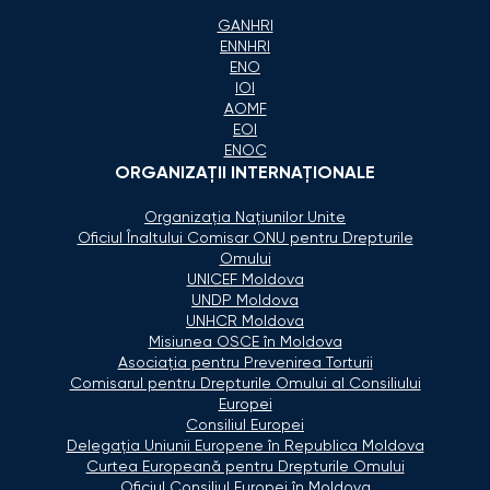
GANHRI
ENNHRI
ENO
IOI
AOMF
EOI
ENOC
ORGANIZAŢII INTERNAŢIONALE
Organizaţia Naţiunilor Unite
Oficiul Înaltului Comisar ONU pentru Drepturile
Omului
UNICEF Moldova
UNDP Moldova
UNHCR Moldova
Misiunea OSCE în Moldova
Asociaţia pentru Prevenirea Torturii
Comisarul pentru Drepturile Omului al Consiliului
Europei
Consiliul Europei
Delegaţia Uniunii Europene în Republica Moldova
Curtea Europeană pentru Drepturile Omului
Oficiul Consiliul Europei în Moldova