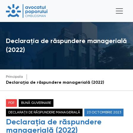
Declarația de răspundere managerială
(2022)
Principala
Declarația de răspundere managerială (2022)
PDF
BUNĂ GUVERNARE
DECLARAȚII DE RĂSPUNDERE MANAGERIALĂ
23 OCTOMBRIE 2023
Declarația de răspundere
managerială (2022)