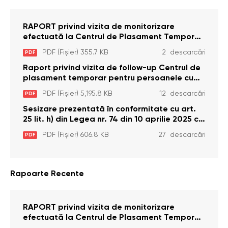
RAPORT privind vizita de monitorizare
efectuată la Centrul de Plasament Temporar
pentru Persoane cu Dizabilități (Adulte) din s.
PDF (Fișier) 355.7 KB
2 descarcări
PDF
Brînzeni, r. Edineț, din data de 25 mai 2026
Raport privind vizita de follow-up Centrul de
plasament temporar pentru persoanele cu
dizabilități (adulte) Bădiceni, Soroca (11 iunie
PDF (Fișier) 5,195.8 KB
12 descarcări
PDF
2026)
Sesizare prezentată în conformitate cu art.
25 lit. h) din Legea nr. 74 din 10 aprilie 2025 cu
privire la Curtea Constituțională şi art. 26 din
PDF (Fișier) 606.8 KB
27 descarcări
PDF
Legea cu privire la Avocatul Poporului
(Ombudsmanul) nr. 52/2014
Rapoarte Recente
RAPORT privind vizita de monitorizare
efectuată la Centrul de Plasament Temporar