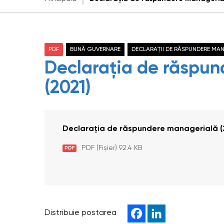
PDF
BUNĂ GUVERNARE
DECLARAȚII DE RĂSPUNDERE MA
Declarația de răspu
(2021)
Declarația de răspundere managerială (
PDF (Fișier) 92.4 KB
PDF
Distribuie postarea