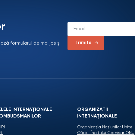
r
Trimite
ează formularul de mai jos și
ELELE INTERNAȚIONALE
ORGANIZAŢII
 OMBUDSMANILOR
INTERNAŢIONALE
RI
Organizaţia Naţiunilor Unite
RI
Oficiul Înaltului Comisar ONU