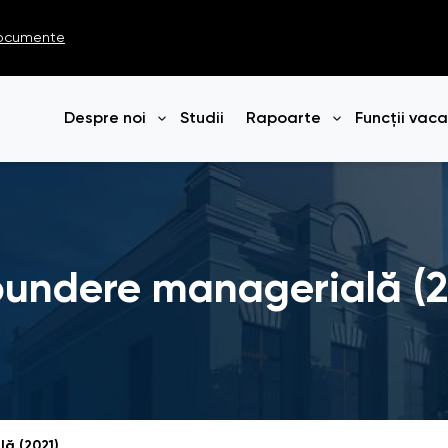
ocumente
Despre noi
Studii
Rapoarte
Funcții vac
Deschide meniul
Deschide me
pundere managerială (2
ă (2021)