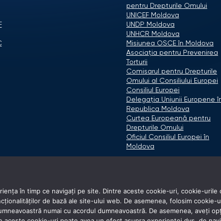
pentru Drepturile Omului
UNICEF Moldova
F
UNDP Moldova
UNHCR Moldova
C
Misiunea OSCE în Moldova
Asociaţia pentru Prevenirea
Torturii
Comisarul pentru Drepturile
Omului al Consiliului Europei
Consiliul Europei
Delegaţia Uniunii Europene î
Republica Moldova
Curtea Europeană pentru
Drepturile Omului
Oficiul Consiliul Europei în
Moldova
ența în timp ce navigați pe site. Dintre aceste cookie-uri, cookie-urile 
onalităților de bază ale site-ului web. De asemenea, folosim cookie-uri d
 dumneavoastră numai cu acordul dumneavoastră. De asemenea, aveți opți
e aceste cookie-uri poate avea un efect asupra experienței dvs. de nav