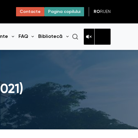
RO
RU
EN
Contacte
Pagina copilului
ante
FAQ
Bibliotecă
niul
Deschide meniul
Deschide meniul
Deschide meniul
021)