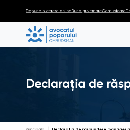
Depune o cerere online
Buna guvernare
Comunicare
D
Declarația de răs
Principala
Declarația de răspundere managerial