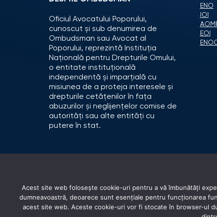
ENO
IOI
Oficiul Avocatului Poporului,
AOM
cunoscut și sub denumirea de
EOI
Ombudsman sau Avocat al
ENO
Poporului, reprezintă Instituția
Națională pentru Drepturile Omului,
o entitate instituțională
independentă și imparțială cu
misiunea de a proteja interesele și
drepturile cetățenilor în fața
abuzurilor și neglijențelor comise de
autorități sau alte entități cu
putere în stat.
Acest site web folosește cookie-uri pentru a vă îmbunătăți experi
dumneavoastră, deoarece sunt esențiale pentru funcționarea funcți
acest site web. Aceste cookie-uri vor fi stocate în browser-ul
dintr