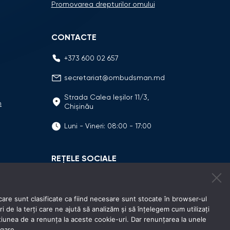
Promovarea drepturilor omului
CONTACTE
+373 600 02 657
secretariat@ombudsman.md
Strada Calea Ieşilor 11/3,
n
Chişinău
Luni - Vineri: 08:00 - 17:00
REȚELE SOCIALE
care sunt clasificate ca fiind necesare sunt stocate în browser-ul
e la terți care ne ajută să analizăm și să înțelegem cum utilizați
unea de a renunța la aceste cookie-uri. Dar renunțarea la unele
igare.