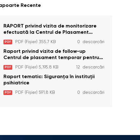
apoarte Recente
RAPORT privind vizita de monitorizare
efectuată la Centrul de Plasament
Temporar pentru Persoane cu
PDF (Fișier) 355.7 KB
0 descarcări
PDF
Dizabilități (Adulte) din s. Brînzeni, r.
Edineț, din data de 25 mai 2026
Raport privind vizita de follow-up
Centrul de plasament temporar pentru
persoanele cu dizabilități (adulte)
PDF (Fișier) 5,195.8 KB
12 descarcări
PDF
Bădiceni, Soroca (11 iunie 2026)
Raport tematic: Siguranța în instituții
psihiatrice
PDF (Fișier) 591.8 KB
0 descarcări
PDF