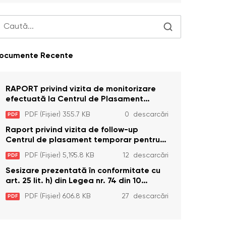
ocumente Recente
RAPORT privind vizita de monitorizare
efectuată la Centrul de Plasament
Temporar pentru Persoane cu
PDF (Fișier) 355.7 KB
0 descarcări
PDF
Dizabilități (Adulte) din s. Brînzeni, r.
Edineț, din data de 25 mai 2026
Raport privind vizita de follow-up
Centrul de plasament temporar pentru
persoanele cu dizabilități (adulte)
PDF (Fișier) 5,195.8 KB
12 descarcări
PDF
Bădiceni, Soroca (11 iunie 2026)
Sesizare prezentată în conformitate cu
art. 25 lit. h) din Legea nr. 74 din 10
aprilie 2025 cu privire la Curtea
PDF (Fișier) 606.8 KB
27 descarcări
PDF
Constituțională şi art. 26 din Legea cu
privire la Avocatul Poporului
(Ombudsmanul) nr. 52/2014