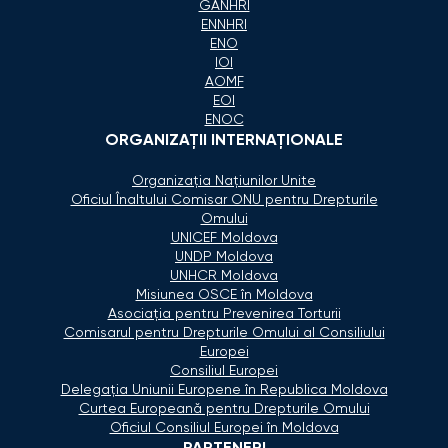
GANHRI
ENNHRI
ENO
IOI
AOMF
EOI
ENOC
ORGANIZAŢII INTERNAŢIONALE
Organizaţia Naţiunilor Unite
Oficiul Înaltului Comisar ONU pentru Drepturile
Omului
UNICEF Moldova
UNDP Moldova
UNHCR Moldova
Misiunea OSCE în Moldova
Asociaţia pentru Prevenirea Torturii
Comisarul pentru Drepturile Omului al Consiliului
Europei
Consiliul Europei
Delegaţia Uniunii Europene în Republica Moldova
Curtea Europeană pentru Drepturile Omului
Oficiul Consiliul Europei în Moldova