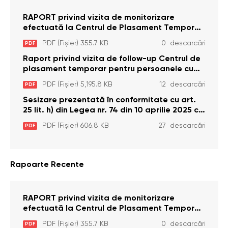
RAPORT privind vizita de monitorizare
efectuată la Centrul de Plasament Temporar
pentru Persoane cu Dizabilități (Adulte) din s.
PDF (Fișier) 355.7 KB
0 descarcări
PDF
Brînzeni, r. Edineț, din data de 25 mai 2026
Raport privind vizita de follow-up Centrul de
plasament temporar pentru persoanele cu
dizabilități (adulte) Bădiceni, Soroca (11 iunie
PDF (Fișier) 5,195.8 KB
12 descarcări
PDF
2026)
Sesizare prezentată în conformitate cu art.
25 lit. h) din Legea nr. 74 din 10 aprilie 2025 cu
privire la Curtea Constituțională şi art. 26 din
PDF (Fișier) 606.8 KB
27 descarcări
PDF
Legea cu privire la Avocatul Poporului
(Ombudsmanul) nr. 52/2014
Rapoarte Recente
RAPORT privind vizita de monitorizare
efectuată la Centrul de Plasament Temporar
pentru Persoane cu Dizabilități (Adulte) din s.
PDF (Fișier) 355.7 KB
0 descarcări
PDF