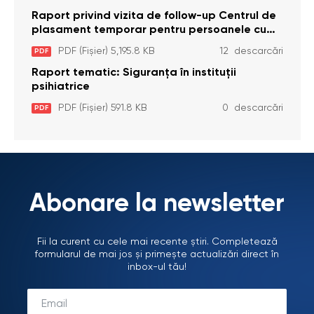
Brînzeni, r. Edineț, din data de 25 mai 2026
Raport privind vizita de follow-up Centrul de
plasament temporar pentru persoanele cu
dizabilități (adulte) Bădiceni, Soroca (11 iunie
PDF (Fișier) 5,195.8 KB
12 descarcări
PDF
2026)
Raport tematic: Siguranța în instituții
psihiatrice
PDF (Fișier) 591.8 KB
0 descarcări
PDF
Abonare la newsletter
Fii la curent cu cele mai recente știri. Completează
formularul de mai jos și primește actualizări direct în
inbox-ul tău!