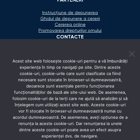
PARTENERI
Instrucțiune de depunerea
Ghidul de depunere a cererii
Cererea online
Promovarea drepturilor omului
CONTACTE
+373 600 02 657
Acest site web folosește cookie-uri pentru a vă îmbunătăți
secretariat@ombudsman.md
experiența în timp ce navigați pe site. Dintre aceste
cookie-uri, cookie-urile care sunt clasificate ca fiind
Strada Calea Ieşilor 11/3, Chişinău
necesare sunt stocate în browser-ul dumneavoastră,
Luni - Vineri: 08:00 - 17:00
deoarece sunt esențiale pentru funcționarea
funcționalităților de bază ale site-ului web. De asemenea,
REȚELE SOCIALE
folosim cookie-uri de la terți care ne ajută să analizăm și să
înțelegem cum utilizați acest site web. Aceste cookie-uri
vor fi stocate în browser-ul dumneavoastră numai cu
acordul dumneavoastră. De asemenea, aveți opțiunea de a
renunța la aceste cookie-uri. Dar renunțarea la unele
dintre aceste cookie-uri poate avea un efect asupra
experienței dvs. de navigare.