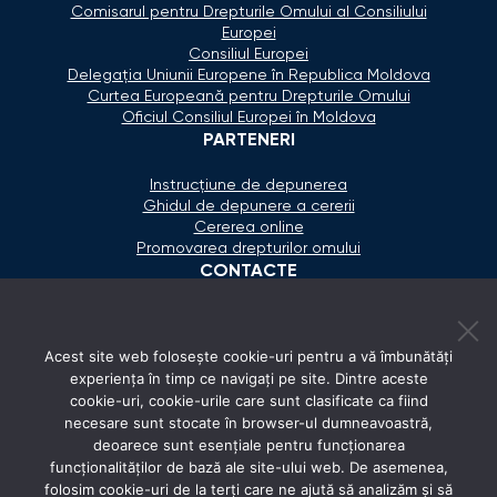
Comisarul pentru Drepturile Omului al Consiliului
Europei
Consiliul Europei
Delegaţia Uniunii Europene în Republica Moldova
Curtea Europeană pentru Drepturile Omului
Oficiul Consiliul Europei în Moldova
PARTENERI
Instrucțiune de depunerea
Ghidul de depunere a cererii
Cererea online
Promovarea drepturilor omului
CONTACTE
+373 600 02 657
Acest site web folosește cookie-uri pentru a vă îmbunătăți
secretariat@ombudsman.md
experiența în timp ce navigați pe site. Dintre aceste
cookie-uri, cookie-urile care sunt clasificate ca fiind
Strada Calea Ieşilor 11/3, Chişinău
necesare sunt stocate în browser-ul dumneavoastră,
Luni - Vineri: 08:00 - 17:00
deoarece sunt esențiale pentru funcționarea
funcționalităților de bază ale site-ului web. De asemenea,
REȚELE SOCIALE
folosim cookie-uri de la terți care ne ajută să analizăm și să