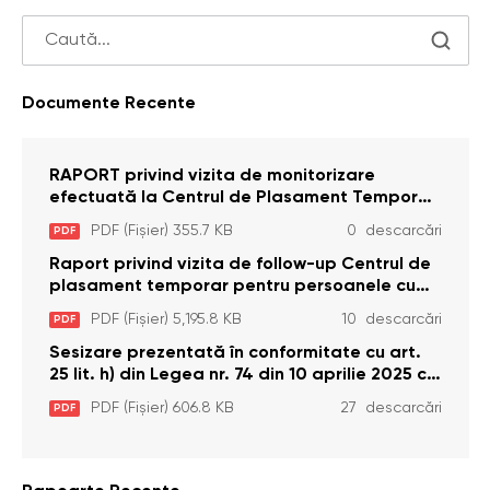
Documente Recente
RAPORT privind vizita de monitorizare
efectuată la Centrul de Plasament Temporar
pentru Persoane cu Dizabilități (Adulte) din s.
PDF (Fișier) 355.7 KB
0 descarcări
PDF
Brînzeni, r. Edineț, din data de 25 mai 2026
Raport privind vizita de follow-up Centrul de
plasament temporar pentru persoanele cu
dizabilități (adulte) Bădiceni, Soroca (11 iunie
PDF (Fișier) 5,195.8 KB
10 descarcări
PDF
2026)
Sesizare prezentată în conformitate cu art.
25 lit. h) din Legea nr. 74 din 10 aprilie 2025 cu
privire la Curtea Constituțională şi art. 26 din
PDF (Fișier) 606.8 KB
27 descarcări
PDF
Legea cu privire la Avocatul Poporului
(Ombudsmanul) nr. 52/2014