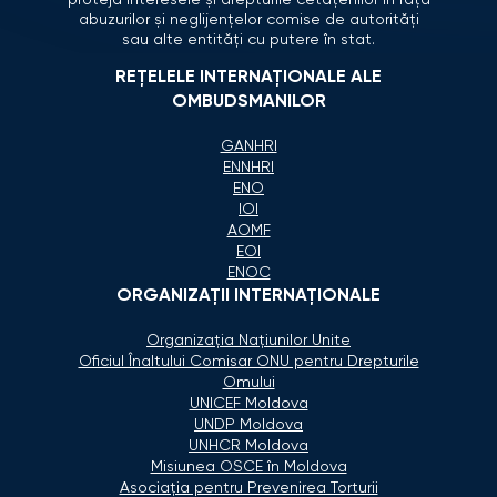
abuzurilor și neglijențelor comise de autorități
sau alte entități cu putere în stat.
REȚELELE INTERNAȚIONALE ALE
OMBUDSMANILOR
GANHRI
ENNHRI
ENO
IOI
AOMF
EOI
ENOC
ORGANIZAŢII INTERNAŢIONALE
Organizaţia Naţiunilor Unite
Oficiul Înaltului Comisar ONU pentru Drepturile
Omului
UNICEF Moldova
UNDP Moldova
UNHCR Moldova
Misiunea OSCE în Moldova
Asociaţia pentru Prevenirea Torturii