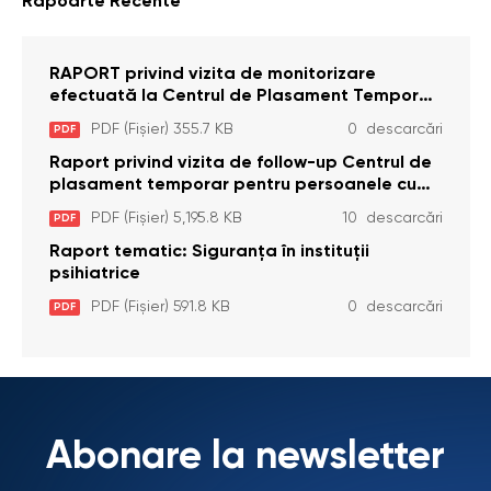
Rapoarte Recente
RAPORT privind vizita de monitorizare
efectuată la Centrul de Plasament Temporar
pentru Persoane cu Dizabilități (Adulte) din s.
PDF (Fișier) 355.7 KB
0 descarcări
PDF
Brînzeni, r. Edineț, din data de 25 mai 2026
Raport privind vizita de follow-up Centrul de
plasament temporar pentru persoanele cu
dizabilități (adulte) Bădiceni, Soroca (11 iunie
PDF (Fișier) 5,195.8 KB
10 descarcări
PDF
2026)
Raport tematic: Siguranța în instituții
psihiatrice
PDF (Fișier) 591.8 KB
0 descarcări
PDF
Abonare la newsletter