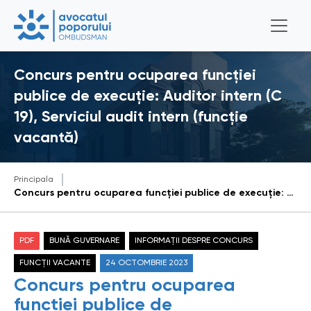
Concurs pentru ocuparea funcției
publice de execuție: Auditor intern (C
19), Serviciul audit intern (funcție
vacantă)
Principala
Concurs pentru ocuparea funcției publice de execuție: Auditor intern (C 19), Serviciul audit intern (funcție vacantă)
PDF
BUNĂ GUVERNARE
INFORMAȚII DESPRE CONCURS
FUNCȚII VACANTE
24 OCTOMBRIE 2023
Concurs pentru ocuparea
funcției publice de