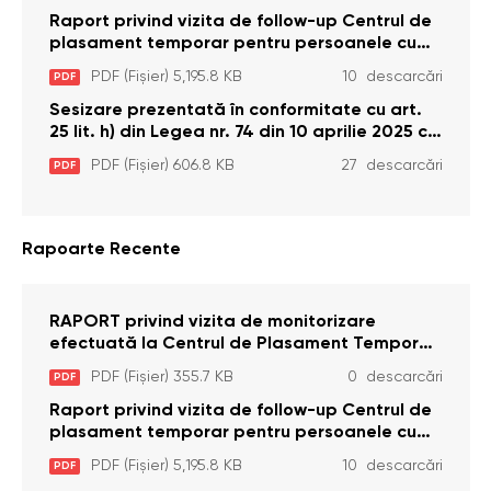
Raport privind vizita de follow-up Centrul de
plasament temporar pentru persoanele cu
dizabilități (adulte) Bădiceni, Soroca (11 iunie
PDF (Fișier) 5,195.8 KB
10 descarcări
PDF
2026)
Sesizare prezentată în conformitate cu art.
25 lit. h) din Legea nr. 74 din 10 aprilie 2025 cu
privire la Curtea Constituțională şi art. 26 din
PDF (Fișier) 606.8 KB
27 descarcări
PDF
Legea cu privire la Avocatul Poporului
(Ombudsmanul) nr. 52/2014
Rapoarte Recente
RAPORT privind vizita de monitorizare
efectuată la Centrul de Plasament Temporar
pentru Persoane cu Dizabilități (Adulte) din s.
PDF (Fișier) 355.7 KB
0 descarcări
PDF
Brînzeni, r. Edineț, din data de 25 mai 2026
Raport privind vizita de follow-up Centrul de
plasament temporar pentru persoanele cu
dizabilități (adulte) Bădiceni, Soroca (11 iunie
PDF (Fișier) 5,195.8 KB
10 descarcări
PDF
2026)