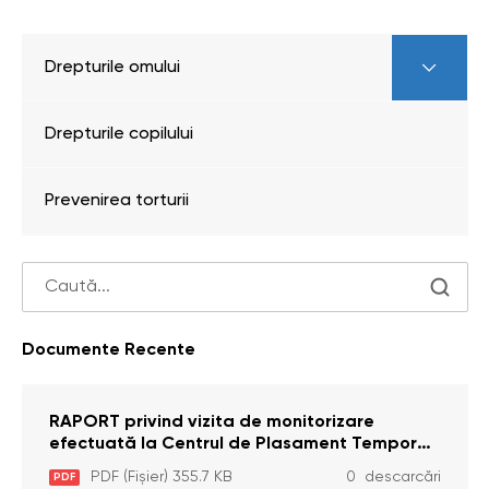
Drepturile omului
Drepturile copilului
Prevenirea torturii
Documente Recente
RAPORT privind vizita de monitorizare
efectuată la Centrul de Plasament Temporar
pentru Persoane cu Dizabilități (Adulte) din s.
PDF (Fișier) 355.7 KB
0 descarcări
PDF
Brînzeni, r. Edineț, din data de 25 mai 2026