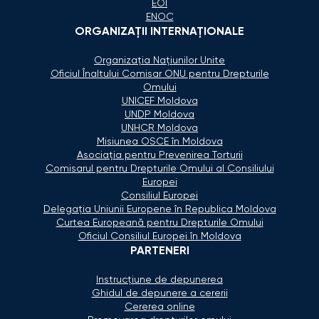
EOI
ENOC
ORGANIZAŢII INTERNAŢIONALE
Organizaţia Naţiunilor Unite
Oficiul Înaltului Comisar ONU pentru Drepturile
Omului
UNICEF Moldova
UNDP Moldova
UNHCR Moldova
Misiunea OSCE în Moldova
Asociaţia pentru Prevenirea Torturii
Comisarul pentru Drepturile Omului al Consiliului
Europei
Consiliul Europei
Delegaţia Uniunii Europene în Republica Moldova
Curtea Europeană pentru Drepturile Omului
Oficiul Consiliul Europei în Moldova
PARTENERI
Instrucțiune de depunerea
Ghidul de depunere a cererii
Cererea online