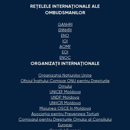
REȚELELE INTERNAȚIONALE ALE
OMBUDSMANILOR
GANHRI
ENNHRI
ENO
IOI
AOMF
EOI
ENOC
ORGANIZAŢII INTERNAŢIONALE
Organizaţia Naţiunilor Unite
Oficiul Înaltului Comisar ONU pentru Drepturile
Omului
UNICEF Moldova
UNDP Moldova
UNHCR Moldova
Misiunea OSCE în Moldova
Asociaţia pentru Prevenirea Torturii
Comisarul pentru Drepturile Omului al Consiliului
Europei