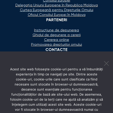
Consiliul Europei
Delegaţia Uniunii Europene în Republica Moldova
Curtea Europeană pentru Drepturile Omului
Oficiul Consiliul Europei în Moldova
PARTENERI
Instrucțiune de depunerea
Ghidul de depunere a cererii
Cererea online
Promovarea drepturilor omului
CONTACTE
+373 600 02 657
Acest site web folosește cookie-uri pentru a vă îmbunătăți
secretariat@ombudsman.md
experiența în timp ce navigați pe site. Dintre aceste
cookie-uri, cookie-urile care sunt clasificate ca fiind
Strada Calea Ieşilor 11/3, Chişinău
necesare sunt stocate în browser-ul dumneavoastră,
Luni - Vineri: 08:00 - 17:00
deoarece sunt esențiale pentru funcționarea
funcționalităților de bază ale site-ului web. De asemenea,
REȚELE SOCIALE
folosim cookie-uri de la terți care ne ajută să analizăm și să
înțelegem cum utilizați acest site web. Aceste cookie-uri
vor fi stocate în browser-ul dumneavoastră numai cu