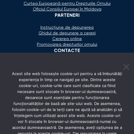
Curtea Europeană pentru Drepturile Omului
Oficiul Consiliul Europei în Moldova
PARTENERI
Instrucțiune de depunerea
Ghidul de depunere a cererii
Cererea online
Promovarea drepturilor omului
CONTACTE
+373 600 02 657
Acest site web folosește cookie-uri pentru a vă îmbunătăți
secretariat@ombudsman.md
experiența în timp ce navigați pe site. Dintre aceste
cookie-uri, cookie-urile care sunt clasificate ca fiind
Strada Calea Ieşilor 11/3, Chişinău
necesare sunt stocate în browser-ul dumneavoastră,
Luni - Vineri: 08:00 - 17:00
deoarece sunt esențiale pentru funcționarea
funcționalităților de bază ale site-ului web. De asemenea,
REȚELE SOCIALE
folosim cookie-uri de la terți care ne ajută să analizăm și să
înțelegem cum utilizați acest site web. Aceste cookie-uri
vor fi stocate în browser-ul dumneavoastră numai cu
acordul dumneavoastră. De asemenea, aveți opțiunea de a
renunța la aceste cookie-uri. Dar renunțarea la unele