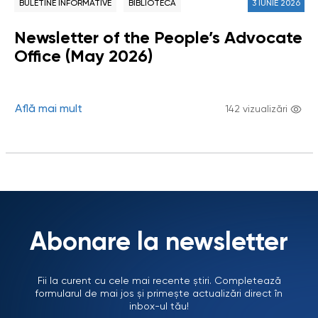
BULETINE INFORMATIVE
BIBLIOTECĂ
3 IUNIE 2026
Newsletter of the People’s Advocate
Office (May 2026)
Află mai mult
142 vizualizări
Abonare la newsletter
Fii la curent cu cele mai recente știri. Completează
formularul de mai jos și primește actualizări direct în
inbox-ul tău!