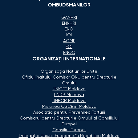
OMBUDSMANILOR
GANHRI
ENNHRI
ENO
IOI
AOMF
EOI
ENOC
ORGANIZAŢII INTERNAŢIONALE
Organizaţia Naţiunilor Unite
Oficiul Înaltului Comisar ONU pentru Drepturile
Omului
UNICEF Moldova
UNDP Moldova
UNHCR Moldova
Misiunea OSCE în Moldova
Asociaţia pentru Prevenirea Torturii
Comisarul pentru Drepturile Omului al Consiliului
Europei
Consiliul Europei
Delegaţia Uniunii Europene în Republica Moldova