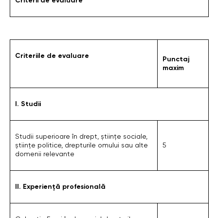
Criterii de evaluare
Criteriile de evaluare
Punctaj
maxim
I. Studii
Studii superioare în drept, științe sociale,
științe politice, drepturile omului sau alte
5
domenii relevante
II. Experiență profesională