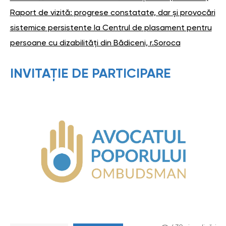
Raport de vizită: progrese constatate, dar și provocări
sistemice persistente la Centrul de plasament pentru
persoane cu dizabilități din Bădiceni, r.Soroca
INVITAȚIE DE PARTICIPARE