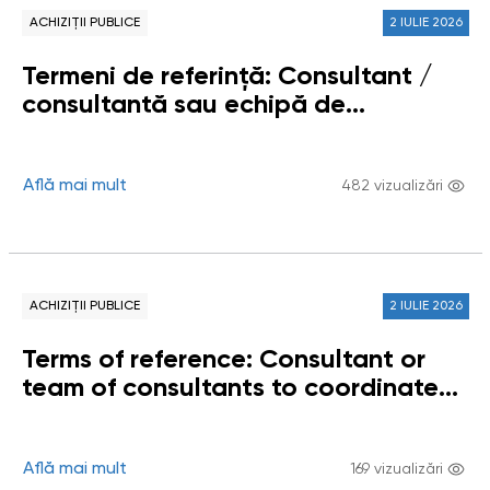
Moldova”
ACHIZIȚII PUBLICE
2 IULIE 2026
Termeni de referință: Consultant /
consultantă sau echipă de
consultanți / consultante pentru
coordonarea instituirii și funcționării
Grupului de lucru privind impactul
Află mai mult
482 vizualizări
digitalizării asupra drepturilor
omului
ACHIZIȚII PUBLICE
2 IULIE 2026
Terms of reference: Consultant or
team of consultants to coordinate
the establishment and operation of
the Working Group on the Impact of
Digitalization on Human Rights
Află mai mult
169 vizualizări