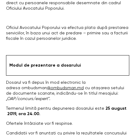
direct cu persoanele responsabile desemnate din cadrul
Oficiului Avocatului Poporului.
Oficiul Avocatului Poporului va efectua plata după prestarea
serviciilor, în baza unui act de predare – primire sau a facturii
fiscale în cazul persoanelor juridice.
Modul de prezentare a dosarului
Dosarul va fi depus în mod electronic la
adresa ombudsman
@ombudsman.md
cu atașarea setului
de documente scanate, indicându-se în titlul mesajului:
„OAP/concurs/expert”.
Termenul limită pentru depunerea dosarului este
25 august
2019, ora 24.00.
Ofertele întârziate vor fi respinse.
Candidații vor fi anunțați cu privire la rezultatele concursului