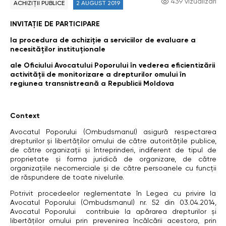
439 vizualizări
ACHIZIȚII PUBLICE
2 AUGUST 2019
INVITAȚIE DE PARTICIPARE
la procedura de achiziție a serviciilor de evaluare a
necesităților instituționale
ale Oficiului Avocatului Poporului în vederea eficientizării
activității de monitorizare a drepturilor omului în
regiunea transnistreană a Republicii Moldova
Context
Avocatul Poporului (Ombudsmanul) asigură respectarea
drepturilor și libertăților omului de către autoritățile publice,
de către organizații și întreprinderi, indiferent de tipul de
proprietate și forma juridică de organizare, de către
organizațiile necomerciale și de către persoanele cu funcții
de răspundere de toate nivelurile.
Potrivit procedeelor reglementate în Legea cu privire la
Avocatul Poporului (Ombudsmanul) nr. 52 din 03.04.2014,
Avocatul Poporului contribuie la apărarea drepturilor şi
libertăților omului prin prevenirea încălcării acestora, prin