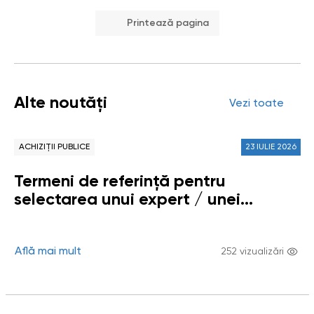
Printează pagina
Alte noutăți
Vezi toate
ACHIZIȚII PUBLICE
23 IULIE 2026
Termeni de referință pentru
selectarea unui expert / unei
experte sau unui grup de experți /
experte (echipă de persoane fizice)
pentru elaborarea Raportului
Află mai mult
252 vizualizări
tematic / Studiului „Respectarea
dreptului copiilor la un mediu curat,
sănătos și durabil în Republica