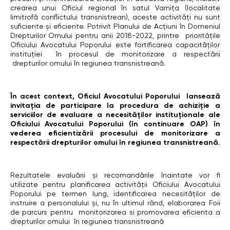
crearea unui Oficiul regional în satul Varnița (localitate
limitrofă conflictului transnistrean), aceste activități nu sunt
suficiente și eficiente. Potrivit Planului de Acțiuni în Domeniul
Drepturilor Omului pentru anii 2018-2022, printre prioritățile
Oficiului Avocatului Poporului este fortificarea capacităților
instituției în procesul de monitorizare a respectării
drepturilor omului în regiunea transnistreană.
În acest context,
Oficiul Avocatului Poporului lansează
invitația de participare la procedura de achiziție a
serviciilor de evaluare a
necesităților instituționale ale
Oficiului Avocatului Poporului (în continuare OAP) în
vederea eficientizării procesului de monitorizare a
respectării drepturilor omului în regiunea transnistreană.
Rezultatele evaluării și recomandările înaintate vor fi
utilizate pentru planificarea activității Oficiului Avocatului
Poporului pe termen lung, identificarea necesităților de
instruire a personalului și, nu în ultimul rând, elaborarea Foii
de parcurs pentru monitorizarea si promovarea eficienta a
drepturilor omului în regiunea transnistreană