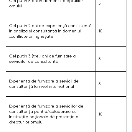
Cel puțin 5 ani în domeniul drepturilor
5
omului
Cel puțin 2 ani de experiență consistentă
în analiza și consultanță în domeniul
10
,,conflictelor înghețate
Cel puțin 3 (trei) ani de furnizare a
5
serviciilor de consultanță
Experiența de furnizare a servicii de
5
consultanță la nivel internațional
Experiență de furnizare a serviciilor de
consultanța pentru/colaborare cu
10
Instituțiile naționale de protecție a
drepturilor omului