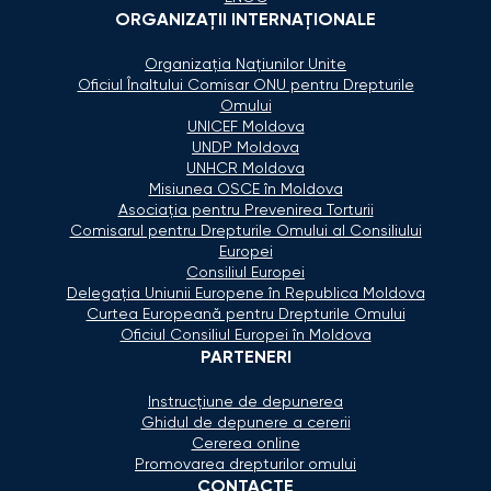
ORGANIZAŢII INTERNAŢIONALE
Organizaţia Naţiunilor Unite
Oficiul Înaltului Comisar ONU pentru Drepturile
Omului
UNICEF Moldova
UNDP Moldova
UNHCR Moldova
Misiunea OSCE în Moldova
Asociaţia pentru Prevenirea Torturii
Comisarul pentru Drepturile Omului al Consiliului
Europei
Consiliul Europei
Delegaţia Uniunii Europene în Republica Moldova
Curtea Europeană pentru Drepturile Omului
Oficiul Consiliul Europei în Moldova
PARTENERI
Instrucțiune de depunerea
Ghidul de depunere a cererii
Cererea online
Promovarea drepturilor omului
CONTACTE