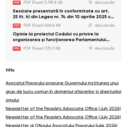
PDF (Fișier) 5,195.8 KB
10 descarcări
PDF
2026)
Sesizare prezentată în conformitate cu art.
25 lit. h) din Legea nr. 74 din 10 aprilie 2025 cu
privire la Curtea Constituțională şi art. 26 din
PDF (Fișier) 606.8 KB
27 descarcări
PDF
Legea cu privire la Avocatul Poporului
(Ombudsmanul) nr. 52/2014
Opinie la proiectul Codului cu privire la
organizarea și funcționarea Parlamentului
(inițiativa legislativă nr. 110 din 06.04.2026)
PDF (Fișier) 575.0 KB
19 descarcări
PDF
titlu
Avocatul Poporului propune Guvernului instituirea unui
grup de lucru comun în domeniul afacerilor și drepturilor
omului
Newsletter of the People’s Advocate Office (July 2026)
Newsletter of the People’s Advocate Office (July 2026)
Newsletter al Oficiului Avocatului Poporului (iulie 2026)