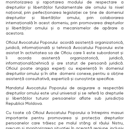
monitorizarea şi raportarea modului de respectare a
drepturilor și libertăților fundamentale ale omului la nivel
național, prin perfecționarea legislației ce ține de domeniul
drepturilor şi libertăților omului, prin colaborarea
internațională în acest domeniu, prin promovarea drepturilor
şi libertăților omului și a mecanismelor de apărare a
acestora.
Oficiul Avocatului Poporului acordă asistență organizatorică,
juridică, informațională și tehnică Avocatului Poporului este
asistat în activitatea sa de Oficiu care îi este subordonat și
îi acorda asistență organizatorică, juridică,
informațională,tehnică și are statut de persoană juridică.
Oficiul poate angaja experți cu experiență în domeniul
drepturilor omului și în alte domenii conexe, pentru a obține
asistență consultativă, expertiză și cunoștințe specifice.
Mandatul Avocatului Poporului de asigurare a respectării
drepturilor omului este unul universal și se referă la drepturile
și libertăților tuturor persoanelor aflate sub jurisdicția
Republicii Moldova.
Cu toate că Oficiul Avocatului Poporului a întreprins masuri
importante pentru promovarea și protecția drepturilor
persoanelor care trăiesc pe malul stâng al râului Nistru,
precum și monitorizarea situației în această regiune, inclusiv