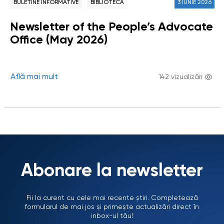
BULETINE INFORMATIVE
BIBLIOTECĂ
3 IUNIE 2026
Newsletter of the People’s Advocate
Office (May 2026)
Află mai mult
142 vizualizări
Abonare la newsletter
Fii la curent cu cele mai recente știri. Completează
formularul de mai jos și primește actualizări direct în
inbox-ul tău!