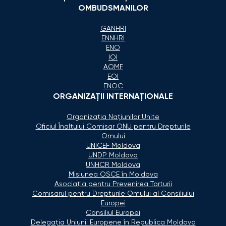
OMBUDSMANILOR
GANHRI
ENNHRI
ENO
IOI
AOMF
EOI
ENOC
ORGANIZAŢII INTERNAŢIONALE
Organizaţia Naţiunilor Unite
Oficiul Înaltului Comisar ONU pentru Drepturile
Omului
UNICEF Moldova
UNDP Moldova
UNHCR Moldova
Misiunea OSCE în Moldova
Asociaţia pentru Prevenirea Torturii
Comisarul pentru Drepturile Omului al Consiliului
Europei
Consiliul Europei
Delegaţia Uniunii Europene în Republica Moldova