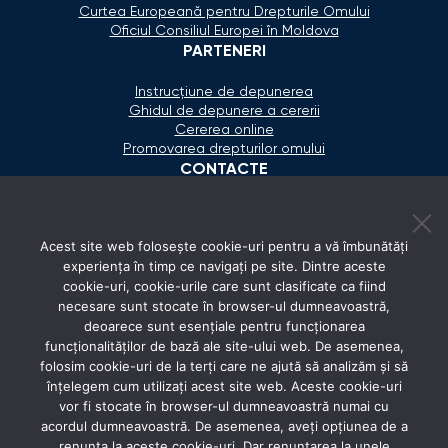
Curtea Europeană pentru Drepturile Omului
Oficiul Consiliul Europei în Moldova
PARTENERI
Instrucțiune de depunerea
Ghidul de depunere a cererii
Cererea online
Promovarea drepturilor omului
CONTACTE
+373 600 02 657
Acest site web folosește cookie-uri pentru a vă îmbunătăți
secretariat@ombudsman.md
experiența în timp ce navigați pe site. Dintre aceste
cookie-uri, cookie-urile care sunt clasificate ca fiind
Strada Calea Ieşilor 11/3, Chişinău
necesare sunt stocate în browser-ul dumneavoastră,
Luni - Vineri: 08:00 - 17:00
deoarece sunt esențiale pentru funcționarea
funcționalităților de bază ale site-ului web. De asemenea,
REȚELE SOCIALE
folosim cookie-uri de la terți care ne ajută să analizăm și să
înțelegem cum utilizați acest site web. Aceste cookie-uri
vor fi stocate în browser-ul dumneavoastră numai cu
acordul dumneavoastră. De asemenea, aveți opțiunea de a
renunța la aceste cookie-uri. Dar renunțarea la unele