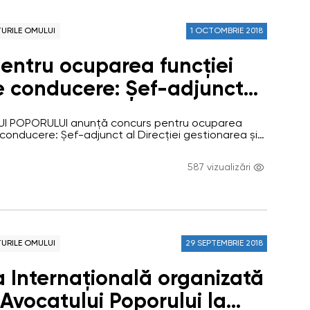
URILE OMULUI
1 OCTOMBRIE 2018
entru ocuparea funcției
e conducere: Șef-adjunct
ei gestionarea și
I POPORULUI anunță concurs pentru ocuparea
ea cererilor (funcția
 conducere: Șef-adjunct al Direcției gestionarea și
lor (funcția vacantă) Oficiul Avocatului Poporului
atea publică autonomă care are misiunea de a
587 vizualizări
libertățile omului prin prevenirea încălcării acestora,
şi raportarea modului de respectare a drepturilor şi
entale ale…
URILE OMULUI
29 SEPTEMBRIE 2018
a Internațională organizată
 Avocatului Poporului la