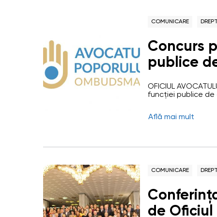
COMUNICARE
DREPT
Concurs p
publice d
al Direcți
OFICIUL AVOCATULU
investigar
funcției publice de
investigarea cereri
vacantă)
(OAP) este autorit
Află mai mult
apăra drepturile şi 
prin monitorizarea 
libertăților fundam
COMUNICARE
DREPT
Conferinț
de Oficiul