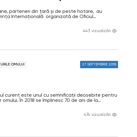
ția și rolul instituțiilor
ne, parteneri din țară și de peste hotare, au
de protecție a drepturilor
rința Internațională organizată de Oficiul
 la tema „Evoluția și rolul instituțiilor naționale de
 societatea modernă”
rilor omului în societatea modernă”. Evenimentul a
443 vizualizări
mbrie 2018 la Palatul Republicii, cu prilejul
 Instituției Naționale…
URILE OMULUI
27 SEPTEMBRIE 2018
Anul curent este unul cu semnificații deosebite pentru
 omului. În 2018 se împlinesc 70 de ani de la
ei Universale a Drepturilor Omului, 25 de ani de la
or de la Paris, prin care au fost instituite standarde
474 vizualizări
ru funcționarea instituțiilor naționale de protecție a
Anul…