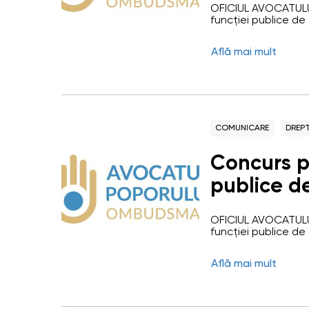
OFICIUL AVOCATULU
gestionare
funcției publice de 
gestionarea și inve
(funcția 
Avocatului Poporul
Află mai mult
are misiunea de a ap
încălcării acestora
respectare a dreptur
COMUNICARE
DREPT
Concurs p
publice d
principal 
OFICIUL AVOCATULU
gestionare
funcției publice de 
gestionarea și inve
(funcția 
Avocatului Poporul
Află mai mult
are misiunea de a ap
încălcării acestora
respectare a dreptur