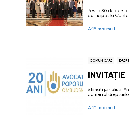
tema „Evolu
Peste 80 de persoa
naționale 
participat la Confe
Avocatului Poporului
omului în
protecție a dreptu
Află mai mult
avut loc pe 27 septe
aniversării a 20-a a
COMUNICARE
DREPT
INVITAȚIE
Stimați jurnaliști, 
domeniul drepturilor
adoptarea Declarați
adoptarea Principiil
Află mai mult
internaționale pent
drepturilor omului. 