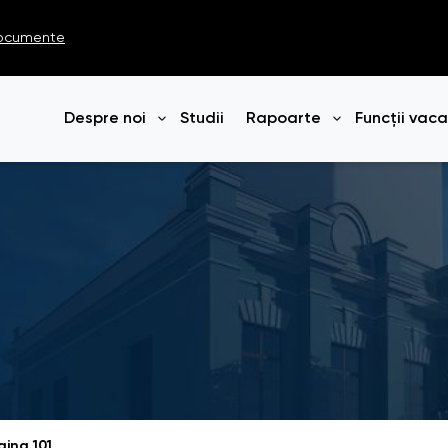
ocumente
Despre noi
Studii
Rapoarte
Funcții vac
Deschide meniul
Deschide me
gina 101