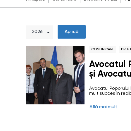
Aplică
COMUNICARE
DREPT
Avocatul P
și Avocatu
drepturile
Avocatul Poporului l
s-au întîln
mult succes în rea
colaborarea existen
Consiliulu
Poporului, exprimîn
Află mai mult
relații. William Ma
Moldova, 
noastră și-a stabil