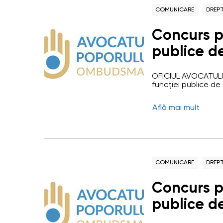
COMUNICARE
DREPT
Concurs p
publice d
superior î
OFICIUL AVOCATULU
gestionare
funcției publice de
gestionarea și inve
(funcția 
Avocatului Poporul
Află mai mult
are misiunea de a ap
încălcării acestora
respectare a dreptur
COMUNICARE
DREPT
Concurs p
publice de
principal 