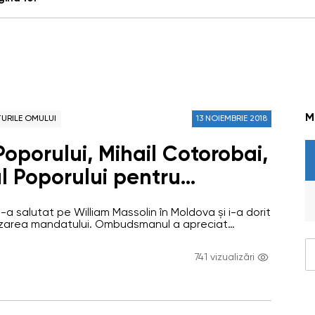
M
URILE OMULUI
13 NOIEMBRIE 2018
oporului, Mihail Cotorobai,
l Poporului pentru
 copilului, Maia Bănărescu,
-a salutat pe William Massolin în Moldova și i-a dorit
it cu noul șef al Oficiului
lizarea mandatului. Ombudsmanul a apreciat
tă a Consiliului Europei cu Oficiul Avocatului
i Europei în Republica
di-și speranța în dezvoltarea pe viitor a acestor
741 vizualizări
ssolin a menționat că la început de activitate în țara
William Massolin.
it în agenda sa…