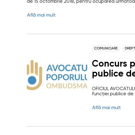
de 15 octombrie 2018, pentru ocuparea următoar
superior, Direcția promovarea drepturilor omului 
financiar-administrativă. Detalii privind condiții
Află mai mult
guvernamental al funcțiilor publice: www.cariere
COMUNICARE
DREPT
Concurs p
publice d
principal 
OFICIUL AVOCATULU
gestionare
funcției publice de 
gestionarea și inv
(funcția 
Oficiul Avocatului
Află mai mult
care are misiunea de
prevenirea încălcăr
de respectare a dre