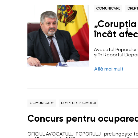
COMUNICARE
DREPT
„Corupția 
încât afe
a declarat
Avocatul Poporului 
Cotorobai,
și în Raportul Depa
respectarea dreptur
pentru po
cea mai gravă probl
Află mai mult
Moldova este corupț
COMUNICARE
DREPTURILE OMULUI
Concurs pentru ocuparea 
OFICIUL AVOCATULUI POPORULUI prelungește te