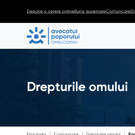
Depune o cerere online
Buna guvernare
Comunicare
D
Drepturile omului
Principala
Comunicare
Drepturile omului
Pa