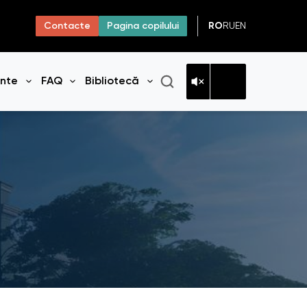
RO
RU
EN
Contacte
Pagina copilului
ante
FAQ
Bibliotecă
niul
Deschide meniul
Deschide meniul
Deschide meniul