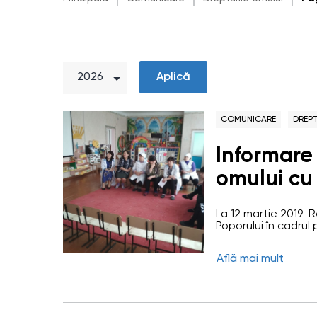
Aplică
COMUNICARE
DREPT
Informare 
omului cu
Beșghioz 
La 12 martie 2019 
Poporului în cadrul 
cu pedagogii din gră
Lunga. Scopul activi
Află mai mult
activitatea și atrib
pentru drepturile c