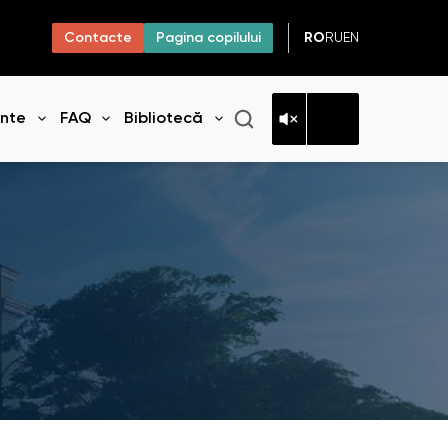
RO
RU
EN
Contacte
Pagina copilului
ante
FAQ
Bibliotecă
niul
Deschide meniul
Deschide meniul
Deschide meniul