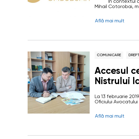
În contextul alege
menţinere
Mihail Cotorobai, m
parlamentar corect 
veritabile
universal, egal, di
Află mai mult
cinci principii ale 
drept.
democraţiei, su
COMUNICARE
DREPT
Accesul c
Nistrului la servic
protecție 
La 13 februarie 201
Reprezent
Oficiului Avocatului
Asistență Socială ș
participării direcți
Află mai mult
cauzelor civile, cân
localitățile administ
municipiul Bender. 