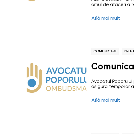
această in
omul de afaceri a f
medic stomatolog. D
Pîntea, a informat-
Află mai mult
Maia Bănărescu, ca
COMUNICARE
DREPT
Comunica
Avocatul Poporului 
asigură temporar at
angajați ai Oficiulu
pentru a media conf
Află mai mult
administrația i
angajații Oficiului 