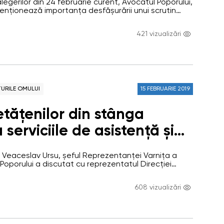
rilor din 24 februarie curent, Avocatul Poporului,
a unei democraţii
enționează importanța desfășurării unui scrutin
și transparent, prin asigurarea dreptului de vot
, guvernată de statul de
rect, secret şi liber exprimat. Respectarea acestor
421 vizualizări
patrimoniului electoral european este esenţială
sține Ombudsmanul. …
URILE OMULUI
15 FEBRUARIE 2019
etățenilor din stânga
iile de asistență și
socială discutat la
9 Veaceslav Ursu, șeful Reprezentanței Varnița a
anța Varnița a OAP
 Poporului a discutat cu reprezentatul Direcției
i Protecția Familiei Anenii-Noi despre posibilitatea
ei ca autoritate tutelară teritorială în examinarea
608 vizualizări
d părțile participante la dosar sunt domiciliate în
rativ-teritoriale din stânga Nistrului (Transnistria) și
Subiectul dat…