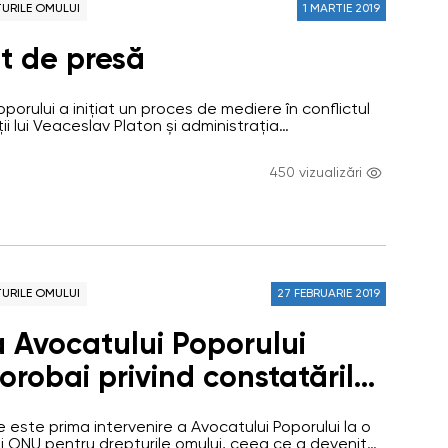
URILE OMULUI
1 MARTIE 2019
t de presă
oporului a inițiat un proces de mediere în conflictul
ii lui Veaceslav Platon și administrația
13 Un grup de angajați ai Oficiului Avocatului Poporului
nitenciarul nr. 13 pentru o întîlnire comună cu
450 vizualizări
uției date și cu apărătorii lui Veaceslav Platon,
otivele…
URILE OMULUI
27 FEBRUARIE 2019
a Avocatului Poporului
orobai privind constatările
ui special ONU cu privire la
 este prima intervenire a Avocatului Poporului la o
părătorilor drepturilor
ui ONU pentru drepturile omului, ceea ce a devenit