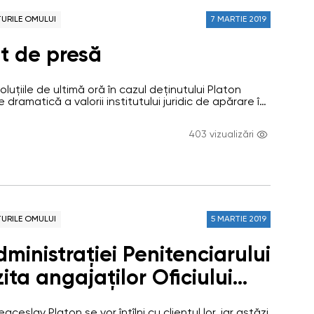
URILE OMULUI
7 MARTIE 2019
t de presă
luțiile de ultimă oră în cazul deținutului Platon
 dramatică a valorii institutului juridic de apărare în
ficiul Avocatului Poporului cere Administrației
ciarelor repunerea neîntârziată în drepturi a
403 vizualizări
av Platon, prin asigurarea accesului imediat al
e afaceri, accesului la informații și la asistență…
URILE OMULUI
5 MARTIE 2019
ministrației Penitenciarului
izita angajaților Oficiului
 Poporului din 1 martie la
aceslav Platon se vor întîlni cu clientul lor, iar astăzi