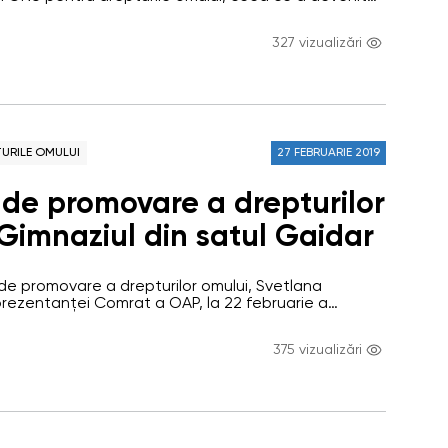
ditarea din anul trecut a Instituției Naționale pentru
 marginea vizitei efectuate
or Omului cu statutul A. Conștientizând importanța
327 vizualizări
 Ombudsmanului privitor la evoluțiile din domeniul
ica Moldova pe 25-29 iunie
de la tribuna ONU, nu am…
URILE OMULUI
27 FEBRUARIE 2019
 de promovare a drepturilor
 Gimnaziul din satul Gaidar
ii de promovare a drepturilor omului, Svetlana
prezentanței Comrat a OAP, la 22 februarie a
ate de informare pentru cadrele didactice din
Gaidar, raionul Ceadîr-Lunga. Participanții la
375 vizualizări
0 de pedagogi din gimnaziu. În prezentarea sa,
 povestit despre misiunea și atribuțiile…