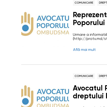
COMUNICARE
DREPT
Reprezenta
Poporului 
Penitencia
Urmare a informatii
Veaceslav
(http://protv.md/s
injunghiat-in-peni
reprezentantii Ofic
Află mai mult
inopinată la Peniten
12. În cadrul vizite
Penitenciarului și 
avut loc nemijlocit î
COMUNICARE
DREPT
Avocatul 
dreptului l
crucială p