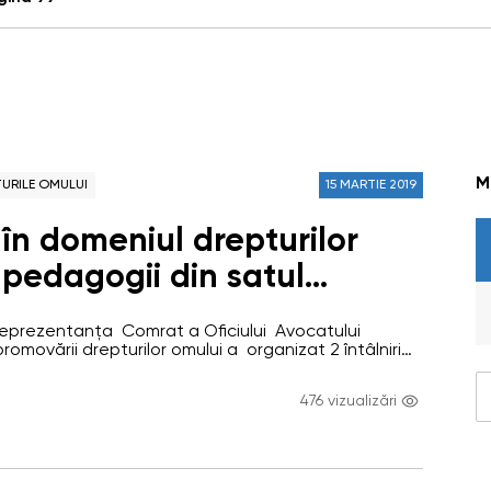
M
URILE OMULUI
15 MARTIE 2019
în domeniul drepturilor
 pedagogii din satul
raionul Ceadîr-Lunga
Reprezentanța Comrat a Oficiului Avocatului
promovării drepturilor omului a organizat 2 întâlniri
dinița și liceul din satul Beșghioz raionul Ceadîr-
tăților a fost familiarizarea cadrelor didactice cu
476 vizualizări
uțiile Avocatului Poporului și ale Avocatului Poporului
opilului. De asemenea, profesorii au avut multe…