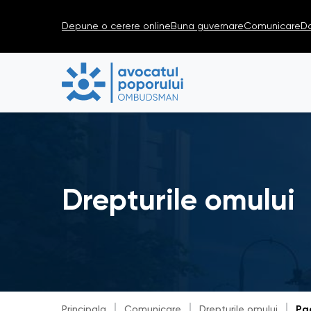
Depune o cerere online
Buna guvernare
Comunicare
D
Drepturile omului
Principala
Comunicare
Drepturile omului
Pa