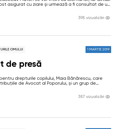
stituție
ost asigurat cu ziare și urmează a fi consultat de un
espre aceasta directorul Penitenciarului nr. 13, Igor
o pe Avocatul Poporului pentru drepturile copilului,
398 vizualizări
re asigură temporar atribuțiile de Avocat al…
URILE OMULUI
1 MARTIE 2019
t de presă
pentru drepturile copilului, Maia Bănărescu, care
ribuțiile de Avocat al Poporului, și un grup de
i Avocatului Poporului au vizitat Penitenciarul nr. 13
lictul apărut între avocații lui Veaceslav Platon și
387 vizualizări
nstituției penitenciare. Ombudsmanul și
Avocatului Poporului au dorit să inițieze un…