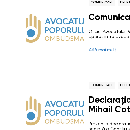
COMUNICARE
DREPT
Comunica
Oficiul Avocatului P
apărut între avocaț
Penitenciarului nr. 
se vor deplasa la Pe
Află mai mult
administrația instit
pentru a discuta m
COMUNICARE
DREPT
Declarați
Mihail Cot
Raportorul
Prezenta declarație
situația a
ședință a Consiliul