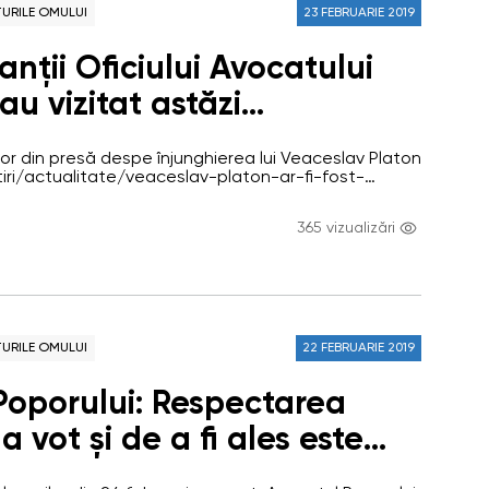
URILE OMULUI
23 FEBRUARIE 2019
nții Oficiului Avocatului
au vizitat astăzi
rul-13 în care este deținut
lor din presă despe înjunghierea lui Veaceslav Platon
 Platon
tiri/actualitate/veaceslav-platon-ar-fi-fost-
tenciar-spune-avocatul---2490131.html),
iului Avocatului Poporului au efevctuat o vizită
365 vizualizări
ciarul-13 din Chișinău, pe 23 februarie, între orele 11-
i reprezentanții OAP au discutat cu șeful
cu Veaceslav Platon. Discuția cu Veaceslav Platon a
n celula în…
URILE OMULUI
22 FEBRUARIE 2019
Poporului: Respectarea
a vot și de a fi ales este
entru instaurarea şi