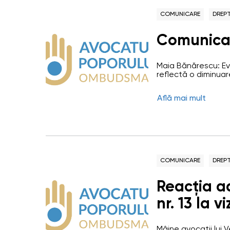
COMUNICARE
DREPT
Comunica
Maia Bănărescu: Evo
reflectă o diminuare
Republica Moldova O
Naționale a Peniten
Află mai mult
deținutului Veacesl
avocaților la omul d
COMUNICARE
DREPT
Reacția ad
nr. 13 la v
Avocatului
Mâine avocații lui Ve