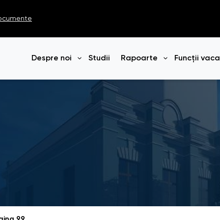
ocumente
Despre noi
Studii
Rapoarte
Funcții vac
Deschide meniul
Deschide me
gina 99