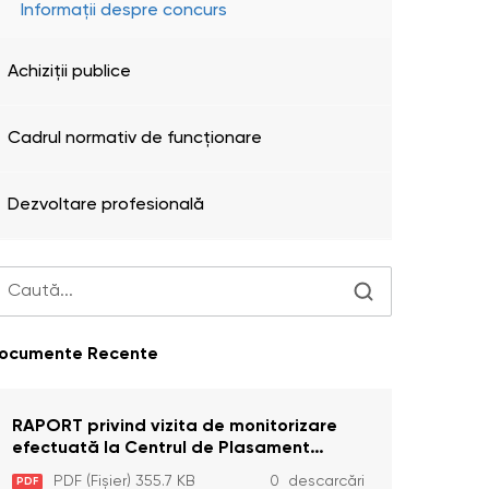
Informații despre concurs
Achiziţii publice
Cadrul normativ de funcționare
Dezvoltare profesională
ocumente Recente
RAPORT privind vizita de monitorizare
efectuată la Centrul de Plasament
Temporar pentru Persoane cu
PDF (Fișier) 355.7 KB
0 descarcări
PDF