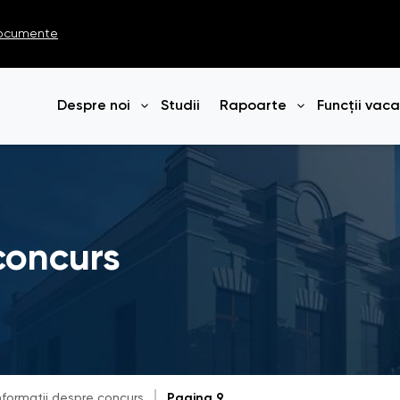
ocumente
Despre noi
Studii
Rapoarte
Funcții vac
Deschide meniul
Deschide me
concurs
nformații despre concurs
Pagina 9