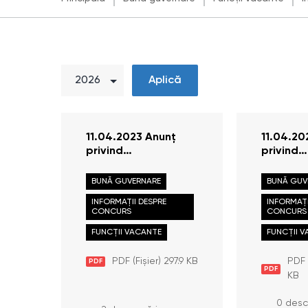
Aplică
11.04.2023 Anunț
11.04.20
privind
privind
desfășurarea probei
desfășu
scrise în cadrul
scrise în
BUNĂ GUVERNARE
BUNĂ GUV
concursului pentru
concursu
INFORMAȚII DESPRE
INFORMAȚI
ocuparea funcției
ocuparea
CONCURS
CONCURS
publice de
publice 
consultant superior,
FUNCȚII VACANTE
consulta
FUNCȚII 
Direcția politici
Direcția
publice și legislație
gestiona
PDF (Fișier) 297.9 KB
PDF 
PDF
PDF
investig
KB
cererilor
0 desc