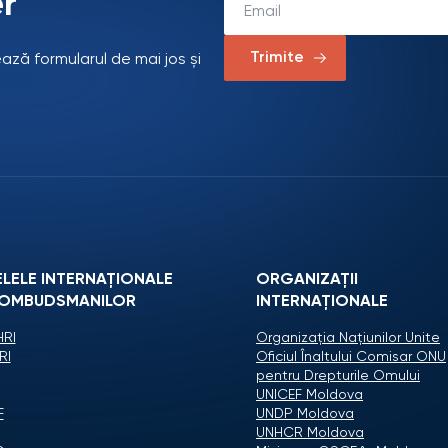
r
Trimite
ează formularul de mai jos și
ELELE INTERNAȚIONALE
ORGANIZAŢII
 OMBUDSMANILOR
INTERNAŢIONALE
RI
Organizaţia Naţiunilor Unite
RI
Oficiul Înaltului Comisar ONU
pentru Drepturile Omului
UNICEF Moldova
F
UNDP Moldova
UNHCR Moldova