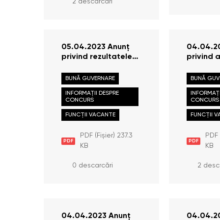
2 descarcări
05.04.2023 Anunț
04.04.2
privind rezultatele
privind 
probei scrise în
concursu
cadrul concursului
ocuparea
BUNĂ GUVERNARE
BUNĂ GUV
pentru ocuparea
publice 
INFORMAȚII DESPRE
INFORMAȚI
funcției publice de
principal
CONCURS
CONCURS
execuție de
resurse
consultant principal,
FUNCȚII VACANTE
FUNCȚII 
Reprezentanța Bălți
PDF (Fișier) 237.3
PDF (
PDF
PDF
KB
KB
0 descarcări
2 desc
04.04.2023 Anunț
04.04.2