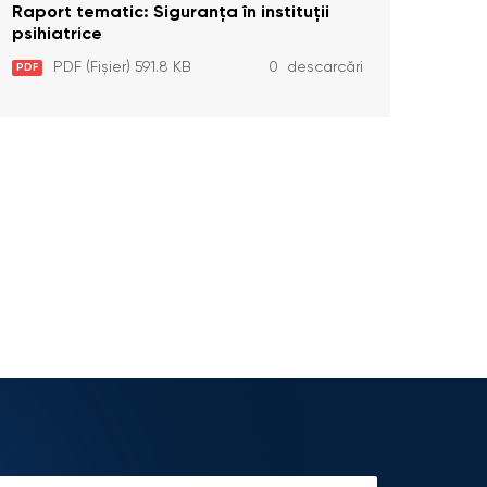
Raport tematic: Siguranța în instituții
psihiatrice
PDF (Fișier) 591.8 KB
0 descarcări
PDF