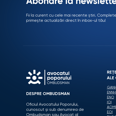
Abonare la newslette
Fii la curent cu cele mai recente știri. Complet
primește actualizări direct în inbox-ul tău!
REȚ
ALE
GANH
ENNH
DESPRE OMBUDSMAN
ENO
IOI
Oficiul Avocatului Poporului,
AOM
cunoscut și sub denumirea de
EOI
Ombudsman sau Avocat al