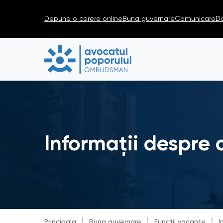
Depune o cerere online
Buna guvernare
Comunicare
D
Informații despre 
Principala
Buna guvernare
Funcții vacante
I