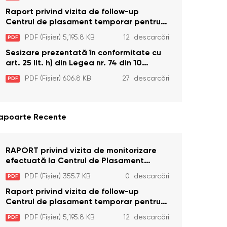
Dizabilități (Adulte) din s. Brînzeni, r.
Edineț, din data de 25 mai 2026
Raport privind vizita de follow-up
Centrul de plasament temporar pentru
persoanele cu dizabilități (adulte)
PDF (Fișier) 5,195.8 KB
12 descarcări
PDF
Bădiceni, Soroca (11 iunie 2026)
Sesizare prezentată în conformitate cu
art. 25 lit. h) din Legea nr. 74 din 10
aprilie 2025 cu privire la Curtea
PDF (Fișier) 606.8 KB
27 descarcări
PDF
Constituțională şi art. 26 din Legea cu
privire la Avocatul Poporului
(Ombudsmanul) nr. 52/2014
apoarte Recente
RAPORT privind vizita de monitorizare
efectuată la Centrul de Plasament
Temporar pentru Persoane cu
PDF (Fișier) 355.7 KB
0 descarcări
PDF
Dizabilități (Adulte) din s. Brînzeni, r.
Edineț, din data de 25 mai 2026
Raport privind vizita de follow-up
Centrul de plasament temporar pentru
persoanele cu dizabilități (adulte)
PDF (Fișier) 5,195.8 KB
12 descarcări
PDF
Bădiceni, Soroca (11 iunie 2026)