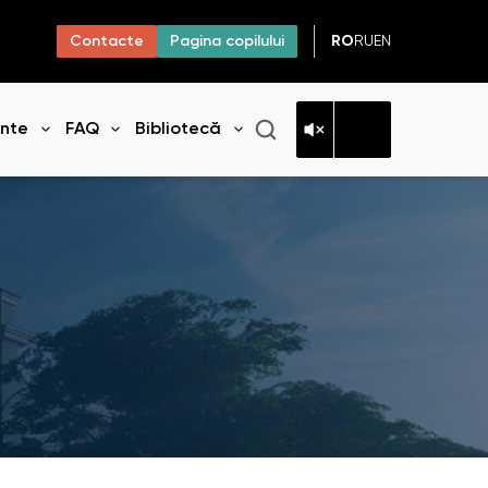
RO
RU
EN
Contacte
Pagina copilului
ante
FAQ
Bibliotecă
niul
Deschide meniul
Deschide meniul
Deschide meniul