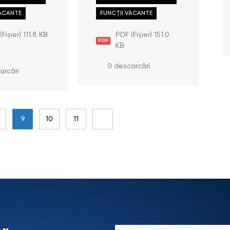
 Direcției
principal/ă în cadrul
rea și
VACANTE
Direcției
FUNCȚII VACANTE
area
gestionarea și
investigarea
Fișier) 111.8 KB
PDF (Fișier) 151.0
PDF
cererilor
KB
0 descarcări
arcări
9
10
11