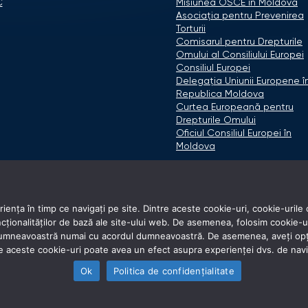
C
Misiunea OSCE în Moldova
Asociaţia pentru Prevenirea
Torturii
Comisarul pentru Drepturile
Omului al Consiliului Europei
Consiliul Europei
Delegaţia Uniunii Europene î
Republica Moldova
Curtea Europeană pentru
Drepturile Omului
Oficiul Consiliul Europei în
Moldova
ența în timp ce navigați pe site. Dintre aceste cookie-uri, cookie-urile 
onalităților de bază ale site-ului web. De asemenea, folosim cookie-uri d
 dumneavoastră numai cu acordul dumneavoastră. De asemenea, aveți opți
e aceste cookie-uri poate avea un efect asupra experienței dvs. de nav
Ok
Politica de confidențialitate
© 2026 Avocatul Poporului Ombudsman. All rights reserved.