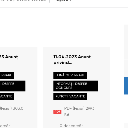
23 Anunț
11.04.2023 Anunț
privind
rarea probei
desfășurarea probei
 cadrul
scrise în cadrul
ERNARE
BUNĂ GUVERNARE
lui pentru
concursului pentru
I DESPRE
INFORMAȚII DESPRE
 funcției
ocuparea funcției
CONCURS
de
publice de
nt superior,
VACANTE
consultant principal,
FUNCȚII VACANTE
Direcția prevenirea
rea și
torturii
(Fișier) 303.0
PDF (Fișier) 299.3
PDF
area
KB
arcări
0 descarcări