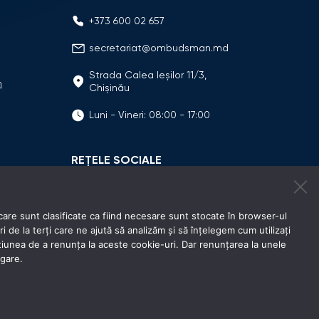
+373 600 02 657
secretariat@ombudsman.md
Strada Calea Ieşilor 11/3,
n
Chişinău
Luni - Vineri: 08:00 - 17:00
REȚELE SOCIALE
care sunt clasificate ca fiind necesare sunt stocate în browser-ul
e la terți care ne ajută să analizăm și să înțelegem cum utilizați
unea de a renunța la aceste cookie-uri. Dar renunțarea la unele
igare.