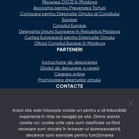
Misiunea OSCE în Moldova
Asociaţia pentru Prevenirea Torturii
Comisarul pentru Drepturile Omului al Consiliului
Europei
Consiliul Europei
Delegaţia Uniunii Europene în Republica Moldova
Curtea Europeană pentru Drepturile Omului
Oficiul Consiliul Europei în Moldova
PARTENERI
Instrucțiune de depunerea
Ghidul de depunere a cererii
Cererea online
Promovarea drepturilor omului
CONTACTE
+373 600 02 657
Acest site web folosește cookie-uri pentru a vă îmbunătăți
secretariat@ombudsman.md
experiența în timp ce navigați pe site. Dintre aceste
cookie-uri, cookie-urile care sunt clasificate ca fiind
Strada Calea Ieşilor 11/3, Chişinău
necesare sunt stocate în browser-ul dumneavoastră,
Luni - Vineri: 08:00 - 17:00
deoarece sunt esențiale pentru funcționarea