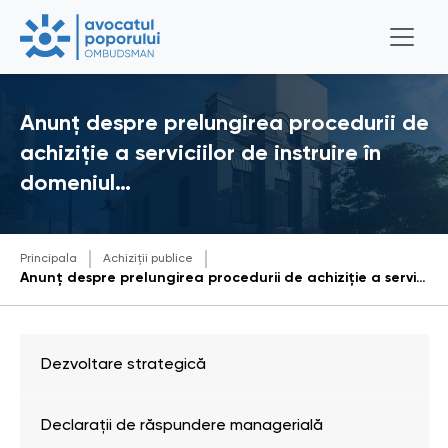
Anunț despre prelungirea procedurii de
achiziție a serviciilor de instruire în
domeniul…
Principala
Achiziții publice
Anunț despre prelungirea procedurii de achiziție a serviciilor de instruire în domeniul managementului organizațional
Dezvoltare strategică
Declarații de răspundere managerială