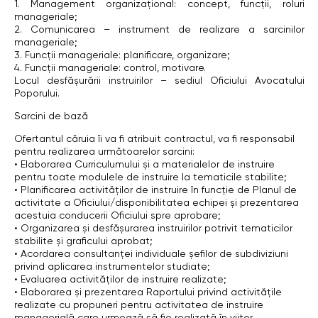
1. Management organizațional: concept, funcții, roluri
manageriale;
2. Comunicarea – instrument de realizare a sarcinilor
manageriale;
3. Funcții manageriale: planificare, organizare;
4. Funcții manageriale: control, motivare.
Locul desfășurării instruirilor – sediul Oficiului Avocatului
Poporului.
Sarcini de bază
Ofertantul căruia îi va fi atribuit contractul, va fi responsabil
pentru realizarea următoarelor sarcini:
• Elaborarea Curriculumului și a materialelor de instruire
pentru toate modulele de instruire la tematicile stabilite;
• Planificarea activităților de instruire în funcție de Planul de
activitate a Oficiului/disponibilitatea echipei și prezentarea
acestuia conducerii Oficiului spre aprobare;
• Organizarea și desfășurarea instruirilor potrivit tematicilor
stabilite și graficului aprobat;
• Acordarea consultanței individuale șefilor de subdiviziuni
privind aplicarea instrumentelor studiate;
• Evaluarea activităților de instruire realizate;
• Elaborarea și prezentarea Raportului privind activitățile
realizate cu propuneri pentru activitatea de instruire