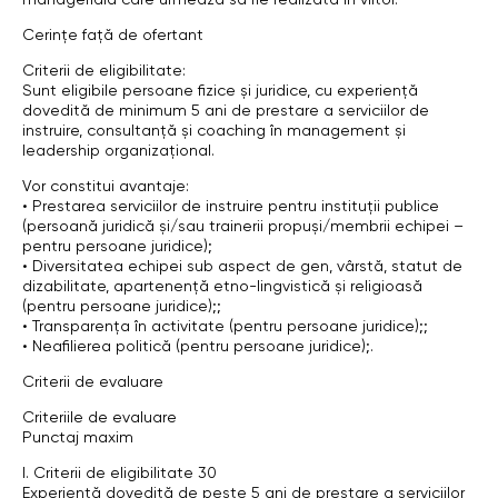
managerială care urmează să fie realizată în viitor.
Cerințe față de ofertant
Criterii de eligibilitate:
Sunt eligibile persoane fizice și juridice, cu experiență
dovedită de minimum 5 ani de prestare a serviciilor de
instruire, consultanță și coaching în management și
leadership organizațional.
Vor constitui avantaje:
• Prestarea serviciilor de instruire pentru instituții publice
(persoană juridică și/sau trainerii propuși/membrii echipei –
pentru persoane juridice);
• Diversitatea echipei sub aspect de gen, vârstă, statut de
dizabilitate, apartenență etno-lingvistică și religioasă
(pentru persoane juridice);;
• Transparența în activitate (pentru persoane juridice);;
• Neafilierea politică (pentru persoane juridice);.
Criterii de evaluare
Criteriile de evaluare
Punctaj maxim
I. Criterii de eligibilitate 30
Experiență dovedită de peste 5 ani de prestare a serviciilor