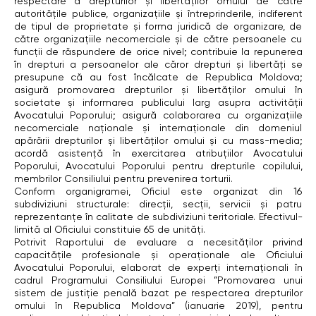
respectare a drepturilor şi libertăţilor omului de către
autorităţile publice, organizaţiile şi întreprinderile, indiferent
de tipul de proprietate şi forma juridică de organizare, de
către organizaţiile necomerciale şi de către persoanele cu
funcţii de răspundere de orice nivel; contribuie la repunerea
în drepturi a persoanelor ale căror drepturi şi libertăţi se
presupune că au fost încălcate de Republica Moldova;
asigură promovarea drepturilor şi libertăţilor omului în
societate şi informarea publicului larg asupra activităţii
Avocatului Poporului; asigură colaborarea cu organizaţiile
necomerciale naţionale şi internaţionale din domeniul
apărării drepturilor şi libertăţilor omului şi cu mass-media;
acordă asistenţă în exercitarea atribuţiilor Avocatului
Poporului, Avocatului Poporului pentru drepturile copilului,
membrilor Consiliului pentru prevenirea torturii.
Conform organigramei, Oficiul este organizat din 16
subdiviziuni structurale: direcții, secții, servicii și patru
reprezentanțe în calitate de subdiviziuni teritoriale. Efectivul-
limită al Oficiului constituie 65 de unități.
Potrivit Raportului de evaluare a necesităților privind
capacitățile profesionale și operaționale ale Oficiului
Avocatului Poporului, elaborat de experți internaționali în
cadrul Programului Consiliului Europei ”Promovarea unui
sistem de justiție penală bazat pe respectarea drepturilor
omului în Republica Moldova” (ianuarie 2019), pentru