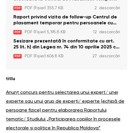
pentru Persoane cu Dizabilități (Adulte) din s.
PDF (Fișier) 355.7 KB
2 descarcări
PDF
Brînzeni, r. Edineț, din data de 25 mai 2026
Raport privind vizita de follow-up Centrul de
plasament temporar pentru persoanele cu
dizabilități (adulte) Bădiceni, Soroca (11 iunie
PDF (Fișier) 5,195.8 KB
12 descarcări
PDF
2026)
Sesizare prezentată în conformitate cu art.
25 lit. h) din Legea nr. 74 din 10 aprilie 2025 cu
privire la Curtea Constituțională şi art. 26 din
PDF (Fișier) 606.8 KB
27 descarcări
PDF
Legea cu privire la Avocatul Poporului
(Ombudsmanul) nr. 52/2014
titlu
Anunț concurs pentru selectarea unui expert/ unei
experte sau unui grup de experți/ experte (echipă de
persoane fizice) pentru elaborarea Raportului
tematic/ Studiului „Participarea copiilor în procesele
electorale și politice în Republica Moldova”