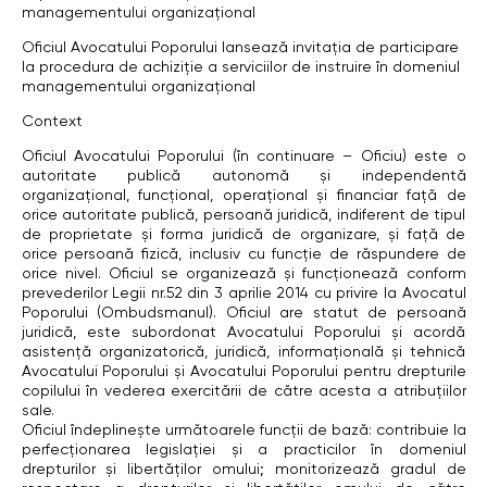
managementului organizațional
Oficiul Avocatului Poporului lansează invitația de participare
la procedura de achiziție a serviciilor de instruire în domeniul
managementului organizațional
Context
Oficiul Avocatului Poporului (în continuare – Oficiu) este o
autoritate publică autonomă şi independentă
organizaţional, funcţional, operaţional şi financiar faţă de
orice autoritate publică, persoană juridică, indiferent de tipul
de proprietate şi forma juridică de organizare, şi faţă de
orice persoană fizică, inclusiv cu funcţie de răspundere de
orice nivel. Oficiul se organizează şi funcţionează conform
prevederilor Legii nr.52 din 3 aprilie 2014 cu privire la Avocatul
Poporului (Ombudsmanul). Oficiul are statut de persoană
juridică, este subordonat Avocatului Poporului şi acordă
asistenţă organizatorică, juridică, informaţională şi tehnică
Avocatului Poporului și Avocatului Poporului pentru drepturile
copilului în vederea exercitării de către acesta a atribuţiilor
sale.
Oficiul îndeplineşte următoarele funcţii de bază: contribuie la
perfecţionarea legislaţiei şi a practicilor în domeniul
drepturilor şi libertăţilor omului; monitorizează gradul de