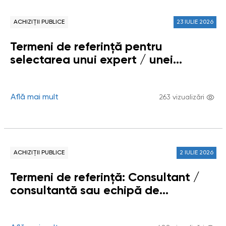
ACHIZIȚII PUBLICE
23 IULIE 2026
Termeni de referință pentru
selectarea unui expert / unei
experte sau unui grup de experți /
experte (echipă de persoane fizice)
pentru elaborarea Raportului
Află mai mult
263 vizualizări
tematic / Studiului „Respectarea
dreptului copiilor la un mediu curat,
sănătos și durabil în Republica
Moldova”
ACHIZIȚII PUBLICE
2 IULIE 2026
Termeni de referință: Consultant /
consultantă sau echipă de
consultanți / consultante pentru
coordonarea instituirii și funcționării