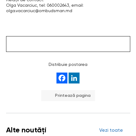
Relații de contact:
Olga Vacarciuc, tel: 060002643, email:
olga.vacarciuc@ombudsman.md
Distribuie postarea
Printează pagina
Alte noutăți
Vezi toate