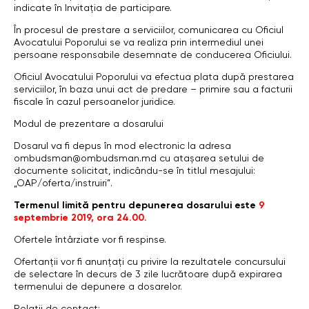
indicate în Invitația de participare.
În procesul de prestare a serviciilor, comunicarea cu Oficiul
Avocatului Poporului se va realiza prin intermediul unei
persoane responsabile desemnate de conducerea Oficiului.
Oficiul Avocatului Poporului va efectua plata după prestarea
serviciilor, în baza unui act de predare – primire sau a facturii
fiscale în cazul persoanelor juridice.
Modul de prezentare a dosarului
Dosarul va fi depus în mod electronic la adresa
ombudsman@ombudsman.md cu atașarea setului de
documente solicitat, indicându-se în titlul mesajului:
„OAP/oferta/instruiri”.
Termenul limită pentru depunerea dosarului este
9
septembrie 2019, ora 24.00.
Ofertele întârziate vor fi respinse.
Ofertanții vor fi anunțați cu privire la rezultatele concursului
de selectare în decurs de 3 zile lucrătoare după expirarea
termenului de depunere a dosarelor.