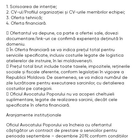
1. Scrisoarea de intenție;
2. CV-ul/Profilul organizației și CV-urile membrilor echipei;
3. Oferta tehnică;
4. Oferta financiară.
 Ofertantul va depune, ca parte a ofertei sale, dovezi
documentare/link-uri ce confirmă experiența deținută în
domeniu.
 În Oferta financiară se va indica prețul total pentru
serviciile specificate, inclusiv costurile legate de logistica
atelierelor de instruire, în lei moldovenești.
 Prețul total brut include toate taxele, impozitele, reținerile
sociale și fiscale aferente, conform legislației în vigoare a
Republicii Moldova. De asemenea, se va indica numărul de
zile lucrătoare pentru executarea sarcinilor, cu detalierea
costurilor pe categorii.
 Oficiul Avocatului Poporului nu va acoperi cheltuieli
suplimentare, legate de realizarea sarcinii, decât cele
specificate în oferta financiară.
Aranjamente instituționale
Oficiul Avocatului Poporului va încheia cu ofertantul
câștigător un contract de prestare a serviciilor pentru
perioada septembrie – decembrie 2019, conform condițiilor