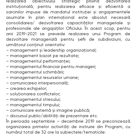
realizarea obiectivului strategic privind dezvoltarea
instituțională, pentru realizarea eficace și eficientă a
sarcinilor impuse de mandatul instituției și angajamentele
asumate în plan internațional este absolut necesară
consolidarea/ dezvoltarea capacităților manageriale și
profesionale ale angajaților Oficiului. În acest scop, pentru
anii 2019-2021 se prevede realizarea unui Program de
dezvoltare managerială pentru șefii de subdiviziuni, cu
următorul conținut orientativ:
– management și leadership organizațional;
– management bazat pe rezultate;
– managementul performanței;
– managementul financiar pentru manageri;
– managementul schimbării;
– managementul resurselor umane;
– comunicarea interpersonală;
– crearea echipelor;
– soluționarea conflictelor;
– managementul stresului;
– managementul timpului;
– comunicare externă și imagine publică;
– discursul public/abilități de prezentare etc.
În perioada septembrie – decembrie 2019 se preconizează
organizarea primelor activități de instruire din Program, cu
numărul total de 32 ore la subiectele/tematicile: