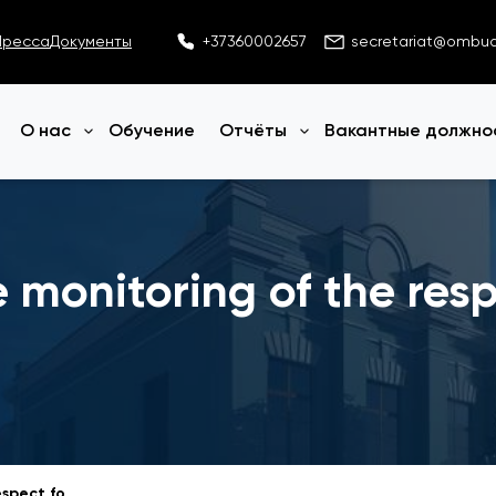
Пресса
Документы
+37360002657
secretariat@ombu
О нас
Обучение
Отчёты
Вакантные должно
Открыть меню
Открыть меню
 monitoring of the resp
Report No 3 on the monitoring of the respect for the rights of refugees, in the context of the armed conflict in Ukraine for the period August - December 2022