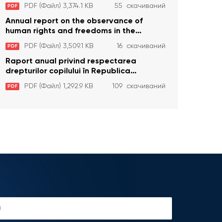
Republica Moldova în anul 2023
PDF (Файл) 3,374.1 KB
55 скачиваний
PDF
Annual report on the observance of
human rights and freedoms in the
Republic of Moldova in 2023
PDF (Файл) 3,509.1 KB
16 скачиваний
PDF
Raport anual privind respectarea
drepturilor copilului în Republica
Moldova în anul 2023
PDF (Файл) 1,292.9 KB
109 скачиваний
PDF