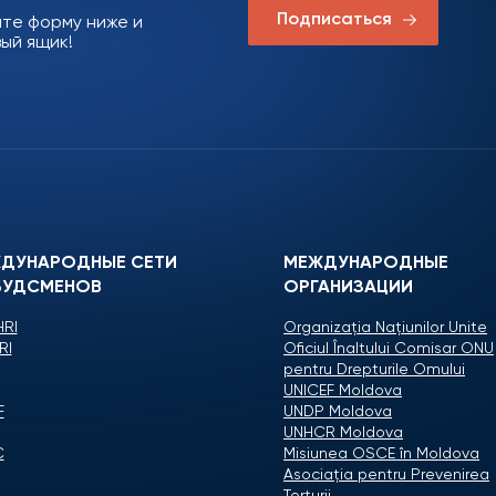
Подписаться
ите форму ниже и
ый ящик!
ДУНАРОДНЫЕ СЕТИ
МЕЖДУНАРОДНЫЕ
УДСМЕНОВ
ОРГАНИЗАЦИИ
RI
Organizaţia Naţiunilor Unite
RI
Oficiul Înaltului Comisar ONU
pentru Drepturile Omului
UNICEF Moldova
F
UNDP Moldova
UNHCR Moldova
C
Misiunea OSCE în Moldova
Asociaţia pentru Prevenirea