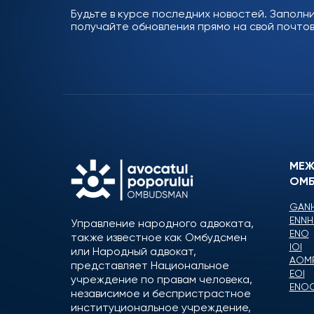
Будьте в курсе последних новостей. Заполн
получайте обновления прямо на свой почтов
МЕЖ
ОМБ
GANH
ENNH
Управление народного адвоката,
ENO
также известное как Омбудсмен
IOI
или Народный адвокат,
AOM
представляет Национальное
EOI
учреждение по правам человека,
ENO
независимое и беспристрастное
институциональное учреждение,