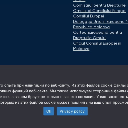
Torturii
Comisarul pentru Drepturile
Omului al Consiliului Europei
Consiliul Europei
Delegaţia Uniunii Europene î
Republica Moldova
Curtea Europeană pentru
Drepturile Omului
Oficiul Consiliul Europei în
Moldova
о опыта при навигации по веб-сайту. Из этих файлов cookie файлы
овных функций веб-сайта. Мы также используем сторонние файлы co
иться в вашем браузере только с вашего согласия. У вас также есть
которых из этих файлов cookie может повлиять на ваш опыт просмот
Ok
Privacy policy
© 2026 Avocatul Poporului Ombudsman. All rights reserved.