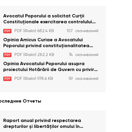
Avocatul Poporului a solicitat Curţii
Constituţionale exercitarea controlului
constituţionalităţii unor prevederi cu
PDF (Файл) 682.4 KB
107 скачиваний
PDF
privire la plata alocației sociale de stat
persoanelor cu dizabilitați care sunt
Opinia Amicus Curiae a Avocatului
private de liberate
Poporului privind constituționalitatea
unor prevederi care interzic angajarea în
PDF (Файл) 282.2 KB
74 скачиваний
PDF
organizațiile de pază particulară a
persoanelor condamnate pentru
Opinia Avocatului Poporului asupra
comiterea cu intenție a unor infracțiuni a
proiectului Hotărârii de Guvern cu privire
fost luată în considerare de Curtea
la aprobarea proiectului de lege privind
PDF (Файл) 978.6 KB
59 скачиваний
PDF
Constituțională
activitatea sanitară veterinarăa
оследние Отчеты
Raport anual privind respectarea
drepturilor și libertăților omului în