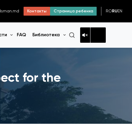
RO
RU
EN
dsman.md
Контакты
Страница ребенка
сти
FAQ
Библиотека
Открыть меню
Открыть меню
ect for the