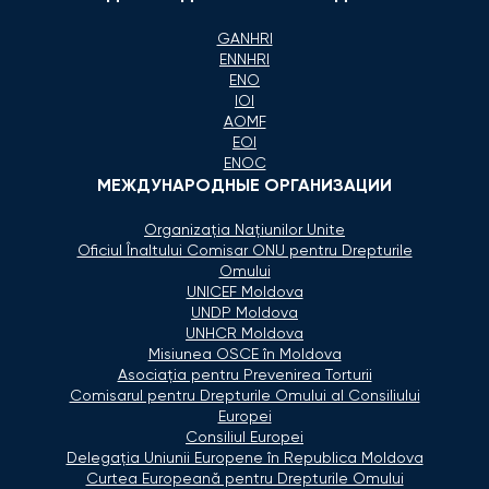
GANHRI
ENNHRI
ENO
IOI
AOMF
EOI
ENOC
МЕЖДУНАРОДНЫЕ ОРГАНИЗАЦИИ
Organizaţia Naţiunilor Unite
Oficiul Înaltului Comisar ONU pentru Drepturile
Omului
UNICEF Moldova
UNDP Moldova
UNHCR Moldova
Misiunea OSCE în Moldova
Asociaţia pentru Prevenirea Torturii
Comisarul pentru Drepturile Omului al Consiliului
Europei
Consiliul Europei
Delegaţia Uniunii Europene în Republica Moldova
Curtea Europeană pentru Drepturile Omului