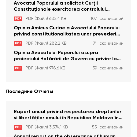
Avocatul Poporului a solicitat Curţii
Constituţionale exercitarea controlului
constituţionalităţii unor prevederi cu privire la
PDF (Файл) 682.4 KB
107 скачиваний
PDF
plata alocației sociale de stat persoanelor
cu dizabilitați care sunt private de liberate
Opinia Amicus Curiae a Avocatului Poporului
privind constituționalitatea unor prevederi
care interzic angajarea în organizațiile de
PDF (Файл) 282.2 KB
74 скачиваний
PDF
pază particulară a persoanelor condamnate
pentru comiterea cu intenție a unor infracțiuni
Opinia Avocatului Poporului asupra
a fost luată în considerare de Curtea
proiectului Hotărârii de Guvern cu privire la
Constituțională
aprobarea proiectului de lege privind
PDF (Файл) 978.6 KB
59 скачиваний
PDF
activitatea sanitară veterinarăa
Последние Отчеты
Raport anual privind respectarea drepturilor
și libertăților omului în Republica Moldova în
anul 2023
PDF (Файл) 3,374.1 KB
55 скачиваний
PDF
Annual report on the observance of human