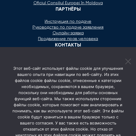
Oficiul Consiliul Europei în Moldova
ПАРТНЁРЫ
Инструкция по подаче
Руководство по подаче заявления
Онлайн-заявка
Продвижение прав человека
КОНТАКТЫ
+373 600 02 657
Этот веб-сайт использует файлы cookie для улучшения
secretariat@ombudsman.md
вашего опыта при навигации по веб-сайту. Из этих
файлов cookie файлы cookie, отнесенные к категории
Улица Каля Ешилор 11/3, Кишинёв
необходимых, сохраняются в вашем браузере,
Понедельник - Пятница: 08:00 - 17:00
поскольку они необходимы для работы основных
функций веб-сайта. Мы также используем сторонние
СОЦ. СЕТИ
файлы cookie, которые помогают нам анализировать и
понимать, как вы используете этот веб-сайт. Эти файлы
cookie будут храниться в вашем браузере только с
вашего согласия. У вас также есть возможность
отказаться от этих файлов cookie. Но отказ от
некоторых из этих файлов cookie может повлиять на