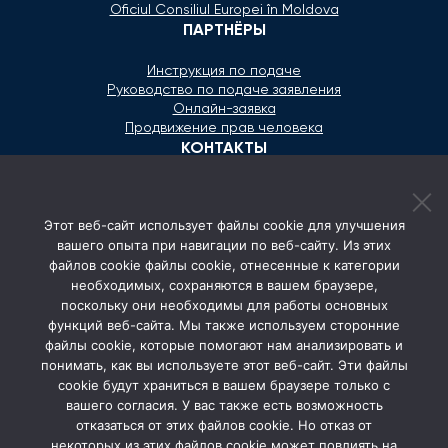
Oficiul Consiliul Europei în Moldova
ПАРТНЁРЫ
Инструкция по подаче
Руководство по подаче заявления
Онлайн-заявка
Продвижение прав человека
КОНТАКТЫ
+373 600 02 657
Этот веб-сайт использует файлы cookie для улучшения
secretariat@ombudsman.md
вашего опыта при навигации по веб-сайту. Из этих
файлов cookie файлы cookie, отнесенные к категории
Улица Каля Ешилор 11/3, Кишинёв
необходимых, сохраняются в вашем браузере,
Понедельник - Пятница: 08:00 - 17:00
поскольку они необходимы для работы основных
функций веб-сайта. Мы также используем сторонние
СОЦ. СЕТИ
файлы cookie, которые помогают нам анализировать и
понимать, как вы используете этот веб-сайт. Эти файлы
cookie будут храниться в вашем браузере только с
вашего согласия. У вас также есть возможность
отказаться от этих файлов cookie. Но отказ от
некоторых из этих файлов cookie может повлиять на