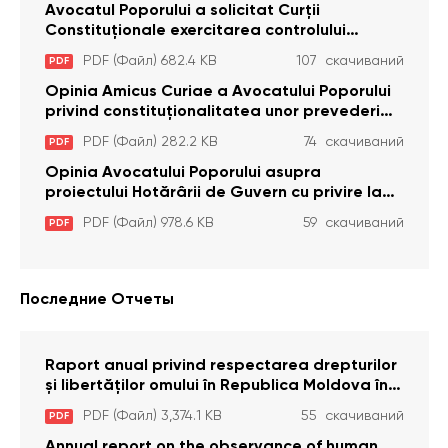
Avocatul Poporului a solicitat Curţii
Constituţionale exercitarea controlului
constituţionalităţii unor prevederi cu privire la
PDF (Файл) 682.4 KB
107 скачиваний
PDF
plata alocației sociale de stat persoanelor
cu dizabilitați care sunt private de liberate
Opinia Amicus Curiae a Avocatului Poporului
privind constituționalitatea unor prevederi
care interzic angajarea în organizațiile de
PDF (Файл) 282.2 KB
74 скачиваний
PDF
pază particulară a persoanelor condamnate
pentru comiterea cu intenție a unor infracțiuni
Opinia Avocatului Poporului asupra
a fost luată în considerare de Curtea
proiectului Hotărârii de Guvern cu privire la
Constituțională
aprobarea proiectului de lege privind
PDF (Файл) 978.6 KB
59 скачиваний
PDF
activitatea sanitară veterinarăa
Последние Отчеты
Raport anual privind respectarea drepturilor
și libertăților omului în Republica Moldova în
anul 2023
PDF (Файл) 3,374.1 KB
55 скачиваний
PDF
Annual report on the observance of human