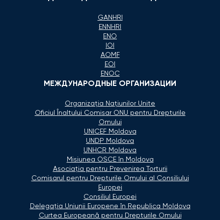
GANHRI
ENNHRI
ENO
IOI
AOMF
EOI
ENOC
МЕЖДУНАРОДНЫЕ ОРГАНИЗАЦИИ
Organizaţia Naţiunilor Unite
Oficiul Înaltului Comisar ONU pentru Drepturile
Omului
UNICEF Moldova
UNDP Moldova
UNHCR Moldova
Misiunea OSCE în Moldova
Asociaţia pentru Prevenirea Torturii
Comisarul pentru Drepturile Omului al Consiliului
Europei
Consiliul Europei
Delegaţia Uniunii Europene în Republica Moldova
Curtea Europeană pentru Drepturile Omului