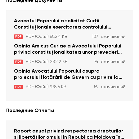
Последние Документы
Avocatul Poporului a solicitat Curţii
Constituţionale exercitarea controlului
constituţionalităţii unor prevederi cu privire la
PDF (Файл) 682.4 KB
107 скачиваний
PDF
plata alocației sociale de stat persoanelor
cu dizabilitați care sunt private de liberate
Opinia Amicus Curiae a Avocatului Poporului
privind constituționalitatea unor prevederi
care interzic angajarea în organizațiile de
PDF (Файл) 282.2 KB
74 скачиваний
PDF
pază particulară a persoanelor condamnate
pentru comiterea cu intenție a unor infracțiuni
Opinia Avocatului Poporului asupra
a fost luată în considerare de Curtea
proiectului Hotărârii de Guvern cu privire la
Constituțională
aprobarea proiectului de lege privind
PDF (Файл) 978.6 KB
59 скачиваний
PDF
activitatea sanitară veterinarăa
Последние Отчеты
Raport anual privind respectarea drepturilor
și libertăților omului în Republica Moldova în