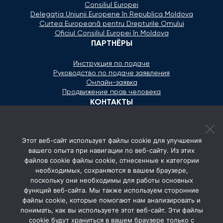
Consiliul Europei
Delegaţia Uniunii Europene în Republica Moldova
Curtea Europeană pentru Drepturile Omului
Oficiul Consiliul Europei în Moldova
ПАРТНЁРЫ
Инструкция по подаче
Руководство по подаче заявления
Онлайн-заявка
Продвижение прав человека
КОНТАКТЫ
+373 600 02 657
Этот веб-сайт использует файлы cookie для улучшения
secretariat@ombudsman.md
вашего опыта при навигации по веб-сайту. Из этих
файлов cookie файлы cookie, отнесенные к категории
Улица Каля Ешилор 11/3, Кишинёв
необходимых, сохраняются в вашем браузере,
Понедельник - Пятница: 08:00 - 17:00
поскольку они необходимы для работы основных
функций веб-сайта. Мы также используем сторонние
СОЦ. СЕТИ
файлы cookie, которые помогают нам анализировать и
понимать, как вы используете этот веб-сайт. Эти файлы
cookie будут храниться в вашем браузере только с