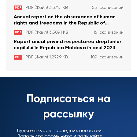
anul 2023
PDF (Файл) 3,374.1 KB
55 скачиваний
PDF
Annual report on the observance of human
rights and freedoms in the Republic of
Moldova in 2023
PDF (Файл) 3,509.1 KB
16 скачиваний
PDF
Raport anual privind respectarea drepturilor
copilului în Republica Moldova în anul 2023
PDF (Файл) 1,292.9 KB
109 скачиваний
PDF
Подписаться на
рассылку
Будьте в курсе последних новостей.
Заполните форму ниже и получайте