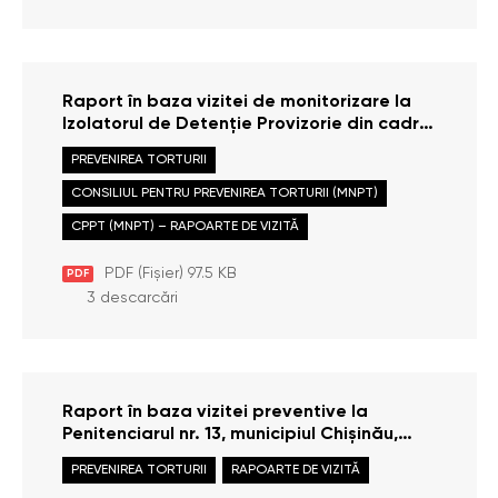
Raport în baza vizitei de monitorizare la
Izolatorul de Detenție Provizorie din cadrul
Inspectoratului de Poliție al raionului
PREVENIREA TORTURII
Cimișlia, efectuate la data de 21 august
2013
CONSILIUL PENTRU PREVENIREA TORTURII (MNPT)
CPPT (MNPT) – RAPOARTE DE VIZITĂ
PDF (Fișier) 97.5 KB
PDF
3 descarcări
Raport în baza vizitei preventive la
Penitenciarul nr. 13, municipiul Chişinău,
efectuate la data de 22 iulie 2013
PREVENIREA TORTURII
RAPOARTE DE VIZITĂ