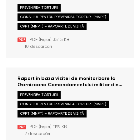
data de 25 iunie 2013
PREVENIREA TORTURII
CONSILIUL PENTRU PREVENIREA TORTURII (MNPT)
CPPT (MNPT) – RAPOARTE DE VIZITĂ
PDF (Fișier) 351.5 KB
PDF
10 descarcări
Raport în baza vizitei de monitorizare la
Garnizoana Comandamentului militar din
municipiul Chișinău, efectuate la data de
PREVENIREA TORTURII
18 iunie 2013
CONSILIUL PENTRU PREVENIREA TORTURII (MNPT)
CPPT (MNPT) – RAPOARTE DE VIZITĂ
PDF (Fișier) 119.9 KB
PDF
2 descarcări