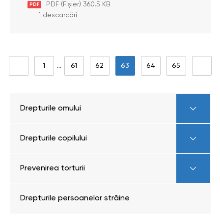
PDF (Fișier) 360.5 KB
PDF
1 descarcări
1
…
61
62
63
64
65
Drepturile omului
Drepturile copilului
Prevenirea torturii
Drepturile persoanelor străine