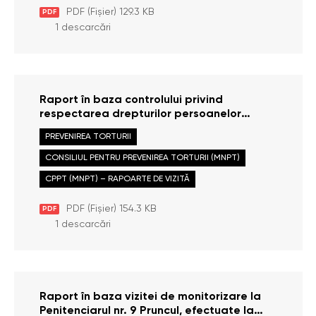
PDF (Fișier) 129.3 KB
PDF
1 descarcări
Raport în baza controlului privind
respectarea drepturilor persoanelor
private de libertate în Izolatorul de
PREVENIREA TORTURII
Detenție Provizorie din cadrul
Inspectoratului de Poliție Leova, efectuat
CONSILIUL PENTRU PREVENIREA TORTURII (MNPT)
la data de 10 iulie 2013
CPPT (MNPT) – RAPOARTE DE VIZITĂ
PDF (Fișier) 154.3 KB
PDF
1 descarcări
Raport în baza vizitei de monitorizare la
Penitenciarul nr. 9 Pruncul, efectuate la