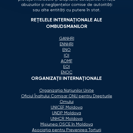
abuzurilor și neglijențelor comise de autorități
sau alte entități cu putere în stat.
REȚELELE INTERNAȚIONALE ALE
OMBUDSMANILOR
GANHRI
ENNHRI
ENO
IOI
AOMF
EOI
ENOC
ORGANIZAŢII INTERNAŢIONALE
Organizaţia Naţiunilor Unite
Oficiul Înaltului Comisar ONU pentru Drepturile
Omului
UNICEF Moldova
UNDP Moldova
UNHCR Moldova
Misiunea OSCE în Moldova
Asociaţia pentru Prevenirea Torturii