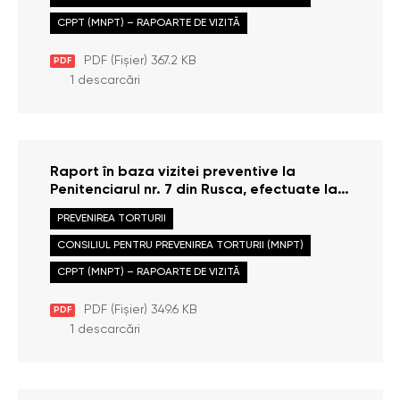
CPPT (MNPT) – RAPOARTE DE VIZITĂ
PDF (Fișier) 367.2 KB
PDF
1 descarcări
Raport în baza vizitei preventive la
Penitenciarul nr. 7 din Rusca, efectuate la
data de 29 mai 2013
PREVENIREA TORTURII
CONSILIUL PENTRU PREVENIREA TORTURII (MNPT)
CPPT (MNPT) – RAPOARTE DE VIZITĂ
PDF (Fișier) 349.6 KB
PDF
1 descarcări