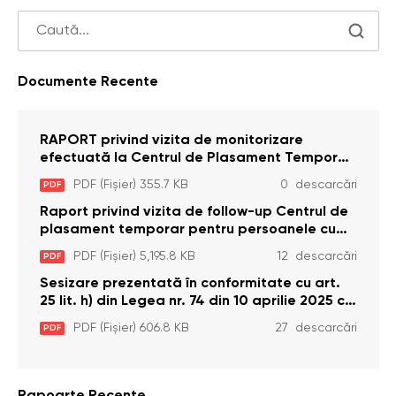
Documente Recente
RAPORT privind vizita de monitorizare
efectuată la Centrul de Plasament Temporar
pentru Persoane cu Dizabilități (Adulte) din s.
PDF (Fișier) 355.7 KB
0 descarcări
PDF
Brînzeni, r. Edineț, din data de 25 mai 2026
Raport privind vizita de follow-up Centrul de
plasament temporar pentru persoanele cu
dizabilități (adulte) Bădiceni, Soroca (11 iunie
PDF (Fișier) 5,195.8 KB
12 descarcări
PDF
2026)
Sesizare prezentată în conformitate cu art.
25 lit. h) din Legea nr. 74 din 10 aprilie 2025 cu
privire la Curtea Constituțională şi art. 26 din
PDF (Fișier) 606.8 KB
27 descarcări
PDF
Legea cu privire la Avocatul Poporului
(Ombudsmanul) nr. 52/2014