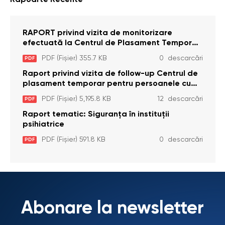
Rapoarte Recente
RAPORT privind vizita de monitorizare
efectuată la Centrul de Plasament Temporar
pentru Persoane cu Dizabilități (Adulte) din s.
PDF (Fișier) 355.7 KB
0 descarcări
PDF
Brînzeni, r. Edineț, din data de 25 mai 2026
Raport privind vizita de follow-up Centrul de
plasament temporar pentru persoanele cu
dizabilități (adulte) Bădiceni, Soroca (11 iunie
PDF (Fișier) 5,195.8 KB
12 descarcări
PDF
2026)
Raport tematic: Siguranța în instituții
psihiatrice
PDF (Fișier) 591.8 KB
0 descarcări
PDF
Abonare la newsletter