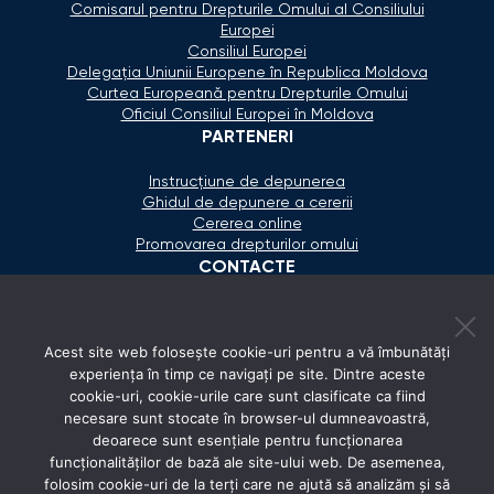
Comisarul pentru Drepturile Omului al Consiliului
Europei
Consiliul Europei
Delegaţia Uniunii Europene în Republica Moldova
Curtea Europeană pentru Drepturile Omului
Oficiul Consiliul Europei în Moldova
PARTENERI
Instrucțiune de depunerea
Ghidul de depunere a cererii
Cererea online
Promovarea drepturilor omului
CONTACTE
+373 600 02 657
Acest site web folosește cookie-uri pentru a vă îmbunătăți
secretariat@ombudsman.md
experiența în timp ce navigați pe site. Dintre aceste
cookie-uri, cookie-urile care sunt clasificate ca fiind
Strada Calea Ieşilor 11/3, Chişinău
necesare sunt stocate în browser-ul dumneavoastră,
Luni - Vineri: 08:00 - 17:00
deoarece sunt esențiale pentru funcționarea
funcționalităților de bază ale site-ului web. De asemenea,
REȚELE SOCIALE
folosim cookie-uri de la terți care ne ajută să analizăm și să