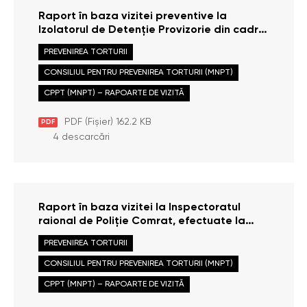
Raport în baza vizitei preventive la
Izolatorul de Detenție Provizorie din cadrul
Inspectoratului de Poliție Basarabeasca,
PREVENIREA TORTURII
efectuate la data de 12 aprilie 2013
CONSILIUL PENTRU PREVENIREA TORTURII (MNPT)
CPPT (MNPT) – RAPOARTE DE VIZITĂ
PDF (Fișier) 162.2 KB
PDF
4 descarcări
Raport în baza vizitei la Inspectoratul
raional de Poliție Comrat, efectuate la
data de 10 aprilie 2013
PREVENIREA TORTURII
CONSILIUL PENTRU PREVENIREA TORTURII (MNPT)
CPPT (MNPT) – RAPOARTE DE VIZITĂ