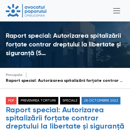
Raport special: Autorizarea spitalizării
forțate contrar dreptului la libertate și
siguranță (5…
Principala
Raport special: Autorizarea spitalizării forțate contrar dreptului la libertate și siguranță (5 octombrie 2022)
PDF
PREVENIREA TORTURII
SPECIALE
28 OCTOMBRIE 2022
Raport special: Autorizarea
spitalizării forțate contrar
dreptului la libertate și siguranță