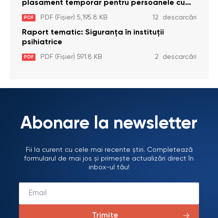
plasament temporar pentru persoanele cu
dizabilități (adulte) Bădiceni, Soroca (11 iunie
PDF (Fișier) 5,195.8 KB
12 descarcări
PDF
2026)
Raport tematic: Siguranța în instituții
psihiatrice
PDF (Fișier) 591.8 KB
2 descarcări
PDF
Abonare la newsletter
Fii la curent cu cele mai recente știri. Completează
formularul de mai jos și primește actualizări direct în
inbox-ul tău!
Trimite