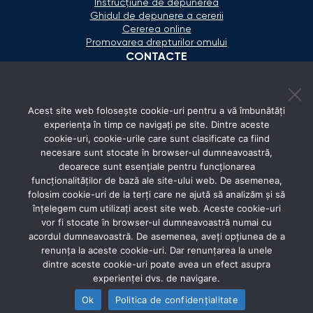
Instrucțiune de depunerea
Ghidul de depunere a cererii
Cererea online
Promovarea drepturilor omului
CONTACTE
+373 600 02 657
Acest site web folosește cookie-uri pentru a vă îmbunătăți
secretariat@ombudsman.md
experiența în timp ce navigați pe site. Dintre aceste
cookie-uri, cookie-urile care sunt clasificate ca fiind
Strada Calea Ieşilor 11/3, Chişinău
necesare sunt stocate în browser-ul dumneavoastră,
Luni - Vineri: 08:00 - 17:00
deoarece sunt esențiale pentru funcționarea
funcționalităților de bază ale site-ului web. De asemenea,
REȚELE SOCIALE
folosim cookie-uri de la terți care ne ajută să analizăm și să
înțelegem cum utilizați acest site web. Aceste cookie-uri
vor fi stocate în browser-ul dumneavoastră numai cu
acordul dumneavoastră. De asemenea, aveți opțiunea de a
renunța la aceste cookie-uri. Dar renunțarea la unele
dintre aceste cookie-uri poate avea un efect asupra
experienței dvs. de navigare.
Ok
Politica de confidențialitate
© 2026 Avocatul Poporului Ombudsman. All rights