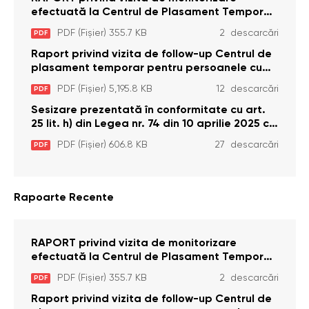
efectuată la Centrul de Plasament Temporar
pentru Persoane cu Dizabilități (Adulte) din s.
PDF (Fișier) 355.7 KB
2 descarcări
PDF
Brînzeni, r. Edineț, din data de 25 mai 2026
Raport privind vizita de follow-up Centrul de
plasament temporar pentru persoanele cu
dizabilități (adulte) Bădiceni, Soroca (11 iunie
PDF (Fișier) 5,195.8 KB
12 descarcări
PDF
2026)
Sesizare prezentată în conformitate cu art.
25 lit. h) din Legea nr. 74 din 10 aprilie 2025 cu
privire la Curtea Constituțională şi art. 26 din
PDF (Fișier) 606.8 KB
27 descarcări
PDF
Legea cu privire la Avocatul Poporului
(Ombudsmanul) nr. 52/2014
Rapoarte Recente
RAPORT privind vizita de monitorizare
efectuată la Centrul de Plasament Temporar
pentru Persoane cu Dizabilități (Adulte) din s.
PDF (Fișier) 355.7 KB
2 descarcări
PDF
Brînzeni, r. Edineț, din data de 25 mai 2026
Raport privind vizita de follow-up Centrul de