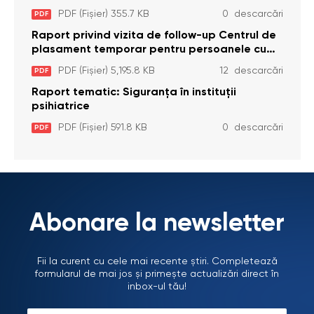
pentru Persoane cu Dizabilități (Adulte) din s.
PDF (Fișier) 355.7 KB
0 descarcări
PDF
Brînzeni, r. Edineț, din data de 25 mai 2026
Raport privind vizita de follow-up Centrul de
plasament temporar pentru persoanele cu
dizabilități (adulte) Bădiceni, Soroca (11 iunie
PDF (Fișier) 5,195.8 KB
12 descarcări
PDF
2026)
Raport tematic: Siguranța în instituții
psihiatrice
PDF (Fișier) 591.8 KB
0 descarcări
PDF
Abonare la newsletter
Fii la curent cu cele mai recente știri. Completează
formularul de mai jos și primește actualizări direct în
inbox-ul tău!