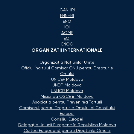
GANHRI
ENNHRI
ENO
IOI
AOMF
EOI
ENOC
ORGANIZAŢII INTERNAŢIONALE
Organizaţia Naţiunilor Unite
Oficiul Înaltului Comisar ONU pentru Drepturile
Omului
UNICEF Moldova
UNDP Moldova
UNHCR Moldova
Misiunea OSCE în Moldova
Asociaţia pentru Prevenirea Torturii
Comisarul pentru Drepturile Omului al Consiliului
Europei
Consiliul Europei
Delegaţia Uniunii Europene în Republica Moldova
Curtea Europeană pentru Drepturile Omului