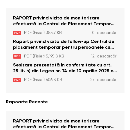
RAPORT privind vizita de monitorizare
efectuată la Centrul de Plasament Temporar
pentru Persoane cu Dizabilități (Adulte) din s.
PDF (Fișier) 355.7 KB
0 descarcări
PDF
Brînzeni, r. Edineț, din data de 25 mai 2026
Raport privind vizita de follow-up Centrul de
plasament temporar pentru persoanele cu
dizabilități (adulte) Bădiceni, Soroca (11 iunie
PDF (Fișier) 5,195.8 KB
12 descarcări
PDF
2026)
Sesizare prezentată în conformitate cu art.
25 lit. h) din Legea nr. 74 din 10 aprilie 2025 cu
privire la Curtea Constituțională şi art. 26 din
PDF (Fișier) 606.8 KB
27 descarcări
PDF
Legea cu privire la Avocatul Poporului
(Ombudsmanul) nr. 52/2014
Rapoarte Recente
RAPORT privind vizita de monitorizare
efectuată la Centrul de Plasament Temporar