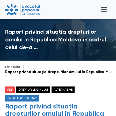
Raport privind situația drepturilor
omului în Republica Moldova în cadrul
celui de-al…
Principala
Raport privind situația drepturilor omului în Republica Moldova în cadrul celui de-al 3-lea ciclu de Evaluare Periodică Universală a ONU (2021)
PDF
DREPTURILE OMULUI
ALTERNATIVE
23 OCTOMBRIE 2023
Raport privind situația
drepturilor omului în Republica