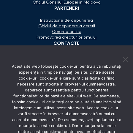
Oficiul Consiliul Europei în Moldova
PARTENERI
Instrucțiune de depunerea
Ghidul de depunere a cererii
Cererea online
Promovarea drepturilor omului
CONTACTE
+373 600 02 657
Acest site web folosește cookie-uri pentru a vă îmbunătăți
secretariat@ombudsman.md
experiența în timp ce navigați pe site. Dintre aceste
cookie-uri, cookie-urile care sunt clasificate ca fiind
Strada Calea Ieşilor 11/3, Chişinău
necesare sunt stocate în browser-ul dumneavoastră,
Luni - Vineri: 08:00 - 17:00
deoarece sunt esențiale pentru funcționarea
funcționalităților de bază ale site-ului web. De asemenea,
REȚELE SOCIALE
folosim cookie-uri de la terți care ne ajută să analizăm și să
înțelegem cum utilizați acest site web. Aceste cookie-uri
vor fi stocate în browser-ul dumneavoastră numai cu
acordul dumneavoastră. De asemenea, aveți opțiunea de a
renunța la aceste cookie-uri. Dar renunțarea la unele
dintre aceste cookie-uri poate avea un efect asupra