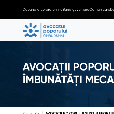
Depune o cerere online
Buna guvernare
Comunicare
D
AVOCAȚII POPORU
ÎMBUNĂTĂȚI MECA
Principala