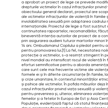
a aprobat un proiect de lege ce prevede modifi
drepturile victimelor în cazul infracțiunilor privin
obiectivului general declarat, proiectul are scopu
ale victimelor infracțiunilor de violență în familie
inviolabilitatea sexuală prin adaptarea cadrului n
internaționale. Proiectul de lege a fost susținut
continuitatea rapoartelor, recomandărilor, făcut
binevenită intenţia autorilor de proiect de a contr
prin asigurarea audierii tuturor martorilor minori 
14 ani. Ombudsmanul Copilului a pledat pentru ac
pentru promovarea lui.[1] La fel, necesitatea noil
protecție a victimelor, s-a resimțit stringent în
nivel mondial au intensificat riscul de violență î
eforturi semnificative pentru a aborda amenințare
care sunt cele mai frecvente victime ale violenț
formele ei și în diferite circumstanțe (în familie, l
și crize umanitare, în contextul minorităților etn
și psihice ale victimelor. În pofida măsurilor deja
cazul infracțiunilor privind viața sexuală și viole
pentru prevenirea și, ulterior, eliminarea violen
femeilor și a fetelor în Europa de Est și Asia Cen
Populație, evidențiază faptul că statul finanțează