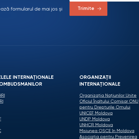
Trimite
ează formularul de mai jos și
ELELE INTERNAȚIONALE
ORGANIZAŢII
 OMBUDSMANILOR
INTERNAŢIONALE
RI
Organizaţia Naţiunilor Unite
RI
Oficiul Înaltului Comisar ONU
pentru Drepturile Omului
UNICEF Moldova
F
UNDP Moldova
UNHCR Moldova
C
Misiunea OSCE în Moldova
Asociaţia pentru Prevenirea