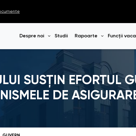
ocumente
Despre noi
Studii
Rapoarte
Funcții vac
Deschide meniul
Deschide me
LUI SUSȚIN EFORTUL G
NISMELE DE ASIGURAR
AVOCAȚII POPORULUI SUSȚIN EFORTUL GUVERNULUI DE A ÎMBUNĂTĂȚI MECANISMELE DE ASIGURARE A DREPTURILOR VICTIMELOR ÎN CAZUL INFRACȚIUNILOR PRIVIND VIAȚA SEXUALĂ ȘI VIOLENȚA ÎN FAMILIE