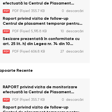
efectuată la Centrul de Plasament
Temporar pentru Persoane cu
PDF (Fișier) 355.7 KB
0 descarcări
PDF
Dizabilități (Adulte) din s. Brînzeni, r.
Edineț, din data de 25 mai 2026
Raport privind vizita de follow-up
Centrul de plasament temporar pentru
persoanele cu dizabilități (adulte)
PDF (Fișier) 5,195.8 KB
10 descarcări
PDF
Bădiceni, Soroca (11 iunie 2026)
Sesizare prezentată în conformitate cu
art. 25 lit. h) din Legea nr. 74 din 10
aprilie 2025 cu privire la Curtea
PDF (Fișier) 606.8 KB
27 descarcări
PDF
Constituțională şi art. 26 din Legea cu
privire la Avocatul Poporului
(Ombudsmanul) nr. 52/2014
apoarte Recente
RAPORT privind vizita de monitorizare
efectuată la Centrul de Plasament
Temporar pentru Persoane cu
PDF (Fișier) 355.7 KB
0 descarcări
PDF
Dizabilități (Adulte) din s. Brînzeni, r.
Edineț, din data de 25 mai 2026
Raport privind vizita de follow-up