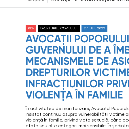
PDF
DREPTURILE COPILULUI
27 IULIE 2022
AVOCAȚII POPORULUI
GUVERNULUI DE A ÎM
MECANISMELE DE AS
DREPTURILOR VICTIM
INFRACȚIUNILOR PRIV
VIOLENȚA ÎN FAMILIE
În activitatea de monitorizare, Avocatul Poporului
insistat continuu asupra vulnerabilității victimelor 
violență în familie, privind viața sexuală, când ac
etate sau alte categorii mai sensibile. În ședința