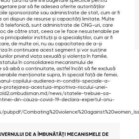
 Nicio țară nu are linii bugetare specifice pentru
ugetare par să fie adesea oferite autorităților
iciile sponsorizate sau administrate de stat, cum ar fi
e ori dispun de resurse și capacități limitate. Multe
tență telefonică, sunt administrate de ONG-uri, care
 deloc de către stat, ceea ce le face nesustenabile pe
principalelor instituții și a specialiștilor, cum ar fi
li, care, de multe ori, nu au capacitatea de a-și
toriza în continuare acest segment și vor susține
nilor privind viața sexuală și violența în familie.
statului în consolidarea mecanismului de
să aibă o continuitate, astfel încât să fie exclusă
lnerabile menționate supra, în special față de femei.
ul-copilului-audierea-in-conditii-speciale-a-
na-protejarea-acestuia-impotriva-riscului-unei-
s://old2.ombudsman.md/news/statele-trebuie-sa-
ntinei-din-cauza-covid-19-declara-expertul-onu-
/files/pubpdf/Combating%20violence%20against%20women_I
UVERNULUI DE A ÎMBUNĂTĂȚI MECANISMELE DE