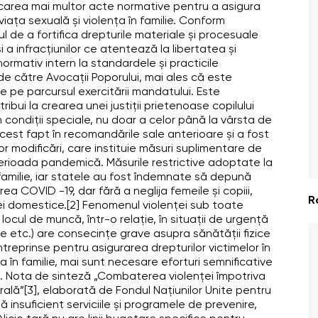
carea mai multor acte normative pentru a asigura
d viața sexuală și violența în familie. Conform
l de a fortifica drepturile materiale și procesuale
 și a infracțiunilor ce atentează la libertatea și
ormativ intern la standardele și practicile
 de către Avocații Poporului, mai ales că este
e pe parcursul exercitării mandatului. Este
ibui la crearea unei justiţii prietenoase copilului
în condiţii speciale, nu doar a celor până la vârsta de
est fapt în recomandările sale anterioare şi a fost
or modificări, care instituie măsuri suplimentare de
 perioada pandemică. Măsurile restrictive adoptate la
n familie, iar statele au fost îndemnate să depună
a COVID -19, dar fără a neglija femeile și copiii,
R
ei domestice.[2] Fenomenul violenței sub toate
a locul de muncă, într-o relație, în situații de urgență
ice etc.) are consecințe grave asupra sănătății fizice
 întreprinse pentru asigurarea drepturilor victimelor în
nța în familie, mai sunt necesare eforturi semnificative
ței. Nota de sinteză „Combaterea violenței împotriva
trală”[3], elaborată de Fondul Națiunilor Unite pentru
 insuficient serviciile și programele de prevenire,