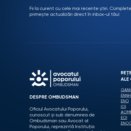
Fii la curent cu cele mai recente știri. Complet
primește actualizări direct în inbox-ul tău!
REȚ
ALE
GANH
ENNH
DESPRE OMBUDSMAN
ENO
IOI
Oficiul Avocatului Poporului,
AOM
cunoscut și sub denumirea de
EOI
Ombudsman sau Avocat al
ENO
Poporului, reprezintă Instituția