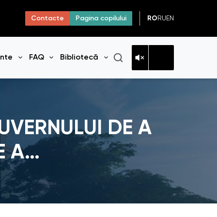
RO
RU
EN
Contacte
Pagina copilului
ante
FAQ
Bibliotecă
niul
Deschide meniul
Deschide meniul
Deschide meniul
UVERNULUI DE A
E A…