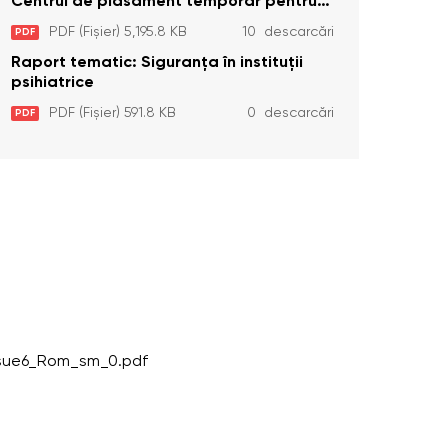
Centrul de plasament temporar pentru
persoanele cu dizabilități (adulte)
PDF (Fișier) 5,195.8 KB
10 descarcări
PDF
Bădiceni, Soroca (11 iunie 2026)
Raport tematic: Siguranța în instituții
psihiatrice
PDF (Fișier) 591.8 KB
0 descarcări
PDF
ssue6_Rom_sm_0.pdf