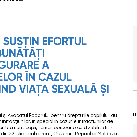
 SUSȚIN EFORTUL
BUNĂTĂȚI
IGURARE A
ELOR ÎN CAZUL
IND VIAȚA SEXUALĂ ȘI
D
 și Avocatul Poporului pentru drepturile copilului, au
infracțiunilor, în special în cazurile infracțiunilor de
estea sunt copii, femei, persoane cu dizabilități, în
 din 22 iulie anul curent, Guvernul Republicii Moldova