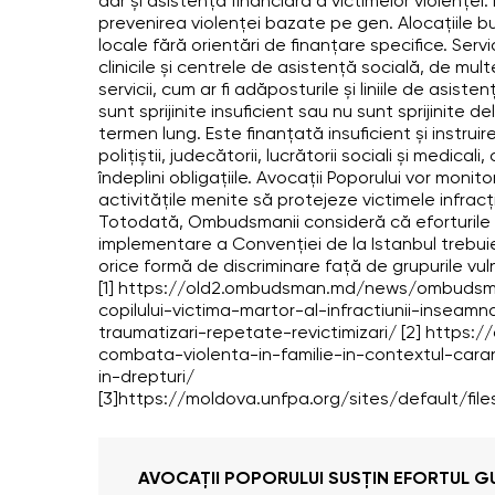
dar și asistența financiară a victimelor violenței.
prevenirea violenței bazate pe gen. Alocațiile b
locale fără orientări de finanțare specifice. Serv
clinicile și centrele de asistență socială, de mult
servicii, cum ar fi adăposturile și liniile de asis
sunt sprijinite insuficient sau nu sunt sprijinite
termen lung. Este finanțată insuficient și instruirea 
polițiștii, judecătorii, lucrătorii sociali și medica
îndeplini obligațiile. Avocații Poporului vor moni
activitățile menite să protejeze victimele infracțiu
Totodată, Ombudsmanii consideră că eforturile 
implementare a Convenției de la Istanbul trebuie 
orice formă de discriminare față de grupurile vu
[1] https://old2.ombudsman.md/news/ombudsman
copilului-victima-martor-al-infractiunii-inseam
traumatizari-repetate-revictimizari/ [2] http
combata-violenta-in-familie-in-contextul-cara
in-drepturi/
[3]https://moldova.unfpa.org/sites/default
AVOCAȚII POPORULUI SUSȚIN EFORTUL G