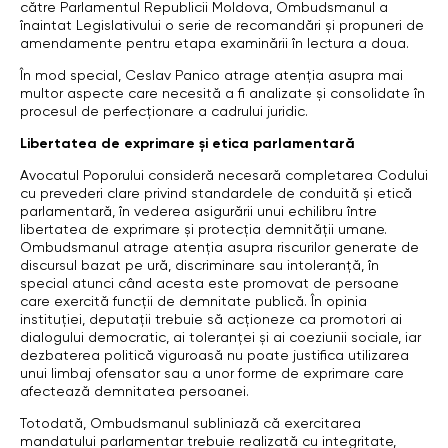
către Parlamentul Republicii Moldova, Ombudsmanul a
înaintat Legislativului o serie de recomandări și propuneri de
amendamente pentru etapa examinării în lectura a doua.
În mod special, Ceslav Panico atrage atenția asupra mai
multor aspecte care necesită a fi analizate și consolidate în
procesul de perfecționare a cadrului juridic.
Libertatea de exprimare și etica parlamentară
Avocatul Poporului consideră necesară completarea Codului
cu prevederi clare privind standardele de conduită și etică
parlamentară, în vederea asigurării unui echilibru între
libertatea de exprimare și protecția demnității umane.
Ombudsmanul atrage atenția asupra riscurilor generate de
discursul bazat pe ură, discriminare sau intoleranță, în
special atunci când acesta este promovat de persoane
care exercită funcții de demnitate publică. În opinia
instituției, deputații trebuie să acționeze ca promotori ai
dialogului democratic, ai toleranței și ai coeziunii sociale, iar
dezbaterea politică viguroasă nu poate justifica utilizarea
unui limbaj ofensator sau a unor forme de exprimare care
afectează demnitatea persoanei.
Totodată, Ombudsmanul subliniază că exercitarea
mandatului parlamentar trebuie realizată cu integritate,