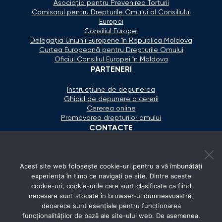
Asociaţia pentru Prevenirea Torturii
Comisarul pentru Drepturile Omului al Consiliului
Europei
Consiliul Europei
Delegaţia Uniunii Europene în Republica Moldova
Curtea Europeană pentru Drepturile Omului
Oficiul Consiliul Europei în Moldova
PARTENERI
Instrucțiune de depunerea
Ghidul de depunere a cererii
Cererea online
Promovarea drepturilor omului
CONTACTE
+373 600 02 657
Acest site web folosește cookie-uri pentru a vă îmbunătăți
secretariat@ombudsman.md
experiența în timp ce navigați pe site. Dintre aceste
cookie-uri, cookie-urile care sunt clasificate ca fiind
Strada Calea Ieşilor 11/3, Chişinău
necesare sunt stocate în browser-ul dumneavoastră,
Luni - Vineri: 08:00 - 17:00
deoarece sunt esențiale pentru funcționarea
funcționalităților de bază ale site-ului web. De asemenea,