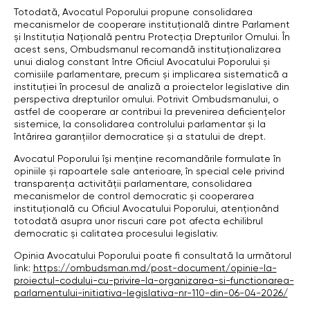
Totodată, Avocatul Poporului propune consolidarea
mecanismelor de cooperare instituțională dintre Parlament
și Instituția Națională pentru Protecția Drepturilor Omului. În
acest sens, Ombudsmanul recomandă instituționalizarea
unui dialog constant între Oficiul Avocatului Poporului și
comisiile parlamentare, precum și implicarea sistematică a
instituției în procesul de analiză a proiectelor legislative din
perspectiva drepturilor omului. Potrivit Ombudsmanului, o
astfel de cooperare ar contribui la prevenirea deficiențelor
sistemice, la consolidarea controlului parlamentar și la
întărirea garanțiilor democratice și a statului de drept.
Avocatul Poporului își menține recomandările formulate în
opiniile și rapoartele sale anterioare, în special cele privind
transparența activității parlamentare, consolidarea
mecanismelor de control democratic și cooperarea
instituțională cu Oficiul Avocatului Poporului, atenționând
totodată asupra unor riscuri care pot afecta echilibrul
democratic și calitatea procesului legislativ.
Opinia Avocatului Poporului poate fi consultată la următorul
link:
https://ombudsman.md/post-document/opinie-la-
proiectul-codului-cu-privire-la-organizarea-si-functionarea-
parlamentului-initiativa-legislativa-nr-110-din-06-04-2026/