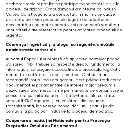
dezbateri reale și pot limita participarea societății civile la
procesul decizional. Ombudsmanul amintește că inclusiv
Curtea Constituțională a constatat, în mai multe cauze,
existența unor vicii procedurale legate de adoptarea
accelerată a unor acte normative și recomandă stabilirea
unor criterii clare și restrictive pentru aplicarea procedurii de
urgență.
Coerența lingvistică și dialogul cu regiunile/unitățile
administrativ-teritoriale
Avocatul Poporului subliniază că aplicarea normelor privind
utilizarea limbii trebuie să respecte dreptul fundamental la
informație și să asigure accesibilitatea procesului legislativ
pentru toți cetățenii. În acest context, Ombudsmanul
recomandă instituirea unor garanții clare privind traducerea
documentației parlamentare de interes major, precum și
dezvoltarea unor mecanisme permanente de comunicare și
consultare cu unitățile administrativ-teritoriale cu statut
special (UTA Gagauzia) și cu cetățenii din regiunea
transnistreană, în vederea consolidării unui spațiu juridic
comun și a participării incluzive la procesul democratic.
Cooperarea Instituției Naționale pentru Protecția
Drepturilor Omului cu Parlamentul