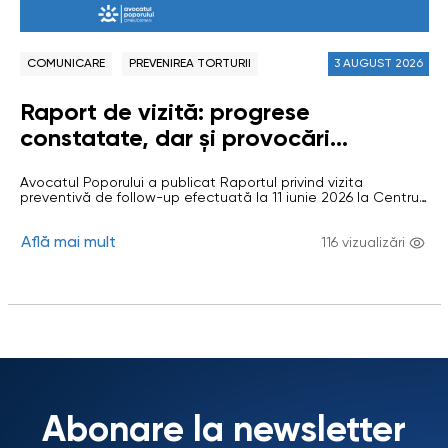
COMUNICARE
PREVENIREA TORTURII
3 AUGUST 2026
Raport de vizită: progrese
constatate, dar și provocări
sistemice persistente la Centrul de
Avocatul Poporului a publicat Raportul privind vizita
plasament pentru persoane cu
preventivă de follow-up efectuată la 11 iunie 2026 la Centrul
dizabilități din Bădiceni, r.Soroca
de plasament temporar pentru persoane cu dizabilități
adulte (CPTPD) din comuna Bădiceni, raionul Soroca. Vizita a
Află mai mult
avut drept scop evaluarea respectării drepturilor
116 vizualizări
beneficiarilor și verificarea implementării recomandărilor
formulate în urma vizitelor anterioare. CPTPD Bădiceni a fost
vizitat în…
Abonare la newsletter