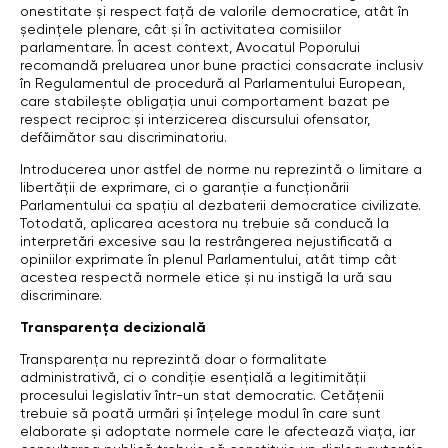
onestitate și respect față de valorile democratice, atât în
ședințele plenare, cât și în activitatea comisiilor
parlamentare. În acest context, Avocatul Poporului
recomandă preluarea unor bune practici consacrate inclusiv
în Regulamentul de procedură al Parlamentului European,
care stabilește obligația unui comportament bazat pe
respect reciproc și interzicerea discursului ofensator,
defăimător sau discriminatoriu.
Introducerea unor astfel de norme nu reprezintă o limitare a
libertății de exprimare, ci o garanție a funcționării
Parlamentului ca spațiu al dezbaterii democratice civilizate.
Totodată, aplicarea acestora nu trebuie să conducă la
interpretări excesive sau la restrângerea nejustificată a
opiniilor exprimate în plenul Parlamentului, atât timp cât
acestea respectă normele etice și nu instigă la ură sau
discriminare.
Transparența decizională
Transparența nu reprezintă doar o formalitate
administrativă, ci o condiție esențială a legitimității
procesului legislativ într-un stat democratic. Cetățenii
trebuie să poată urmări și înțelege modul în care sunt
elaborate și adoptate normele care le afectează viața, iar