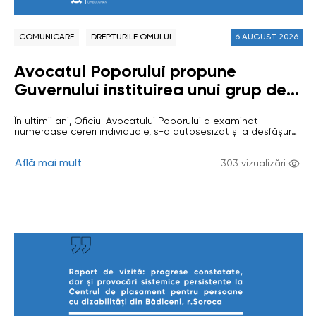
COMUNICARE
DREPTURILE OMULUI
6 AUGUST 2026
Avocatul Poporului propune
Guvernului instituirea unui grup de
lucru comun în domeniul afacerilor și
În ultimii ani, Oficiul Avocatului Poporului a examinat
drepturilor omului
numeroase cereri individuale, s-a autosesizat și a desfășurat
investigații privind situații în care activitatea unor
întreprinderi private sau de stat (care desfășoară activiăți cu
Află mai mult
caracter econimic), precum și insuficiența mecanismelor de
303 vizualizări
reglementare și control, au generat riscuri sau au condus la
încălcarea drepturilor omului. Investigațiile au vizat…