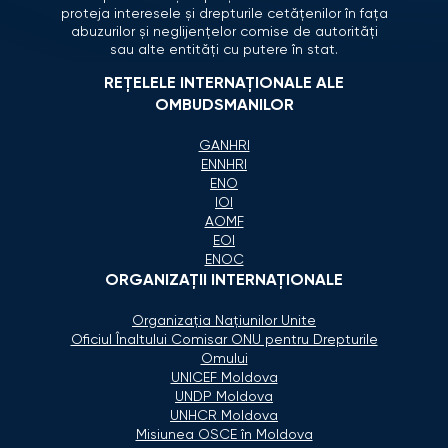
proteja interesele și drepturile cetățenilor în fața
abuzurilor și neglijențelor comise de autorități
sau alte entități cu putere în stat.
REȚELELE INTERNAȚIONALE ALE
OMBUDSMANILOR
GANHRI
ENNHRI
ENO
IOI
AOMF
EOI
ENOC
ORGANIZAŢII INTERNAŢIONALE
Organizaţia Naţiunilor Unite
Oficiul Înaltului Comisar ONU pentru Drepturile
Omului
UNICEF Moldova
UNDP Moldova
UNHCR Moldova
Misiunea OSCE în Moldova