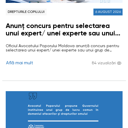
DREPTURILE COPILULUI
6 AUGUST 2026
Anunț concurs pentru selectarea
unui expert/ unei experte sau unui
grup de experți/ experte (echipă de
Oficiul Avocatului Poporului Moldova anunță concurs pentru
persoane fizice) pentru elaborarea
selectarea unui expert/ unei experte sau unui grup de
Raportului tematic/ Studiului
experți/ experte (echipă de persoane fizice) pentru
elaborarea Raportului tematic/ Studiului „Participarea
„Participarea copiilor în procesele
Află mai mult
copiilor în procesele electorale și politice în Republica
84 vizualizări
Moldova” Scopul studiului: evaluarea modului în care sunt
electorale și politice în Republica
respectate drepturile civile și politice ale copiilor în
Republica Moldova, cu…
Moldova”