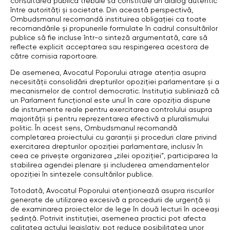
consultarea publică trebuie să constituie un dialog autentic
între autorități și societate. Din această perspectivă,
Ombudsmanul recomandă instituirea obligației ca toate
recomandările și propunerile formulate în cadrul consultărilor
publice să fie incluse într-o sinteză argumentată, care să
reflecte explicit acceptarea sau respingerea acestora de
către comisia raportoare.
De asemenea, Avocatul Poporului atrage atenția asupra
necesității consolidării drepturilor opoziției parlamentare și a
mecanismelor de control democratic. Instituția subliniază că
un Parlament funcțional este unul în care opoziția dispune
de instrumente reale pentru exercitarea controlului asupra
majorității și pentru reprezentarea efectivă a pluralismului
politic. În acest sens, Ombudsmanul recomandă
completarea proiectului cu garanții și proceduri clare privind
exercitarea drepturilor opoziției parlamentare, inclusiv în
ceea ce privește organizarea „zilei opoziției”, participarea la
stabilirea agendei plenare și includerea amendamentelor
opoziției în sintezele consultărilor publice.
Totodată, Avocatul Poporului atenționează asupra riscurilor
generate de utilizarea excesivă a procedurii de urgență și
de examinarea proiectelor de lege în două lecturi în aceeași
ședință. Potrivit instituției, asemenea practici pot afecta
calitatea actului legislativ, pot reduce posibilitatea unor