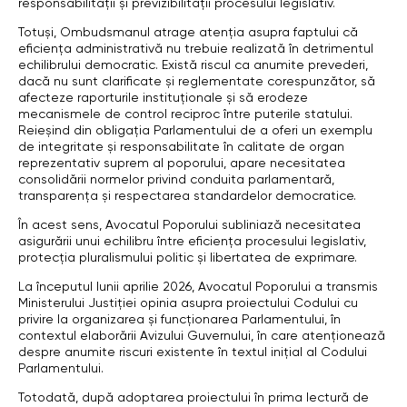
responsabilității și previzibilității procesului legislativ.
Totuși, Ombudsmanul atrage atenția asupra faptului că
eficiența administrativă nu trebuie realizată în detrimentul
echilibrului democratic. Există riscul ca anumite prevederi,
dacă nu sunt clarificate și reglementate corespunzător, să
afecteze raporturile instituționale și să erodeze
mecanismele de control reciproc între puterile statului.
Reieșind din obligația Parlamentului de a oferi un exemplu
de integritate și responsabilitate în calitate de organ
reprezentativ suprem al poporului, apare necesitatea
consolidării normelor privind conduita parlamentară,
transparența și respectarea standardelor democratice.
În acest sens, Avocatul Poporului subliniază necesitatea
asigurării unui echilibru între eficiența procesului legislativ,
protecția pluralismului politic și libertatea de exprimare.
La începutul lunii aprilie 2026, Avocatul Poporului a transmis
Ministerului Justiției opinia asupra proiectului Codului cu
privire la organizarea și funcționarea Parlamentului, în
contextul elaborării Avizului Guvernului, în care atenționează
despre anumite riscuri existente în textul inițial al Codului
Parlamentului.
Totodată, după adoptarea proiectului în prima lectură de