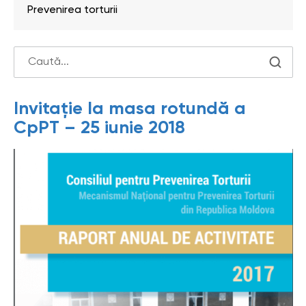
Prevenirea torturii
Invitație la masa rotundă a
CpPT – 25 iunie 2018