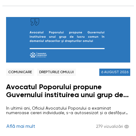
Republica Moldova, cu…
Moldova”
COMUNICARE
DREPTURILE OMULUI
6 AUGUST 2026
Avocatul Poporului propune
Guvernului instituirea unui grup de
lucru comun în domeniul afacerilor și
În ultimii ani, Oficiul Avocatului Poporului a examinat
drepturilor omului
numeroase cereri individuale, s-a autosesizat și a desfășurat
investigații privind situații în care activitatea unor
întreprinderi private sau de stat (care desfășoară activiăți cu
Află mai mult
caracter econimic), precum și insuficiența mecanismelor de
279 vizualizări
reglementare și control, au generat riscuri sau au condus la
încălcarea drepturilor omului. Investigațiile au vizat…