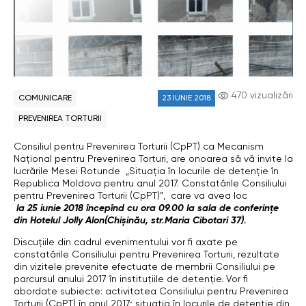
470 vizualizări
COMUNICARE
23 IUNIE 2018
PREVENIREA TORTURII
Consiliul pentru Prevenirea Torturii (CpPT) ca Mecanism
Național pentru Prevenirea Torturi, are onoarea să vă invite la
lucrările Mesei Rotunde „Situația în locurile de detenție în
Republica Moldova pentru anul 2017. Constatările Consiliului
pentru Prevenirea Torturii (CpPT)”, care va avea loc
la 25 iunie 2018 începînd cu ora 09.00 la sala de conferințe
din Hotelul Jolly Alon(Chişinău, str.Maria Cibotari 37).
Discuțiile din cadrul evenimentului vor fi axate pe
constatările Consiliului pentru Prevenirea Torturii, rezultate
din vizitele prevenite efectuate de membrii Consiliului pe
parcursul anului 2017 în instituțiile de detenție. Vor fi
abordate subiecte: activitatea Consiliului pentru Prevenirea
Torturii (CpPT) în anul 2017; situația în locurile de detenție din