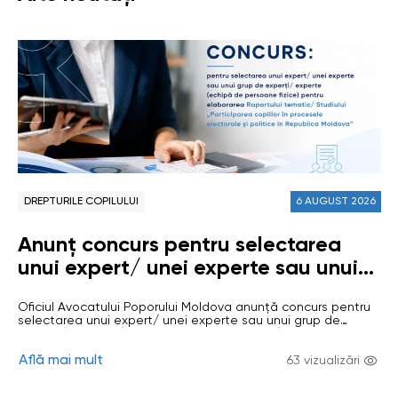
DREPTURILE COPILULUI
6 AUGUST 2026
Anunț concurs pentru selectarea
unui expert/ unei experte sau unui
grup de experți/ experte (echipă de
Oficiul Avocatului Poporului Moldova anunță concurs pentru
persoane fizice) pentru elaborarea
selectarea unui expert/ unei experte sau unui grup de
Raportului tematic/ Studiului
experți/ experte (echipă de persoane fizice) pentru
elaborarea Raportului tematic/ Studiului „Participarea
„Participarea copiilor în procesele
Află mai mult
copiilor în procesele electorale și politice în Republica
63 vizualizări
Moldova” Scopul studiului: evaluarea modului în care sunt
electorale și politice în Republica
respectate drepturile civile și politice ale copiilor în