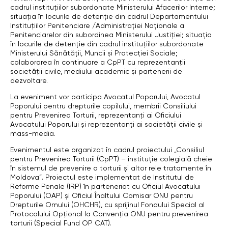
cadrul instituțiilor subordonate Ministerului Afacerilor Interne;
situația în locurile de detenție din cadrul Departamentului
Instituțiilor Penitenciare /Administraţiei Naţionale a
Penitenciarelor din subordinea Ministerului Justiției; situația
în locurile de detenție din cadrul instituțiilor subordonate
Ministerului Sănătăţii, Muncii şi Protecţiei Sociale;
colaborarea în continuare a CpPT cu reprezentanții
societății civile, mediului academic și partenerii de
dezvoltare.
La eveniment vor participa Avocatul Poporului, Avocatul
Poporului pentru drepturile copilului, membrii Consiliului
pentru Prevenirea Torturii, reprezentanți ai Oficiului
Avocatului Poporului și reprezentanți ai societății civile și
mass-media.
Evenimentul este organizat în cadrul proiectului „Consiliul
pentru Prevenirea Torturii (CpPT) – instituție colegială cheie
în sistemul de prevenire a torturii și altor rele tratamente în
Moldova”. Proiectul este implementat de Institutul de
Reforme Penale (IRP) în parteneriat cu Oficiul Avocatului
Poporului (OAP) și Oficiul Înaltului Comisar ONU pentru
Drepturile Omului (OHCHR), cu sprijinul Fondului Special al
Protocolului Opțional la Convenția ONU pentru prevenirea
torturii (Special Fund OP CAT).