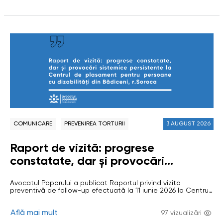
COMUNICARE
PREVENIREA TORTURII
3 AUGUST 2026
Raport de vizită: progrese
constatate, dar și provocări
sistemice persistente la Centrul de
Avocatul Poporului a publicat Raportul privind vizita
plasament pentru persoane cu
preventivă de follow-up efectuată la 11 iunie 2026 la Centrul
dizabilități din Bădiceni, r.Soroca
de plasament temporar pentru persoane cu dizabilități
adulte (CPTPD) din comuna Bădiceni, raionul Soroca. Vizita a
Află mai mult
avut drept scop evaluarea respectării drepturilor
97 vizualizări
beneficiarilor și verificarea implementării recomandărilor