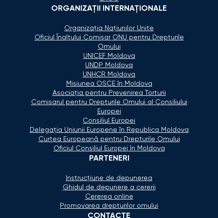
ORGANIZAŢII INTERNAŢIONALE
Organizaţia Naţiunilor Unite
Oficiul Înaltului Comisar ONU pentru Drepturile
Omului
UNICEF Moldova
UNDP Moldova
UNHCR Moldova
Misiunea OSCE în Moldova
Asociaţia pentru Prevenirea Torturii
Comisarul pentru Drepturile Omului al Consiliului
Europei
Consiliul Europei
Delegaţia Uniunii Europene în Republica Moldova
Curtea Europeană pentru Drepturile Omului
Oficiul Consiliul Europei în Moldova
PARTENERI
Instrucțiune de depunerea
Ghidul de depunere a cererii
Cererea online
Promovarea drepturilor omului
CONTACTE