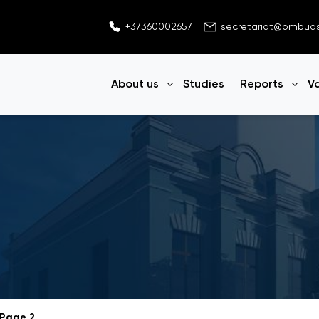
+37360002657
secretariat@ombu
About us
Studies
Reports
V
Open menu
Ope
Page 2