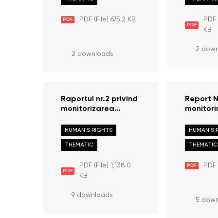
refugiate din
чрезвы
Ucraina, în contextul
положен
PDF (File) 675.2 KB
PDF 
PDF
stării de urgenţă
период 
PDF
KB
pentru perioada
2022 г.
Mai-Iulie 2022
2 dow
2 downloads
Raportul nr.2 privind
Report N
monitorizarea
monitori
respectării
observan
drepturilor
rights of
HUMAN'S RIGHTS
HUMAN'S 
persoanelor
from Ukr
THEMATIC
THEMATIC
refugiate din
context 
Ucraina, în contextul
of emerg
PDF (File) 1,138.0
PDF 
PDF
stării de urgenţă
period f
PDF
KB
pentru perioada
February
Mai-Iulie 2022
30 2022
9 downloads
5 dow