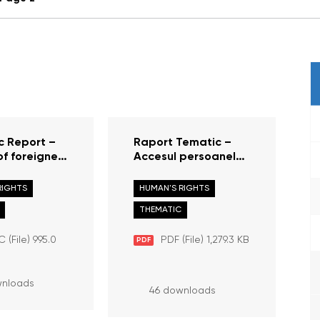
c Report –
Raport Tematic –
f foreigners
Accesul persoanelor
epublic of
străine în Republica
 through the
Moldova prin
RIGHTS
HUMAN'S RIGHTS
rossing
intermediul punctului
THEMATIC
hisinau
de trecere a
ional
frontierei
 (File) 995.0
PDF (File) 1,279.3 KB
PDF
„Aeroportul
Internațional
Chișinău”,
wnloads
46 downloads