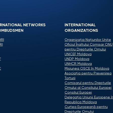
ERNATIONAL NETWORKS
INTERNATIONAL
OMBUDSMEN
ORGANIZATIONS
RI
Organizaţia Naţiunilor Unite
RI
Oficiul Înaltului Comisar ONU
pentru Drepturile Omului
UNICEF Moldova
F
UNDP Moldova
UNHCR Moldova
C
Misiunea OSCE în Moldova
Asociaţia pentru Prevenirea
Torturii
Comisarul pentru Drepturile
Omului al Consiliului Europei
Consiliul Europei
Delegaţia Uniunii Europene î
Republica Moldova
Curtea Europeană pentru
Drepturile Omului