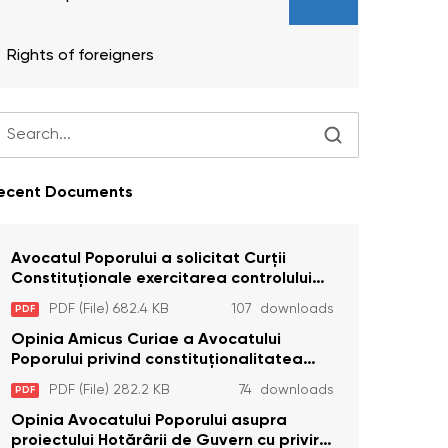
Rights of foreigners
ecent Documents
Avocatul Poporului a solicitat Curţii
Constituţionale exercitarea controlului
constituţionalităţii unor prevederi cu
PDF (File) 682.4 KB
107 downloads
PDF
privire la plata alocației sociale de stat
persoanelor cu dizabilitați care sunt
Opinia Amicus Curiae a Avocatului
private de liberate
Poporului privind constituționalitatea
unor prevederi care interzic angajarea în
PDF (File) 282.2 KB
74 downloads
PDF
organizațiile de pază particulară a
persoanelor condamnate pentru
Opinia Avocatului Poporului asupra
comiterea cu intenție a unor infracțiuni a
proiectului Hotărârii de Guvern cu privire