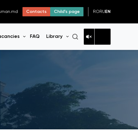
RO
RU
EN
dsman.md
Contacts
Child’s page
acancies
FAQ
Library
n menu
Open menu
Open menu