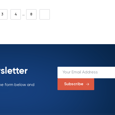
– 30 апреля 2022 г
3
4
…
8
sletter
Subscribe
 the form below and