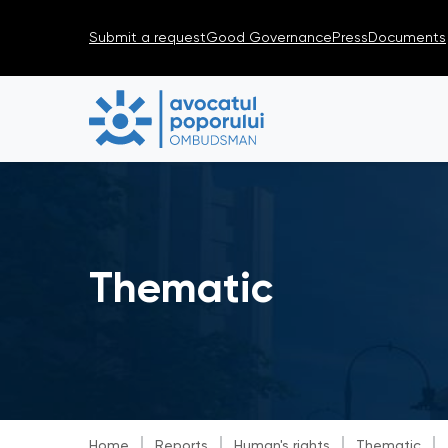
Submit a request
Good Governance
Press
Documents
Thematic
Home
Reports
Human's rights
Thematic