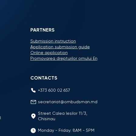
PARTNERS
Submission instruction
Application submission guide
Online application
Promovarea drepturilor omului En
CONTACTS
+373 600 02 657
secretariat@ombudsman.md
Street Calea Iesilor 11/3,
n
Chisinau
Monday - Friday: 8AM - 5PM