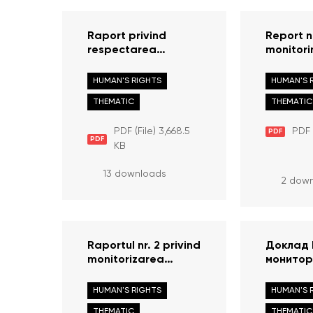
Raport privind
Report n
respectarea
monitori
libertății de întrunire
observan
la evenimentele din
rights o
HUMAN'S RIGHTS
HUMAN'S 
8-9 mai 2022
from Ukr
THEMATIC
THEMATIC
context 
of emerg
PDF (File) 3,668.5
PDF 
PDF
period M
PDF
KB
2022
13 downloads
2 dow
Raportul nr. 2 privind
Доклад 
monitorizarea
монитор
respectării
соблюде
drepturilor
беженце
HUMAN'S RIGHTS
HUMAN'S 
persoanelor
Украины 
THEMATIC
THEMATIC