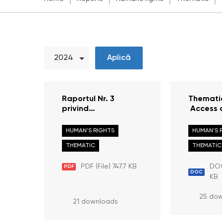
Aplică
Raportul Nr. 3
Themati
privind
Access o
monitorizarea
to the R
respectării
Moldova
HUMAN'S RIGHTS
HUMAN'S 
drepturilor
Border C
THEMATIC
THEMATIC
persoanelor
Point “C
refugiate, în
Internat
PDF (File) 747.7 KB
DOC
PDF
contextul conflictului
Airport”
DOC
KB
armat din Ucraina
pentru perioada
25 do
August – Decembrie
21 downloads
2022