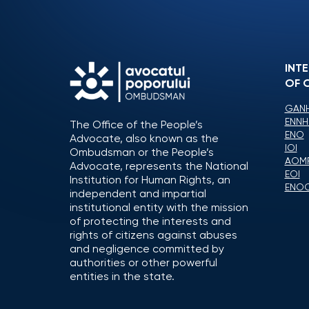
INT
OF 
GANH
ENNH
The Office of the People’s
ENO
Advocate, also known as the
IOI
Ombudsman or the People’s
AOM
Advocate, represents the National
EOI
Institution for Human Rights, an
ENO
independent and impartial
institutional entity with the mission
of protecting the interests and
rights of citizens against abuses
and negligence committed by
authorities or other powerful
entities in the state.