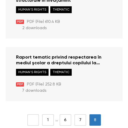
structurale în învăţămînt
HUMAN'S RIGHTS
THEMATIC
PDF (File) 610.4 KB
PDF
2 downloads
Raport tematic privind respectarea în
mediul şcolar a dreptului copilului la
sănătate
HUMAN'S RIGHTS
THEMATIC
PDF (File) 252.8 KB
PDF
7 downloads
1
…
6
7
8