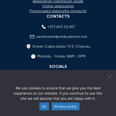
Application submission guide
Online application
Promovarea drepturilor omului En
CONTACTS
+373 600 02 657
secretariat@ombudsman.md
Street Calea Iesilor 11/3, Chisinau
Monday - Friday: 8AM - 5PM
SOCIALS
We use cookies to ensure that we give you the best
experience on our website. If you continue to use this
site we will assume that you are happy with it.
Ok
Privacy policy
© 2026 Avocatul Poporului Ombudsman. All rights
reserved.