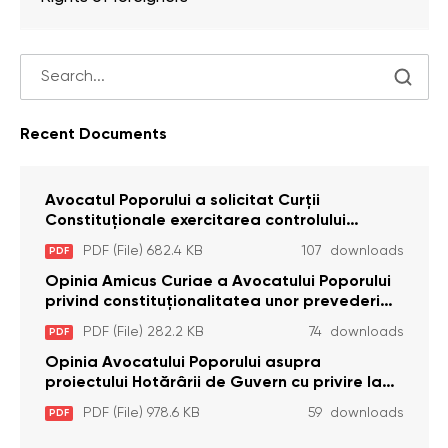
Recent Documents
Avocatul Poporului a solicitat Curţii
Constituţionale exercitarea controlului
constituţionalităţii unor prevederi cu privire la
PDF (File) 682.4 KB
107 downloads
PDF
plata alocației sociale de stat persoanelor
cu dizabilitați care sunt private de liberate
Opinia Amicus Curiae a Avocatului Poporului
privind constituționalitatea unor prevederi
care interzic angajarea în organizațiile de
PDF (File) 282.2 KB
74 downloads
PDF
pază particulară a persoanelor condamnate
pentru comiterea cu intenție a unor infracțiuni
Opinia Avocatului Poporului asupra
a fost luată în considerare de Curtea
proiectului Hotărârii de Guvern cu privire la
Constituțională
aprobarea proiectului de lege privind
PDF (File) 978.6 KB
59 downloads
PDF
activitatea sanitară veterinarăa