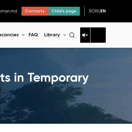
RO
RU
EN
dsman.md
Contacts
Child’s page
acancies
FAQ
Library
n menu
Open menu
Open menu
ts in Temporary