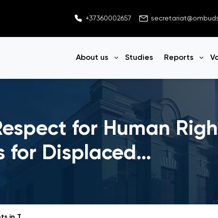
+37360002657
secretariat@ombu
About us
Studies
Reports
V
Open menu
Ope
Respect for Human Righ
 for Displaced…
Thematic report: Respect for Human Rights in Temporary Placement Centres for Displaced Persons from Other Countries (evolution of accommodation policies and practices in 2022 - 2025)