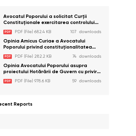
Avocatul Poporului a solicitat Curţii
Constituţionale exercitarea controlului
constituţionalităţii unor prevederi cu
PDF (File) 682.4 KB
107 downloads
PDF
privire la plata alocației sociale de stat
persoanelor cu dizabilitați care sunt
Opinia Amicus Curiae a Avocatului
private de liberate
Poporului privind constituționalitatea
unor prevederi care interzic angajarea în
PDF (File) 282.2 KB
74 downloads
PDF
organizațiile de pază particulară a
persoanelor condamnate pentru
Opinia Avocatului Poporului asupra
comiterea cu intenție a unor infracțiuni a
proiectului Hotărârii de Guvern cu privire
fost luată în considerare de Curtea
la aprobarea proiectului de lege privind
PDF (File) 978.6 KB
59 downloads
PDF
Constituțională
activitatea sanitară veterinarăa
ecent Reports