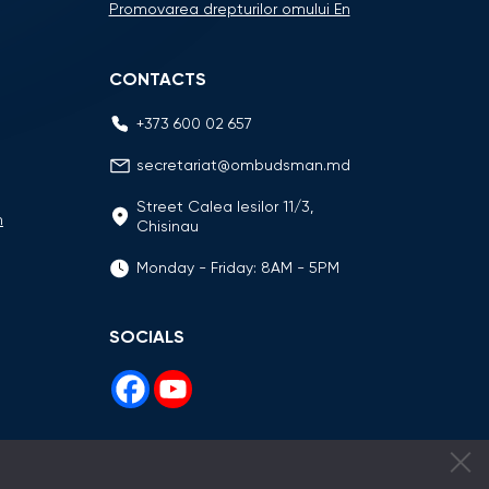
Promovarea drepturilor omului En
CONTACTS
+373 600 02 657
secretariat@ombudsman.md
Street Calea Iesilor 11/3,
n
Chisinau
Monday - Friday: 8AM - 5PM
SOCIALS