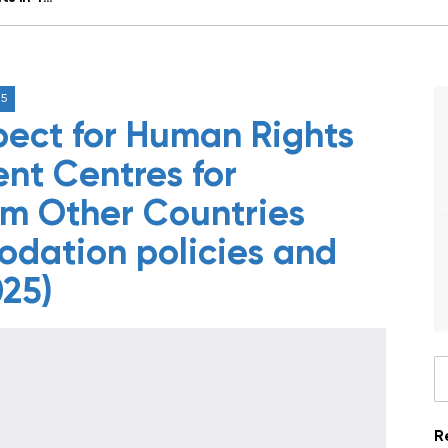
25
pect for Human Rights
nt Centres for
om Other Countries
odation policies and
025)
R