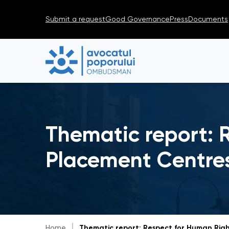
Submit a request
Good Governance
Press
Documents
Thematic report: 
Placement Centres
Home