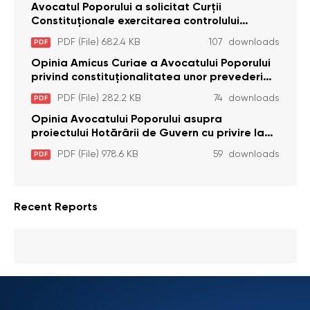
Avocatul Poporului a solicitat Curţii
Constituţionale exercitarea controlului
constituţionalităţii unor prevederi cu privire la
PDF (File) 682.4 KB
107 downloads
PDF
plata alocației sociale de stat persoanelor
cu dizabilitați care sunt private de liberate
Opinia Amicus Curiae a Avocatului Poporului
privind constituționalitatea unor prevederi
care interzic angajarea în organizațiile de
PDF (File) 282.2 KB
74 downloads
PDF
pază particulară a persoanelor condamnate
pentru comiterea cu intenție a unor infracțiuni
Opinia Avocatului Poporului asupra
a fost luată în considerare de Curtea
proiectului Hotărârii de Guvern cu privire la
Constituțională
aprobarea proiectului de lege privind
PDF (File) 978.6 KB
59 downloads
PDF
activitatea sanitară veterinarăa
Recent Reports