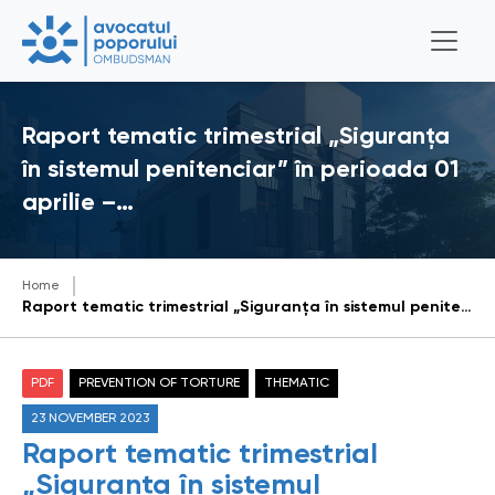
Raport tematic trimestrial „Siguranța
în sistemul penitenciar” în perioada 01
aprilie –…
Home
Raport tematic trimestrial „Siguranța în sistemul penitenciar” în perioada 01 aprilie – 30 iunie 2023
PDF
PREVENTION OF TORTURE
THEMATIC
23 NOVEMBER 2023
Raport tematic trimestrial
„Siguranța în sistemul