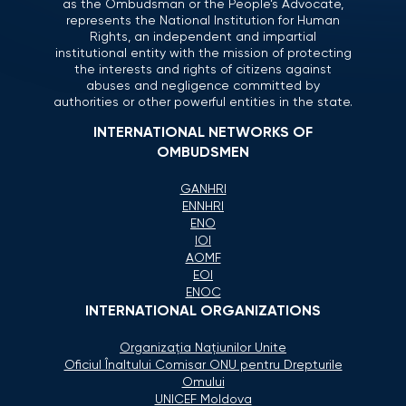
as the Ombudsman or the People’s Advocate,
represents the National Institution for Human
Rights, an independent and impartial
institutional entity with the mission of protecting
the interests and rights of citizens against
abuses and negligence committed by
authorities or other powerful entities in the state.
INTERNATIONAL NETWORKS OF
OMBUDSMEN
GANHRI
ENNHRI
ENO
IOI
AOMF
EOI
ENOC
INTERNATIONAL ORGANIZATIONS
Organizaţia Naţiunilor Unite
Oficiul Înaltului Comisar ONU pentru Drepturile
Omului
UNICEF Moldova