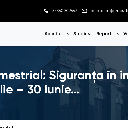
+37360002657
secretariat@ombu
About us
Studies
Reports
V
Open menu
Ope
estrial: Siguranța în in
ilie – 30 iunie…
Raport tematic trimestrial: Siguranța în instituțiile rezidențiale (1 aprilie – 30 iunie 2023)