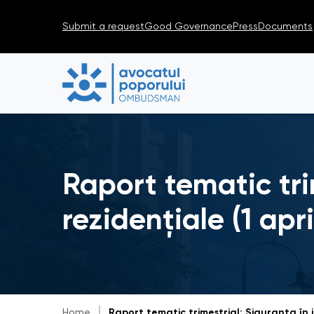
Submit a request
Good Governance
Press
Documents
Raport tematic trim
rezidențiale (1 apr
Home