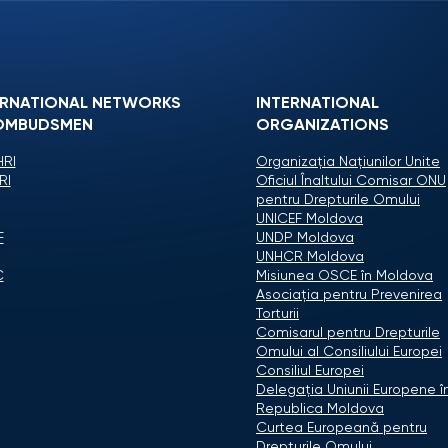
ERNATIONAL NETWORKS
INTERNATIONAL
OMBUDSMEN
ORGANIZATIONS
RI
Organizaţia Naţiunilor Unite
RI
Oficiul Înaltului Comisar ONU
pentru Drepturile Omului
UNICEF Moldova
F
UNDP Moldova
UNHCR Moldova
C
Misiunea OSCE în Moldova
Asociaţia pentru Prevenirea
Torturii
Comisarul pentru Drepturile
Omului al Consiliului Europei
Consiliul Europei
Delegaţia Uniunii Europene î
Republica Moldova
Curtea Europeană pentru
Drepturile Omului