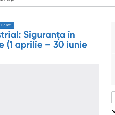
BER 2023
rial: Siguranța în
e (1 aprilie – 30 iunie
R