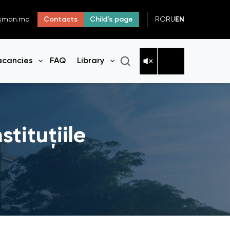
RO
RU
EN
dsman.md
Contacts
Child’s page
acancies
FAQ
Library
n menu
Open menu
Open menu
stituțiile