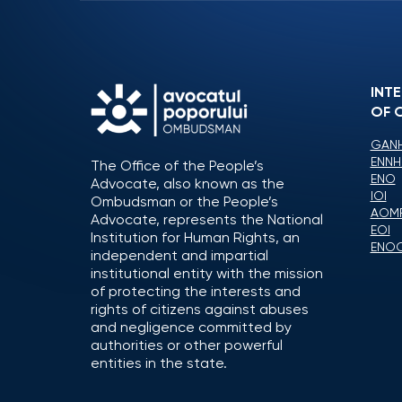
INT
OF 
GANH
ENNH
The Office of the People’s
ENO
Advocate, also known as the
IOI
Ombudsman or the People’s
AOM
Advocate, represents the National
EOI
Institution for Human Rights, an
ENO
independent and impartial
institutional entity with the mission
of protecting the interests and
rights of citizens against abuses
and negligence committed by
authorities or other powerful
entities in the state.