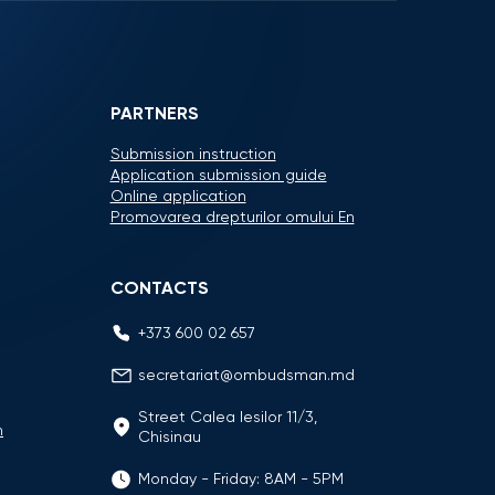
PARTNERS
Submission instruction
Application submission guide
Online application
Promovarea drepturilor omului En
CONTACTS
+373 600 02 657
secretariat@ombudsman.md
Street Calea Iesilor 11/3,
n
Chisinau
Monday - Friday: 8AM - 5PM