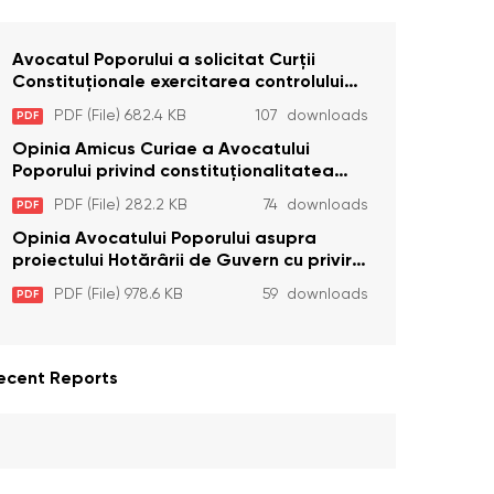
Avocatul Poporului a solicitat Curţii
Constituţionale exercitarea controlului
constituţionalităţii unor prevederi cu
PDF (File) 682.4 KB
107 downloads
PDF
privire la plata alocației sociale de stat
persoanelor cu dizabilitați care sunt
Opinia Amicus Curiae a Avocatului
private de liberate
Poporului privind constituționalitatea
unor prevederi care interzic angajarea în
PDF (File) 282.2 KB
74 downloads
PDF
organizațiile de pază particulară a
persoanelor condamnate pentru
Opinia Avocatului Poporului asupra
comiterea cu intenție a unor infracțiuni a
proiectului Hotărârii de Guvern cu privire
fost luată în considerare de Curtea
la aprobarea proiectului de lege privind
PDF (File) 978.6 KB
59 downloads
PDF
Constituțională
activitatea sanitară veterinarăa
ecent Reports