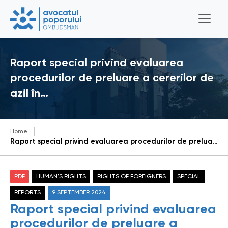
Raport special privind evaluarea
procedurilor de preluare a cererilor de
azil în…
Home
Raport special privind evaluarea procedurilor de preluare a cererilor de azil în Punctul de Trecere a Frontierei de Stat „Aeroportul Internațional Chișinău” și asigurarea drepturilor solicitanților de azil în cadrul Centrului de cazare al Inspectoratului General pentru Migrație
PDF
HUMAN'S RIGHTS
RIGHTS OF FOREIGNERS
SPECIAL
REPORTS
9 SEPTEMBER 2024
Raport special privind evaluarea
procedurilor de preluare a