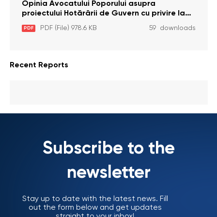
pentru comiterea cu intenție a unor infracțiuni
Opinia Avocatului Poporului asupra
a fost luată în considerare de Curtea
proiectului Hotărârii de Guvern cu privire la
Constituțională
aprobarea proiectului de lege privind
PDF (File) 978.6 KB
59 downloads
PDF
activitatea sanitară veterinarăa
Recent Reports
Subscribe to the
newsletter
Stay up to date with the latest news. Fill
out the form below and get updates
straight to your inbox!