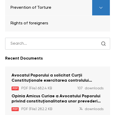
Prevention of Torture
Rights of foreigners
Recent Documents
Avocatul Poporului a solicitat Curţii
Constituţionale exercitarea controlului
constituţionalităţii unor prevederi cu privire la
PDF (File) 682.4 KB
107 downloads
PDF
plata alocației sociale de stat persoanelor
cu dizabilitați care sunt private de liberate
Opinia Amicus Curiae a Avocatului Poporului
privind constituționalitatea unor prevederi
care interzic angajarea în organizațiile de
PDF (File) 282.2 KB
74 downloads
PDF
pază particulară a persoanelor condamnate