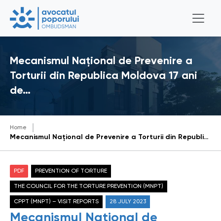
Mecanismul Național de Prevenire a
Torturii din Republica Moldova 17 ani
de…
Home
Mecanismul Național de Prevenire a Torturii din Republica Moldova 17 ani de implementare a Protocolului Opțional la Convenția ONU împotriva torturii din 24 Iulie 2006
PDF
PREVENTION OF TORTURE
THE COUNCIL FOR THE TORTURE PREVENTION (MNPT)
CPPT (MNPT) – VISIT REPORTS
28 JULY 2023
Mecanismul Național de