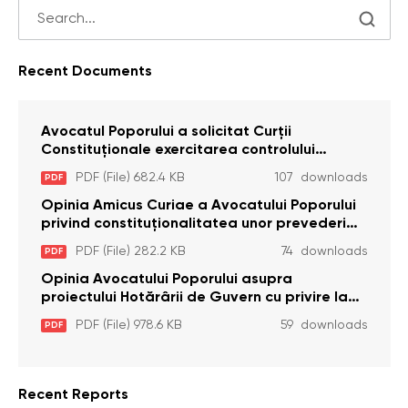
Recent Documents
Avocatul Poporului a solicitat Curţii
Constituţionale exercitarea controlului
constituţionalităţii unor prevederi cu privire la
PDF (File) 682.4 KB
107 downloads
PDF
plata alocației sociale de stat persoanelor
cu dizabilitați care sunt private de liberate
Opinia Amicus Curiae a Avocatului Poporului
privind constituționalitatea unor prevederi
care interzic angajarea în organizațiile de
PDF (File) 282.2 KB
74 downloads
PDF
pază particulară a persoanelor condamnate
pentru comiterea cu intenție a unor infracțiuni
Opinia Avocatului Poporului asupra
a fost luată în considerare de Curtea
proiectului Hotărârii de Guvern cu privire la
Constituțională
aprobarea proiectului de lege privind
PDF (File) 978.6 KB
59 downloads
PDF
activitatea sanitară veterinarăa
Recent Reports