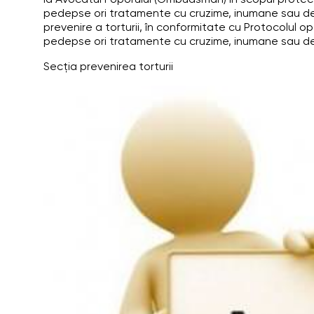
la Avocatul Poporului (Ombudsman) în scopul protecţie
pedepse ori tratamente cu cruzime, inumane sau de
prevenire a torturii, în conformitate cu Protocolul opţ
pedepse ori tratamente cu cruzime, inumane sau d
Secția prevenirea torturii