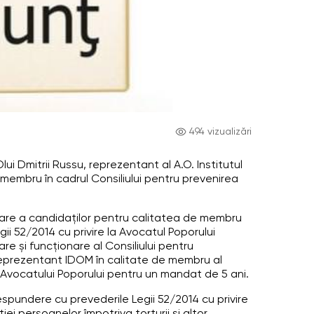
494 vizualizări
ui Dmitrii Russu, reprezentant al A.O. Institutul
 membru în cadrul Consiliului pentru prevenirea
ctare a candidaților pentru calitatea de membru
egii 52/2014 cu privire la Avocatul Poporului
e și funcționare al Consiliului pentru
, reprezentant IDOM în calitate de membru al
ul Avocatului Poporului pentru un mandat de 5 ani.
respundere cu prevederile Legii 52/2014 cu privire