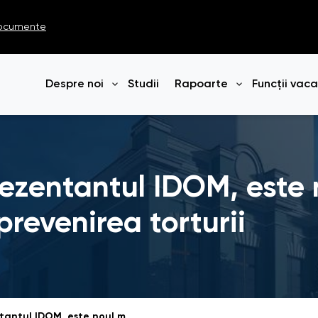
ocumente
Despre noi
Studii
Rapoarte
Funcții vac
Deschide meniul
Deschide me
prezentantul IDOM, este
prevenirea torturii
Dmitrii Russu, reprezentantul IDOM, este noul membru al Consiliului pentru prevenirea torturii