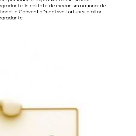
i persoanelor împotriva torturii şi altor
gradante, în calitate de mecanism naţional de
ional la Convenţia împotriva torturii şi a altor
egradante.