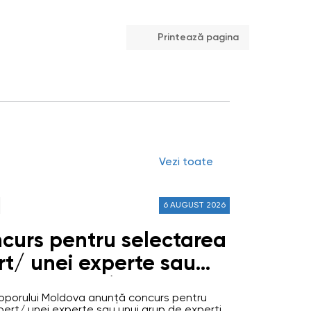
Printează pagina
Vezi toate
6 AUGUST 2026
curs pentru selectarea
rt/ unei experte sau
 de experți/ experte
 Poporului Moldova anunță concurs pentru
 persoane fizice)
pert/ unei experte sau unui grup de experți/