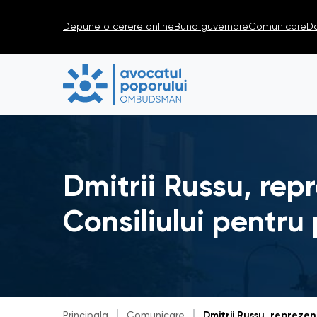
Depune o cerere online
Buna guvernare
Comunicare
D
Dmitrii Russu, re
Consiliului pentru 
Principala
Comunicare