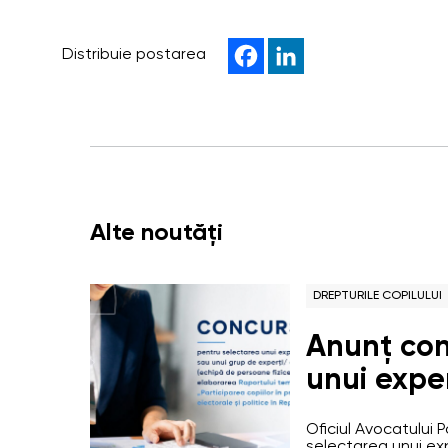
Distribuie postarea
Alte noutăți
DREPTURILE COPILULUI
Anunț con
unui expe
unui grup
Oficiul Avocatului
(echipă de
selectarea unui ex