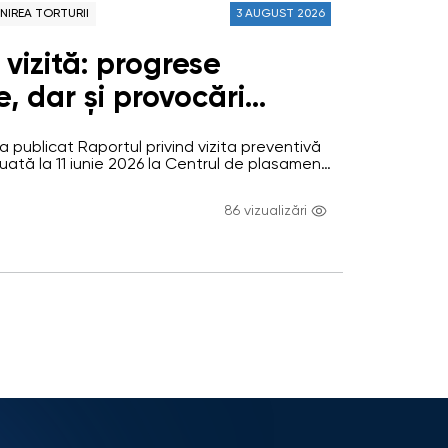
NIREA TORTURII
3 AUGUST 2026
vizită: progrese
, dar și provocări
persistente la Centrul
a publicat Raportul privind vizita preventivă
ment pentru persoane
ată la 11 iunie 2026 la Centrul de plasament
rsoane cu dizabilități adulte (CPTPD) din
ități din Bădiceni,
aionul Soroca. Vizita a avut drept scop
86 vizualizări
i drepturilor beneficiarilor și verificarea
andărilor formulate în urma vizitelor
ădiceni a fost vizitat în…