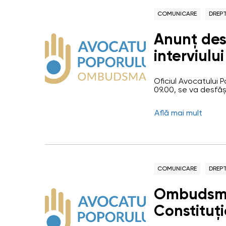
COMUNICARE
DREPT
Anunț des
interviulu
pentru oc
Oficiul Avocatului 
execuție de Consultant sup
09.00, se va desfăș
funcției publice de
Direcția 
promovarea dreptur
Află mai mult
interviu pentru ocu
omului și
Direcția promovarea
COMUNICARE
DREPT
Ombudsma
Constituț