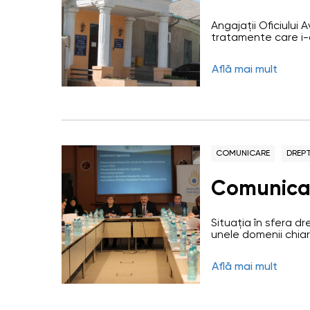
Angajații Oficiului 
tratamente care i-ar
nr.13. S-a constata
detenție în subsolul
Află mai mult
care este deținut G
Convenției europen
COMUNICARE
DREPT
Comunica
Situația în sfera dr
unele domenii chiar
Mihail Cotorobai, și
Bănărescu, făcută 
Află mai mult
anual al Ombudsmanu
libertăților fundam