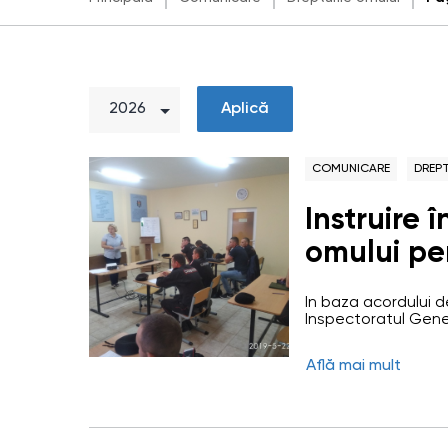
Aplică
COMUNICARE
DREPT
Instruire 
omului pen
Comrat
În baza acordului d
Inspectoratul Gene
organizat instruire
1045 a Inspectoratu
Află mai mult
a fost pregătită î
Oficiului Avocatului
Formatorul OAP Sv