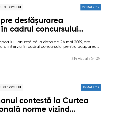
URILE OMULUI
22 MAI 2019
pre desfășurarea
i în cadrul concursului
uparea funcției publice de
Poporului anunță că la data de 24 mai 2019, ora
erior,
ura interviul în cadrul concursului pentru ocuparea
 execuție de Consultant superior, Direcția
promovarea drepturilor
ilor omului și comunicare Candidatul admis la
314 vizualizări
parea funcției publice de Consultant superior,
 comunicare
 drepturilor omului și comunicare: Moroi…
URILE OMULUI
18 MAI 2019
nul contestă la Curtea
ională norme vizînd