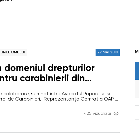
M
URILE OMULUI
22 MAI 2019
în domeniul drepturilor
tru carabinierii din
e colaborare, semnat între Avocatul Poporului și
ral de Carabinieri, Reprezentanța Comrat a OAP a
a în domeniul dreptului omului în Unitatea militară
lui General de Carabinieri. Activitatea de instruire
425 vizualizări
n conformitate cu metodologia aprobată în cadrul
 Poporului și conform procedurii instituționalizate.
etlana…