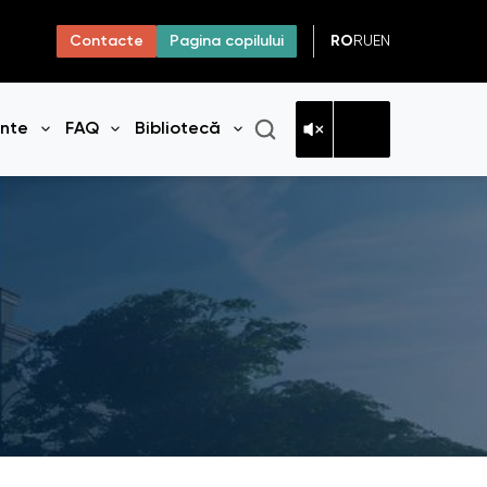
RO
RU
EN
Contacte
Pagina copilului
ante
FAQ
Bibliotecă
niul
Deschide meniul
Deschide meniul
Deschide meniul