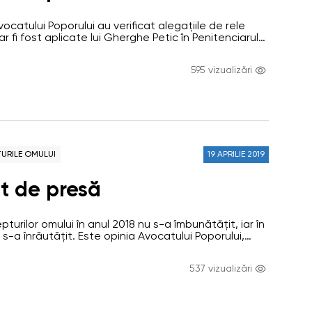
Avocatului Poporului au verificat alegațiile de rele
 fi fost aplicate lui Gherghe Petic în Penitenciarul
t că acestea parțial s-au adeverit – condițiile de
 instituției penitenciare respective, inclusiv celula în
595 vizualizări
heorghe Petic, sunt contrare prevederilor art.3 al
e pentru drepturile omului.…
URILE OMULUI
19 APRILIE 2019
t de presă
epturilor omului în anul 2018 nu s-a îmbunătățit, iar în
 s-a înrăutățit. Este opinia Avocatului Poporului,
 Avocatului Poporului pentru drepturile copilului, Maia
publică la evenimentul de prezentare a Raportului
537 vizualizări
lui cu privire la respectarea drepturilor și
entale ale omului în 2018.…