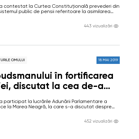
 de stabilire a pensiei
 a contestat la Curtea Constituțională prevederi din
rijitorii de persoane cu
sistemul public de pensii referitoare la asimilarea
re pentru persoanele care au îngrijit de persoane cu
ți severe
iditate. La 16 decembrie 2016 Parlamentul Republicii
443 vizualizări
Legea nr.290 pentru modificarea și completarea
ve prin care…
URILE OMULUI
18 MAI 2019
udsmanului în fortificarea
ei, discutat la cea de-a
nță a Comitetului APCEMN
a participat la lucrările Adunării Parlamentare a
pturile juridice și politice
ce la Marea Neagră, la care s-a discutat despre
 în fortificarea democrației în statele membre ale
 a avut loc la Batumi, Georgia și a întrunit
452 vizualizări
ele membre ale APCEMN, ombudsmani, reprezentanți
udsmanilor din regiunea Mării Negre. În cadrul…