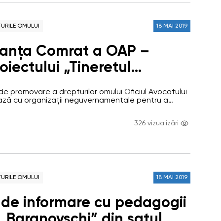
URILE OMULUI
18 MAI 2019
tanța Comrat a OAP –
oiectului „Tineretul
stăzi – o societate
i de promovare a drepturilor omului Oficiul Avocatului
ică mâine“
ază cu organizații neguvernamentale pentru a
omului și a informa în acest domeniu tinerii. Recent
ducația social-financiară a tinerilor „Feed-back” din
326 vizualizări
a a fost prezentat Proiectul „Tineretul informat
e democratică mâine.“ Proiectul este inițiat de…
URILE OMULUI
18 MAI 2019
e de informare cu pedagogii
 „Baranovschi” din satul