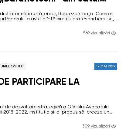
raionul Ceadîr-Lunga
cadrul informării cetățenilor, Reprezentanța Comrat
ui Poporului a avut o întâlnire cu profesorii Liceului „
tul Copciac, raionul Ceadîr-Lunga. Angajații
at au familiarizat profesorii cu activitățile și
569 vizualizări
ui Poporului și Avocatului Poporului pentru Drepturile
entificate principalele activități ale Oficiului
i.…
URILE OMULUI
17 MAI 2019
 DE PARTICIPARE LA
S
 de dezvoltare strategică a Oficiului Avocatului
ii 2018-2022, instituția și-a propus să creeze un
 în domeniul drepturilor omului. Scopul de bază al
ontribui la instruirea în domeniul drepturilor și
309 vizualizări
ntale ale omului, în rândul angajaților instituțiilor
la dezvoltarea de noi…