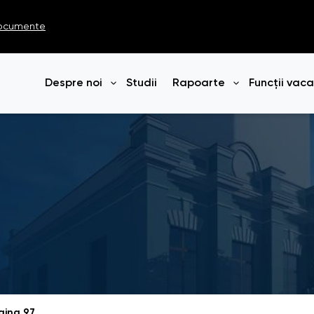
ocumente
Despre noi
Studii
Rapoarte
Funcții vac
Deschide meniul
Deschide me
gina 97