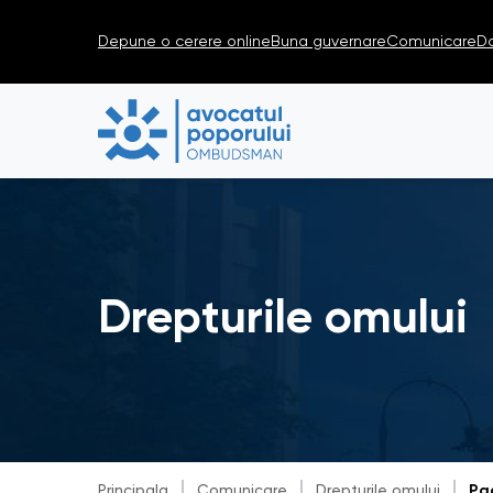
Depune o cerere online
Buna guvernare
Comunicare
D
Drepturile omului
Principala
Comunicare
Drepturile omului
Pa