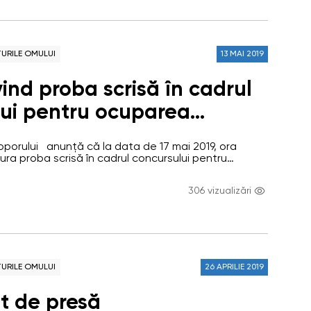
URILE OMULUI
13 MAI 2019
ind proba scrisă în cadrul
ui pentru ocuparea
ublice de execuție de
Poporului anunță că la data de 17 mai 2019, ora
 superior Direcția
ura proba scrisă în cadrul concursului pentru
ublice de execuție de Consultant superior în cadrul
a drepturilor omului și
a drepturilor omului și comunicare. (mun. Chișinău,
306 vizualizări
6) Lista candidaților admiși la proba scrisă pentru
re
URILE OMULUI
26 APRILIE 2019
t de presă