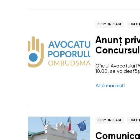
COMUNICARE
DREPT
Anunț priv
Concursul
funcției p
Oficiul Avocatului 
Consultant
10.00, se va desfăș
ocuparea funcției p
promovare
Direcției promovare
Află mai mult
str. Sfatul Țării, 1
comunica
ocuparea…
COMUNICARE
DREPT
Comunica