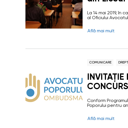
Copciac, 
La 14 mai 2019, în 
al Oficiului Avocatul
Baranovschi” din sa
Reprezentanței Comr
Află mai mult
atribuțiile Avocatul
Copilului. Au fost id
Avocatului Poporulu
COMUNICARE
DREPT
INVITAȚIE
CONCUR
Conform Programului
Poporului pentru an
Centru de instruire
acestuia este de a c
Află mai mult
libertăților fundame
publice, precum și 