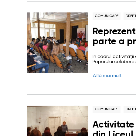
COMUNICARE
DREPT
Reprezen
parte a pr
informat a
În cadrul activități
democrat
Poporului colabore
promova drepturile 
la Centrul pentru e
Află mai mult
orașul Basarabeasc
astăzi - o societat
COMUNICARE
DREPT
Activitat
din Liceul