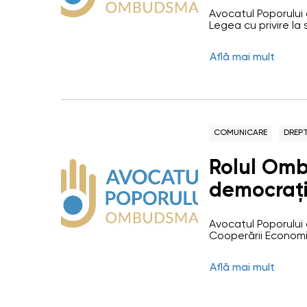
condițiile
Avocatul Poporului
pentru îng
Legea cu privire la 
stagiului de cotiza
dizabilită
grad sever de inval
Află mai mult
Moldova a adoptat 
unor acte legislati
COMUNICARE
DREPT
Rolul Omb
democrați
53-a ședi
Avocatul Poporului 
pentru dre
Cooperării Economi
rolul Ombudsmanului
APCEMN. Evenimentul
Află mai mult
deputați din stat
ai instituțiilor omb